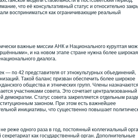
ахстанской модели стабильности в постсоветский период.
ание, что её консультативный статус и относительно закр
тали восприниматься как ограничивающие реальный
рически важные миссии АНК и Национального курултая мож
ершёнными», и на новом этапе стране нужна более широкая
национального диалога.
век — по 42 представителя от этнокультурных объединений,
низаций. Такой баланс призван обеспечить более широкое
жданского общества и этнических групп. Члены назначаютс
ается участниками совета. Это сочетает централизованный
й демократии. Статус совета закрепляется отдельным разд
нституционным законом. При этом есть важнейшее
ельной инициативы, что существенно повышает политичес
 не реже одного раза в год, постоянный коллегиальный орга
 секретариат как государственный орган. Дополнительные