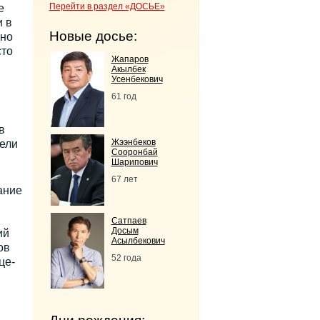
Перейти в раздел «ДОСЬЕ»
е
и в
Новые досье:
дно
сто
Жапаров
Акылбек
Усенбекович
61 год
в
Жээнбеков
дели
Сооронбай
Шарипович
67 лет
ание
Сатпаев
Досым
ий
Асылбекович
ов
52 года
це-