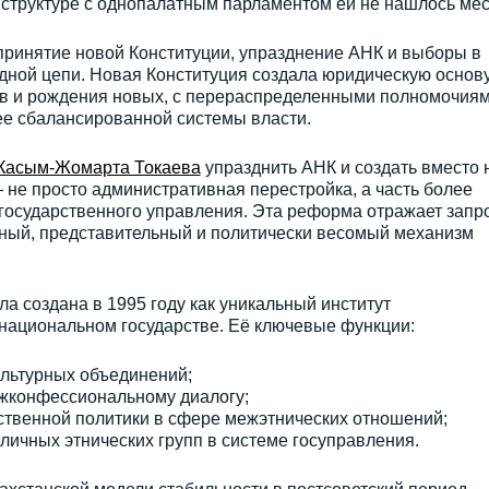
 структуре с однопалатным парламентом ей не нашлось мес
принятие новой Конституции, упразднение АНК и выборы в
дной цепи. Новая Конституция создала юридическую основ
ов и рождения новых, с перераспределенными полномочиям
е сбалансированной системы власти.
Касым-Жомарта Токаева
упразднить АНК и создать вместо 
 не просто административная перестройка, а часть более
осударственного управления. Эта реформа отражает запр
ный, представительный и политически весомый механизм
а создана в 1995 году как уникальный институт
онациональном государстве. Её ключевые функции:
ультурных объединений;
жконфессиональному диалогу;
ственной политики в сфере межэтнических отношений;
личных этнических групп в системе госуправления.