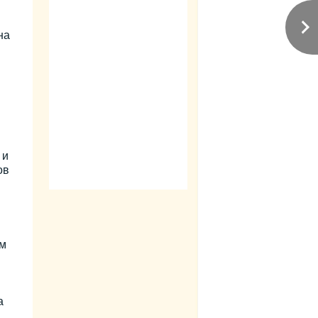
на
 и
ов
ом
а