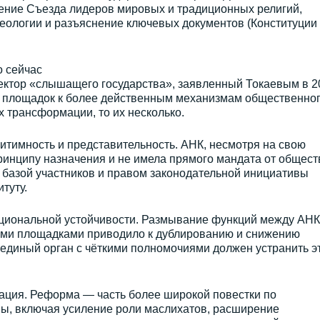
ение Съезда лидеров мировых и традиционных религий,
еологии и разъяснение ключевых документов (Конституции
о сейчас
ктор «слышащего государства», заявленный Токаевым в 2
ых площадок к более действенным механизмам общественно
х трансформации, то их несколько.
итимность и представительность. АНК, несмотря на свою
инципу назначения и не имела прямого мандата от общест
 базой участников и правом законодательной инициативы
туту.
циональной устойчивости. Размывание функций между АНК
ими площадками приводило к дублированию и снижению
единый орган с чёткими полномочиями должен устранить э
ация. Реформа — часть более широкой повестки по
ы, включая усиление роли маслихатов, расширение