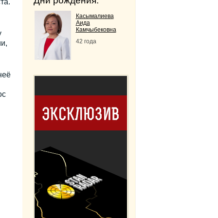
Дни рождения:
та.
Касымалиева
Аида
Камчыбековна
у
42 года
и,
неё
ос