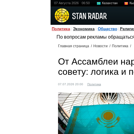
07 Августа 2026
06:50
Казахстан
Кы
Политика
Экономика
Общество
Религи
По вопросам рекламы обращатьс
Главная страница
/
Новости
/
Политика
/
От Ассамблеи нар
совету: логика и
07.07.2026 20:00
Политика