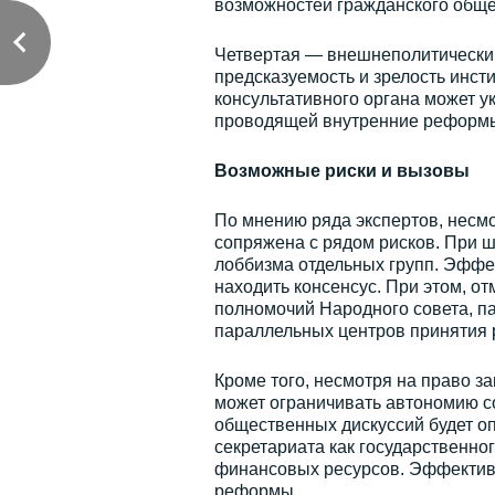
возможностей гражданского обще
Четвертая — внешнеполитически
предсказуемость и зрелость инст
консультативного органа может у
проводящей внутренние реформ
Возможные риски и вызовы
По мнению ряда экспертов, несм
сопряжена с рядом рисков. При 
лоббизма отдельных групп. Эффек
находить консенсус. При этом, о
полномочий Народного совета, па
параллельных центров принятия 
Кроме того, несмотря на право з
может ограничивать автономию со
общественных дискуссий будет оп
секретариата как государственно
финансовых ресурсов. Эффективн
реформы.