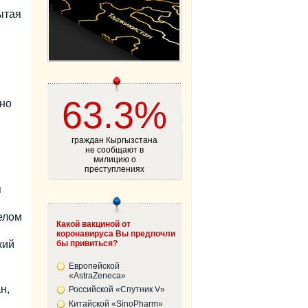
ытая
63.3%
но
граждан Кыргызстана
не сообщают в
милицию о
преступлениях
я
елом
Какой вакциной от
коронавируса Вы предпочли
кий
бы привиться?
Европейской
«AstraZeneca»
н,
Российской «Спутник V»
Китайской «SinoPharm»