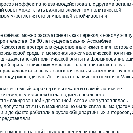
просов и эффективно взаимодействовать с другими ветвям
ый совет может стать важным элементом политической
ром укрепления его внутренней устойчивости и
 сейчас, можно рассматривать как переход к новому этапу
роительства. За 30 лет существования Ассамблеи
 Казахстане претерпела существенные изменения, которые
ю языковой среды и мемориально-символической политики
енд казахстанской политической элиты на формирование ед
торой права этнических меньшинств воспринимаются как
рав человека, а не как самостоятельная категория группо
поводу руководитель Института евразийской политики Макс
ли системный характер и вытекали из самой логики её
е очевидным изъяном была подмена реального
рупп «лакированной» декорацией. Ассамблея управлялась
з, депутаты от АНК в мажилисе не были связаны мандатом 
 и де-факто работали в русле общепартийных интересов, 
 представляли.
беспомощность этой структуры перед лицом реальных