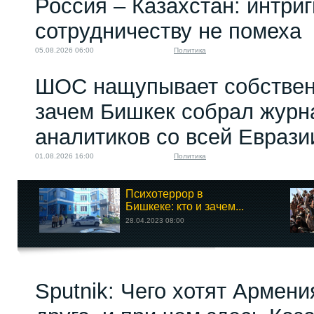
Россия – Казахстан: интри
сотрудничеству не помеха
05.08.2026 06:00
Политика
ШОС нащупывает собствен
зачем Бишкек собрал журн
аналитиков со всей Еврази
01.08.2026 16:00
Политика
Психотеррор в
Бишкеке: кто и зачем...
28.04.2023 08:00
Sputnik: Чего хотят Армени