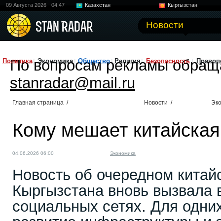
09 Августа 2026
04:47
Казахстан
Кыргызстан
Узбекистан
Китай
Новости
По вопросам рекламы обращ
Политика
Экономика
Общество
Религия
Безопасность
Правоп
stanradar@mail.ru
Главная страница
/
Новости
/
Эк
Кому мешает китайская
04.06.2026 06:00
Экономика
Новость об очередном китай
Кыргызстана вновь вызвала 
социальных сетях. Для одних