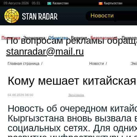
09 Августа 2026
05:31
Казахстан
Кыргызстан
Узбекистан
Китай
Новости
По вопросам рекламы обращ
Политика
Экономика
Общество
Религия
Безопасность
Правоп
stanradar@mail.ru
Главная страница
/
Новости
/
Эк
Кому мешает китайская
04.06.2026 06:00
Экономика
Новость об очередном китай
Кыргызстана вновь вызвала 
социальных сетях. Для одних