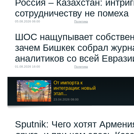
Россия – Казахстан: интри
сотрудничеству не помеха
05.08.2026 06:00
Политика
ШОС нащупывает собствен
зачем Бишкек собрал журн
аналитиков со всей Еврази
01.08.2026 16:00
Политика
От импорта к
интеграции: новый
этап...
23.04.2026 08:00
Как украинский
Sputnik: Чего хотят Армени
дипломат дурачит...
09.08.2023 13:50