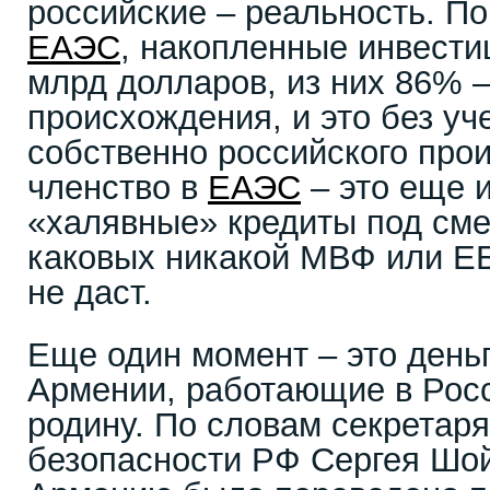
российские – реальность. П
ЕАЭС
, накопленные инвести
млрд долларов, из них 86% –
происхождения, и это без уч
собственно российского про
членство в
ЕАЭС
– это еще 
«халявные» кредиты под см
каковых никакой МВФ или Е
не даст.
Еще один момент – это день
Армении, работающие в Росс
родину. По словам секретар
безопасности РФ Сергея Шой