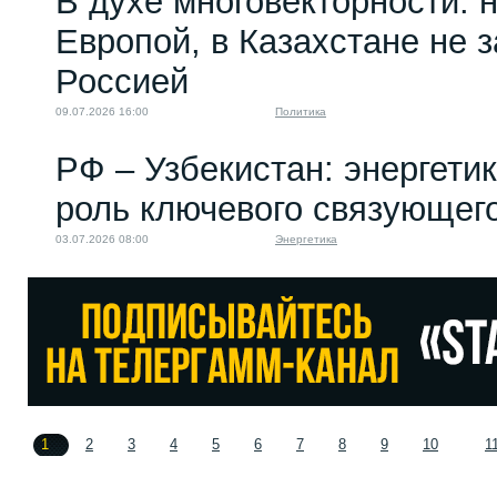
В духе многовекторности: 
Европой, в Казахстане не 
Россией
09.07.2026 16:00
Политика
РФ – Узбекистан: энергети
роль ключевого связующег
03.07.2026 08:00
Энергетика
1
2
3
4
5
6
7
8
9
10
1