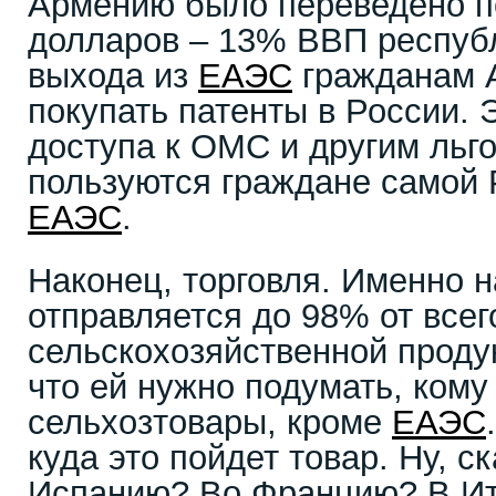
Армению было переведено по
долларов – 13% ВВП республ
выхода из
ЕАЭС
гражданам 
покупать патенты в России. 
доступа к ОМС и другим льг
пользуются граждане самой 
ЕАЭС
.
Наконец, торговля. Именно 
отправляется до 98% от всег
сельскохозяйственной проду
что ей нужно подумать, кому
сельхозтовары, кроме
ЕАЭС
куда это пойдет товар. Ну, с
Испанию? Во Францию? В И