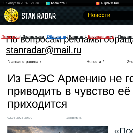
07 Августа 2026
21:30
Казахстан
Кыргызстан
Узбекистан
Китай
Новости
По вопросам рекламы обращ
Политика
Экономика
Общество
Религия
Безопасность
Правоп
stanradar@mail.ru
Главная страница
/
Новости
/
Эк
Из ЕАЭС Армению не го
приводить в чувство её
приходится
02.06.2026 20:00
Экономика
«По