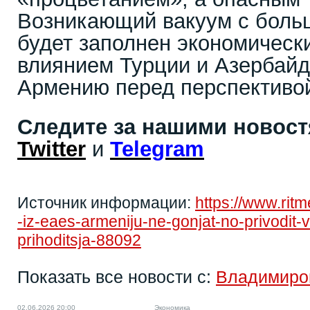
Возникающий вакуум с боль
будет заполнен экономическ
влиянием Турции и Азербайдж
Армению перед перспективой
Следите за нашими новос
Twitter
и
Telegram
Источник информации:
https://www.rit
-iz-eaes-armeniju-ne-gonjat-no-privodit-v
prihoditsja-88092
Показать все новости с:
Владимиро
02.06.2026 20:00
Экономика