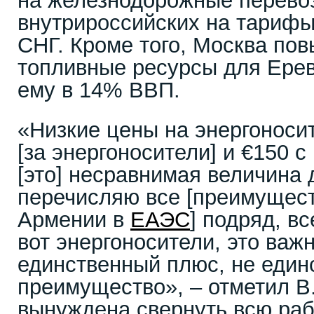
на железнодорожные перево
внутрироссийских на тарифы
СНГ. Кроме того, Москва пов
топливные ресурсы для Ерев
ему в 14% ВВП.
«Низкие цены на энергоносит
[за энергоносители] и €150 
[это] несравнимая величина 
перечисляю все [преимущес
Армении в
ЕАЭС
] подряд, вс
вот энергоносители, это важн
единственный плюс, не един
преимущество», – отметил В
вынуждена свернуть всю раб