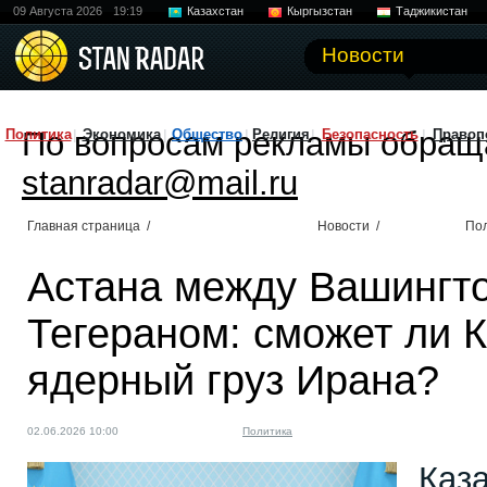
09 Августа 2026
19:19
Казахстан
Кыргызстан
Таджикистан
Новости
По вопросам рекламы обращ
Политика
Экономика
Общество
Религия
Безопасность
Правоп
stanradar@mail.ru
Главная страница
/
Новости
/
По
Астана между Вашингт
Тегераном: сможет ли 
ядерный груз Ирана?
02.06.2026 10:00
Политика
Каз