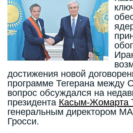
клю
обе
яде
при
обо
Иран
воз
достижения новой договорен
программе Тегерана между 
вопрос обсуждался на недав
президента
Касым-Жомарта 
генеральным директором М
Гросси.