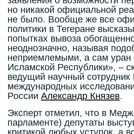
заявления о возможности пер
но никакой официальной реа
не было. Вообще же все оф
политики в Тегеране высказ
попытках вывоза обогащенно
неоднозначно, называя под
неприемлемыми, а сам уран
Исламской Республики», – с
ведущий научный сотрудник 
международных исследова
России
Александр Князев
.
Эксперт отметил, что в Мед
парламенте) депутаты высту
критикой любых уступок, а в