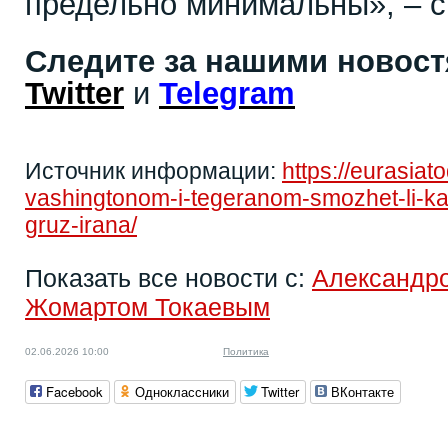
предельно минимальны», – с
Следите за нашими новос
Twitter
и
Telegram
Источник информации:
https://eurasia
vashingtonom-i-tegeranom-smozhet-li-ka
gruz-irana/
Показать все новости с:
Александр
Жомартом Токаевым
02.06.2026 10:00
Политика
Facebook
Одноклассники
Twitter
ВКонтакте