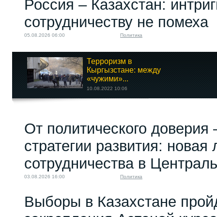
Россия – Казахстан: интри
сотрудничеству не помеха
05.08.2026 06:00
Политика
Терроризм в
Кыргызстане: между
«чужими»...
10.08.2022 10:06
Кому выгодна ложь о
От политического доверия 
«планах захвата...
25.07.2025 08:00
стратегии развития: новая 
сотрудничества в Централ
03.08.2026 16:00
Политика
Выборы в Казахстане прой