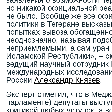
заявления о возможности пер
но никакой официальной реа
не было. Вообще же все оф
политики в Тегеране высказ
попытках вывоза обогащенно
неоднозначно, называя под
неприемлемыми, а сам уран
Исламской Республики», – с
ведущий научный сотрудник 
международных исследова
России
Александр Князев
.
Эксперт отметил, что в Мед
парламенте) депутаты высту
критикой любых уступок, а в