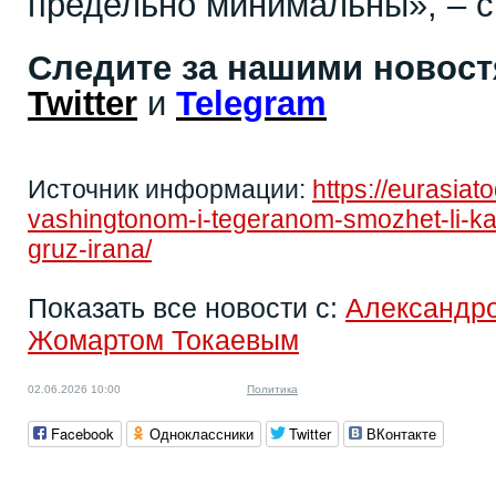
предельно минимальны», – с
Следите за нашими новос
Twitter
и
Telegram
Источник информации:
https://eurasia
vashingtonom-i-tegeranom-smozhet-li-ka
gruz-irana/
Показать все новости с:
Александр
Жомартом Токаевым
02.06.2026 10:00
Политика
Facebook
Одноклассники
Twitter
ВКонтакте