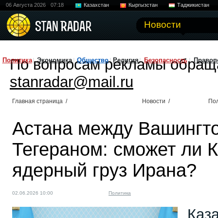
06 Августа 2026
07:18
Казахстан
Кыргызстан
Таджикистан
Новости
По вопросам рекламы обращ
Политика
Экономика
Общество
Религия
Безопасность
Правоп
stanradar@mail.ru
Главная страница
/
Новости
/
По
Астана между Вашингт
Тегераном: сможет ли 
ядерный груз Ирана?
02.06.2026 10:00
Политика
Каз