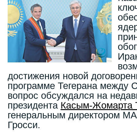
клю
обе
яде
при
обо
Иран
воз
достижения новой договорен
программе Тегерана между 
вопрос обсуждался на недав
президента
Касым-Жомарта 
генеральным директором М
Гросси.