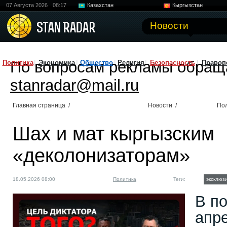
07 Августа 2026
08:17
Казахстан
Кыргызстан
Узбекистан
Китай
Новости
По вопросам рекламы обращ
Политика
Экономика
Общество
Религия
Безопасность
Правоп
stanradar@mail.ru
Главная страница
/
Новости
/
По
Шах и мат кыргызским
«деколонизаторам»
18.05.2026 08:00
Политика
Теги:
эксклюз
В п
апр