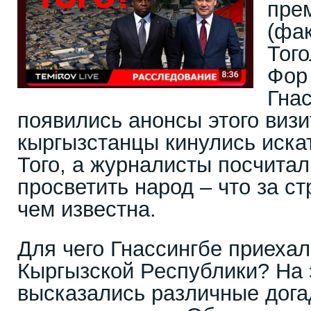
пре
(фак
Тог
Фор
Гнас
появились анонсы этого визи
кыргызстанцы кинулись искат
Того, а журналисты посчита
просветить народ – что за ст
чем известна.
Для чего Гнассингбе приехал
Кыргызской Республики? На э
высказались различные дога