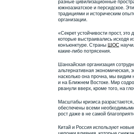
разные цивилизационные простра
южноазиатское и персидское. Эт
традициями и историческим опыт
организации.
«Секрет устойчивости прост, это
которые выстраивались исходя из
конъюнктуре. Страны
ШОС
научил
какие-либо потрясения.
Шанхайская организация сотрудн
альтернативная экономическая, э
насколько она прочна, мы видим 
и на Ближнем Востоке. Мир содро
рванули вверх, кроме того, на г
Масштабы кризиса разрастаются,
обеспечены всеми необходимыми 
рост даже в не самой благоприят
Китай и Россия используют новы
цепочки влияния, которые снижаю