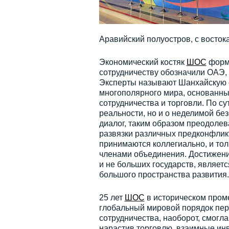
Аравийский полуостров, с востока
Экономический костяк
ШОС
форми
сотрудничеству обозначили ОАЭ, 
Эксперты называют Шанхайскую 
многополярного мира, основанны
сотрудничества и торговли. По с
реальности, но и о неделимой бе
диалог, таким образом преодолев
развязки различных предконфлик
принимаются коллегиально, и тол
членами объединения. Достижение
и не больших государств, являет
большого пространства развития.
25 лет
ШОС
в историческом промеж
глобальный мировой порядок пер
сотрудничества, наоборот, смогла
нарастив торговлю, взаимные инв