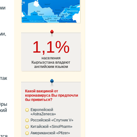
ыми
ми,
1,1%
населения
Кыргызстана владеют
английским языком
так
Какой вакциной от
коронавируса Вы предпочли
бы привиться?
ёры
кий
Европейской
«AstraZeneca»
Российской «Спутник V»
Китайской «SinoPharm»
Американской «Pfizer»
тся