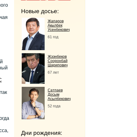
ного
Новые досье:
чая
Жапаров
Акылбек
Усенбекович
61 год
Жээнбеков
Сооронбай
ой
Шарипович
ный
67 лет
С
Сатпаев
так
Досым
Асылбекович
52 года
огда
сса,
Дни рождения: