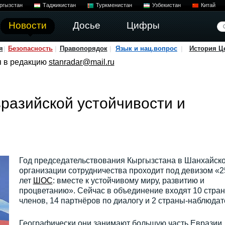
ргызстан
Таджикистан
Туркменистан
Узбекистан
Китай
Новости
Досье
Цифры
я
Безопасность
Правопорядок
Язык и нац.вопрос
История Ц
я в редакцию
stanradar@mail.ru
разийской устойчивости и
Год председательствования Кыргызстана в Шанхайск
организации сотрудничества проходит под девизом «2
лет
ШОС
: вместе к устойчивому миру, развитию и
процветанию». Сейчас в объединение входят 10 стран
членов, 14 партнёров по диалогу и 2 страны-наблюдат
Географически они занимают большую часть Евразии.