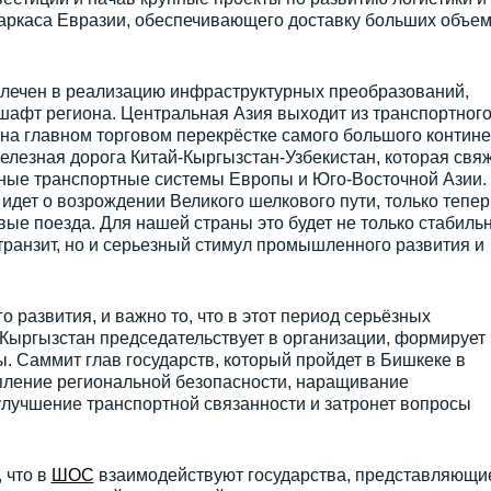
каркаса Евразии, обеспечивающего доставку больших объе
лечен в реализацию инфраструктурных преобразований,
афт региона. Центральная Азия выходит из транспортног
 на главном торговом перекрёстке самого большого контине
лезная дорога Китай-Кыргызстан-Узбекистан, которая свя
ные транспортные системы Европы и Юго-Восточной Азии.
ь идет о возрождении Великого шелкового пути, только тепер
овые поезда. Для нашей страны это будет не только стабиль
 транзит, но и серьезный стимул промышленного развития и
о развития, и важно то, что в этот период серьёзных
Кыргызстан председательствует в организации, формирует
ы. Саммит глав государств, который пройдет в Бишкеке в
епление региональной безопасности, наращивание
улучшение транспортной связанности и затронет вопросы
 что в
ШОС
взаимодействуют государства, представляющи