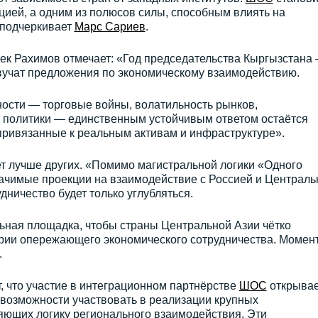
цией, а одним из полюсов силы, способным влиять на
- подчеркивает
Марс Сариев
.
ек Рахимов отмечает: «Год председательства Кыргызстана
звучат предложения по экономическому взаимодействию.
ости — торговые войны, волатильность рынков,
 политики — единственным устойчивым ответом остаётся
привязанные к реальным активам и инфраструктуре».
ет лучше других. «Помимо магистральной логики «Одного
начимые проекции на взаимодействие с Россией и Централь
удничество будет только углубляться.
ная площадка, чтобы страны Центральной Азии чётко
рии опережающего экономического сотрудничества. Момент
.
, что участие в интеграционном партнёрстве
ШОС
открывае
возможности участвовать в реализации крупных
яющих логику регионального взаимодействия. Эти