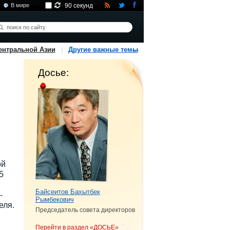
В мире
90 секунд
ентральной Азии
Другие важные темы
Досье:
ой
5
Байсеитов Бахытбек
-
Рымбекович
еля.
Председатель совета директоров
Перейти в раздел «ДОСЬЕ»