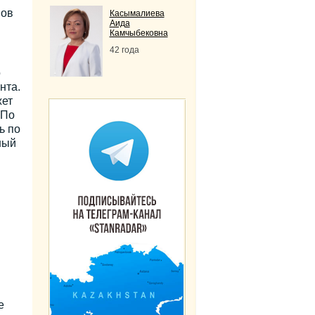
мов
Касымалиева
Аида
Камчыбековна
42 года
о
нта.
жет
 По
ь по
ный
е