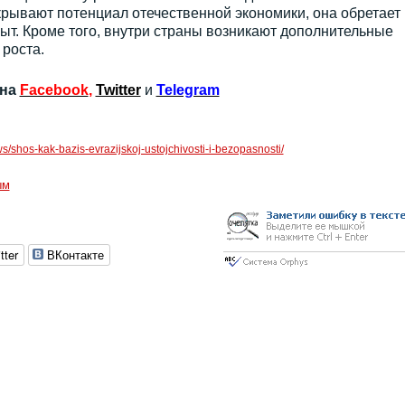
рывают потенциал отечественной экономики, она обретает
ыт. Кроме того, внутри страны возникают дополнительные
роста.
 на
Facebook
,
Twitter
и
Telegram
ws/shos-kak-bazis-evrazijskoj-ustojchivosti-i-bezopasnosti/
ым
tter
ВКонтакте