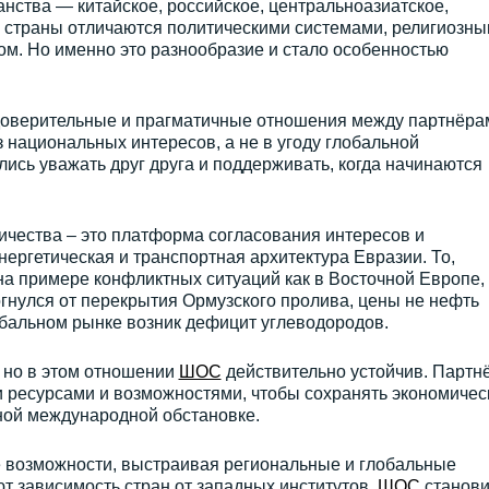
нства — китайское, российское, центральноазиатское,
и страны отличаются политическими системами, религиозн
ом. Но именно это разнообразие и стало особенностью
 доверительные и прагматичные отношения между партнёра
 национальных интересов, а не в угоду глобальной
ись уважать друг друга и поддерживать, когда начинаются
ичества – это платформа согласования интересов и
нергетическая и транспортная архитектура Евразии. То,
на примере конфликтных ситуаций как в Восточной Европе, 
гнулся от перекрытия Ормузского пролива, цены не нефть
лобальном рынке возник дефицит углеводородов.
 но в этом отношении
ШОС
действительно устойчив. Партн
ресурсами и возможностями, чтобы сохранять экономичес
ной международной обстановке.
е возможности, выстраивая региональные и глобальные
т зависимость стран от западных институтов.
ШОС
станови