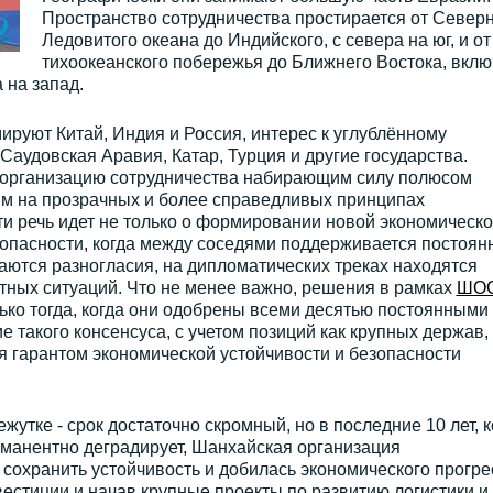
Пространство сотрудничества простирается от Север
Ледовитого океана до Индийского, с севера на юг, и от
тихоокеанского побережья до Ближнего Востока, вклю
 на запад.
руют Китай, Индия и Россия, интерес к углублённому
Саудовская Аравия, Катар, Турция и другие государства.
организацию сотрудничества набирающим силу полюсом
м на прозрачных и более справедливых принципах
ути речь идет не только о формировании новой экономическ
зопасности, когда между соседями поддерживается постоян
аются разногласия, на дипломатических треках находятся
тных ситуаций. Что не менее важно, решения в рамках
ШО
ько тогда, когда они одобрены всеми десятью постоянными
 такого консенсуса, с учетом позиций как крупных держав, 
ся гарантом экономической устойчивости и безопасности
утке - срок достаточно скромный, но в последние 10 лет, к
манентно деградирует, Шанхайская организация
 сохранить устойчивость и добилась экономического прогре
естиции и начав крупные проекты по развитию логистики и