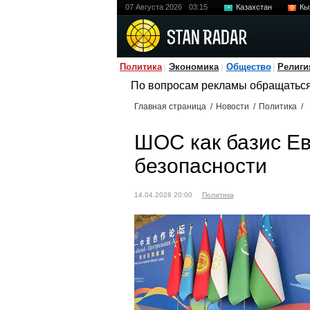
07 Августа 2026
03:15
Казахстан
Кы
Политика
Экономика
Общество
Религи
По вопросам рекламы обращатьс
Главная страница
/
Новости
/
Политика
/
ШОС как базис Ев
безопасности
14.04.2026 20:00
Политика