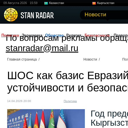
09 Августа 2026
15:59
Казахстан
Кыргызстан
Узбекистан
Китай
Новости
По вопросам рекламы обращ
Политика
Экономика
Общество
Религия
Безопасность
Правоп
stanradar@mail.ru
Главная страница
/
Новости
/
По
ШОС как базис Еврази
устойчивости и безопас
14.04.2026 20:00
Политика
Год пред
Кыргызс