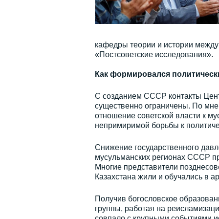
кафедры теории и истории между
«Постсоветские исследования».
Как формировался политическ
С созданием СССР контакты Цент
существенно ограничены. По мн
отношение советской власти к му
непримиримой борьбы к политиче
Снижение государственного давле
мусульманских регионах СССР пр
Многие представители позднесов
Казахстана жили и обучались в ар
Получив богословское образован
группы, работая на реисламизац
совпало с крупными событиями и