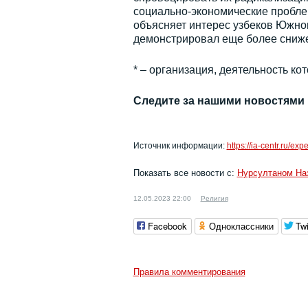
социально-экономические проблем
объясняет интерес узбеков Южног
демонстрировал еще более сниже
* – организация, деятельность к
Следите за нашими новостями
Источник информации:
https://ia-centr.ru/e
Показать все новости с:
Нурсултаном На
12.05.2023 22:00
Религия
Facebook
Одноклассники
Twi
Правила комментирования