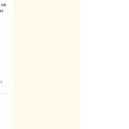
 не
ны