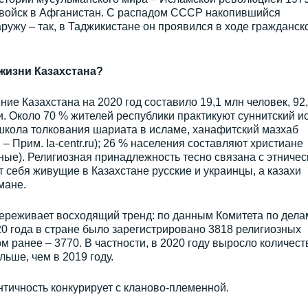
х войск в Афганистан. С распадом СССР накопившийся
ужу – так, в Таджикистане он проявился в ходе гражданск
жизни Казахстана?
е Казахстана на 2020 год составило 19,1 млн человек, 92
и. Около 70 % жителей республики практикуют суннитский и
школа толкования шариата в исламе, ханафитский мазхаб
– Прим. Ia-centr.ru); 26 % населения составляют христиане
ные). Религиозная принадлежность тесно связана с этничес
т себя живущие в Казахстане русские и украинцы, а казахи
мане.
переживает восходящий тренд: по данным Комитета по дела
20 года в стране было зарегистрировано 3818 религиозных
м ранее – 3770. В частности, в 2020 году выросло количест
льше, чем в 2019 году.
нтичность конкурирует с кланово-племенной.