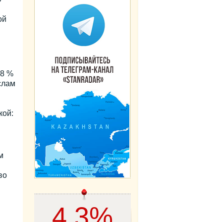
ой
,8 %
слам
кой:
м
во
4,3%