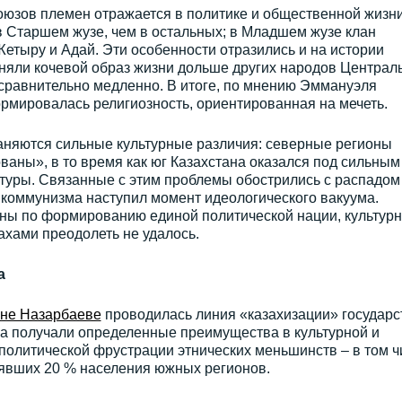
оюзов племен отражается в политике и общественной жизни
 в Старшем жузе, чем в остальных; в Младшем жузе клан
етыру и Адай. Эти особенности отразились и на истории
аняли кочевой образ жизни дольше других народов Централ
 сравнительно медленно. В итоге, по мнению Эммануэля
ормировалась религиозность, ориентированная на мечеть.
раняются сильные культурные различия: северные регионы
аны», в то время как юг Казахстана оказался под сильным
ьтуры. Связанные с этим проблемы обострились с распадом
й коммунизма наступил момент идеологического вакуума.
аны по формированию единой политической нации, культур
хами преодолеть не удалось.
а
не Назарбаеве
проводилась линия «казахизации» государс
са получали определенные преимущества в культурной и
 политической фрустрации этнических меньшинств – в том ч
лявших 20 % населения южных регионов.