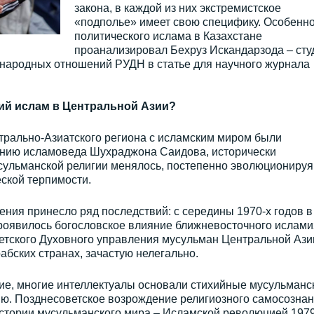
закона, в каждой из них экстремистское
«подполье» имеет свою специфику. Особенн
политического ислама в Казахстане
проанализировал Бехруз Искандарзода – сту
народных отношений РУДН в статье для научного журнала
ий ислам в Центральной Азии?
рально-Азиатского региона с исламским миром были
ению исламоведа Шухраджона Саидова, исторически
сульманской религии менялось, постепенно эволюционируя
ской терпимости.
ния принесло ряд последствий: с середины 1970-х годов в
оявилось богословское влияние ближневосточного ислами
етского Духовного управления мусульман Центральной Ази
абских странах, зачастую нелегально.
ие, многие интеллектуалы основали стихийные мусульманс
ию. Позднесоветское возрождение религиозного самосозна
стории мусульманского мира – Исламской революцией 197