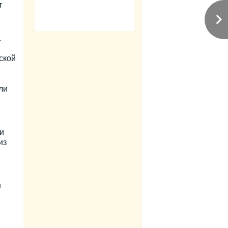
т
1
ской
ли
и
из
н