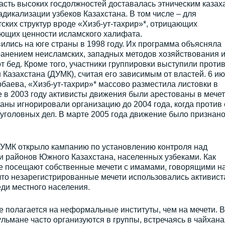
асть высоких госдолжностей доставалась этническим казах
адикализации узбеков Казахстана. В том числе – для
тских структур вроде «Хизб-ут-тахрир»*, отрицающих
ующих ценности исламского халифата.
лись на юге страны в 1998 году. Их программа объясняла
ранением неисламских, западных методов хозяйствования и
 бед. Кроме того, участники группировки выступили проти
Казахстана (ДУМК), считая его зависимым от властей. 6 и
рбаева, «Хизб-ут-тахрир»* массово разместила листовки в
 в 2003 году активисты движения были арестованы в мече
аны игнорировали организацию до 2004 года, когда против 
уголовных дел. В марте 2005 года движение было признан
УМК открыло кампанию по установлению контроля над
 районов Южного Казахстана, населенных узбеками. Как
ге посещают собственные мечети с имамами, говорящими н
 что незарегистрированные мечети использовались активис
еди местного населения.
 полагается на неформальные институты, чем на мечети. В
мане часто организуются в группы, встречаясь в чайхана