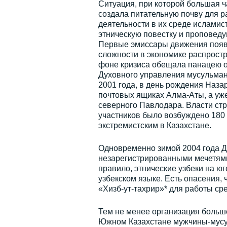
Ситуация, при которой большая ч
создала питательную почву для р
деятельности в их среде исламис
этническую повестку и проповед
Первые эмиссары движения появи
сложности в экономике распрост
фоне кризиса обещала панацею от
Духовного управления мусульман 
2001 года, в день рождения Наза
почтовых ящиках Алма-Аты, а уже
северного Павлодара. Власти стр
участников было возбуждено 180 
экстремистским в Казахстане.
Одновременно зимой 2004 года Д
незарегистрированными мечетями
правило, этнические узбеки на ю
узбекском языке. Есть опасения,
«Хизб-ут-тахрир»* для работы ср
Тем не менее организация больше
Южном Казахстане мужчины-мусуль