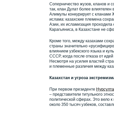
Соперничество жузов, кланов и с
так, клан Дулат более влиятелен
Алимулы конкурирует с кланами Ж
ислама: казахские племена сохр
Азии, их исламизация проходила
Карагьяниса, в Казахстане не сф
Кроме того, между казахами сох
страны значительно «русифициров
влиянием узбекского языка и кул
СССР, когда после отказа от иде
Несмотря на усилия властей стр
и племенные различия между каза
Казахстан и угроза экстремизм
При первом президенте
Нурсулта
– представители титульного этно
политической сферах. Это вело к
около 350 тысяч узбеков, состав