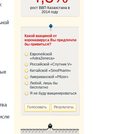
:
рост ВВП Казахстана в
2014 году
ьной
Какой вакциной от
коронавируса Вы предпочли
бы привиться?
Европейской
«AstraZeneca»
Российской «Спутник V»
Китайской «SinoPharm»
ные
Американской «Pfizer»
Любой, лишь бы
бесплатно
Я не буду вакцинироваться
тва
исле