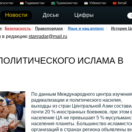
ргызстан
Таджикистан
Туркменистан
Узбекистан
Китай
Новости
Досье
Цифры
я
Безопасность
Правопорядок
Язык и нац.вопрос
История Ц
я в редакцию
stanradar@mail.ru
ПОЛИТИЧЕСКОГО ИСЛАМА В
По данным Международного центра изучени
радикализации и политического насилия,
выходцы из стран Центральной Азии состави
почти 20 % иностранных боевиков, при этом 
население ЦА не превышает 5 % мусульманс
населения планеты. Большинство исламистс
организаций в странах региона объявлены в