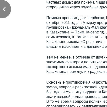
частных домах для приема пищи 
сторонников через подобные друж
Помимо пропаганды и вербовки, 
октября 2011 года в Атырау прог
группировка «Джунд-аль-Халифат
в Казахстане. – Прим. Ia-centr.ru
семь человек, в том числе пять с
Казахстане закона «О религии», 
властям насилием и в дальнейшем
Тем не менее, в отличие от други
значимым фактором политической
экспортного исламизма: по данным 
Казахстана примкнули к радикаль
Основные противоречия казахста
жузов, вопросы религиозной иден
благодаря мультикультурности Ка
значительной ролью православия
В то же время вопросы политиче
спровоцировать их радикализацию