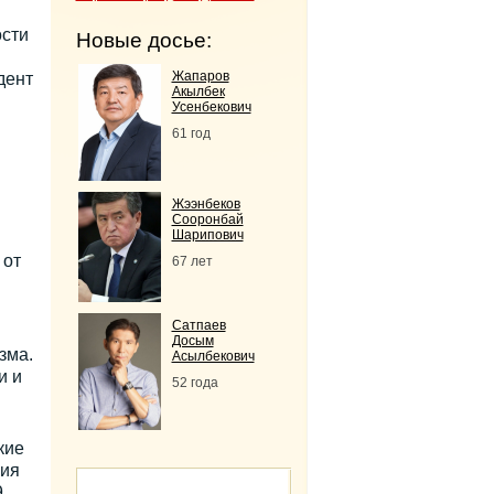
ости
Новые досье:
Жапаров
дент
Акылбек
Усенбекович
61 год
Жээнбеков
Сооронбай
Шарипович
 от
67 лет
Сатпаев
Досым
зма.
Асылбекович
и и
52 года
кие
ния
9