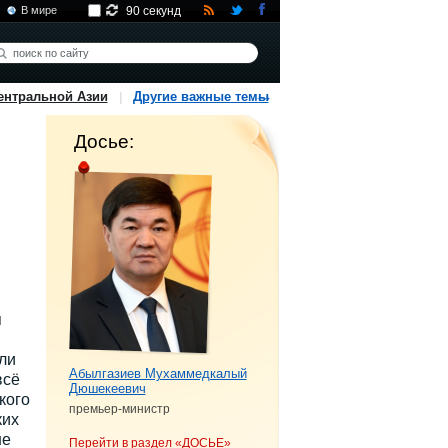
В мире
90 секунд
ентральной Азии
Другие важные темы
Досье:
я
ли
Абылгазиев Мухаммедкалый
всё
Дюшекеевич
кого
премьер-министр
ких
не
Перейти в раздел «ДОСЬЕ»