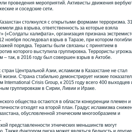
или проведения мероприятий. Активисты движения вербую
еские и соседские сети.
Казахстан столкнулся с открытыми формами терроризма. 3
ремели два взрыва, ответственность за которые взяла
» («Солдаты халифата», организация признана экстремист
). 12 ноября последовал взрыв в Таразе, при котором погибли
тражей порядка. Теракты были связаны с принятием в
против которого выступила группировка. Террористы угрожа
 – так, в 2016 году был совершен взрыв в Актобе.
х стран Центральной Азии, исламизм в Казахстане не стал
 жизни. Страна стабильно демонстрирует низкие показател
International Crisis Group, к 2015 году всего 400 выходцев 
ным группировкам в Сирии, Ливии и Ираке.
нского общества остаются в области конкуренции племен и
тичности отходят на второй план. Градус исламизма сниже
захстана, обусловленной этническим многообразием и
.
ской представленности этнических меньшинств могут
. Также фактором риска может являться бедность и другие