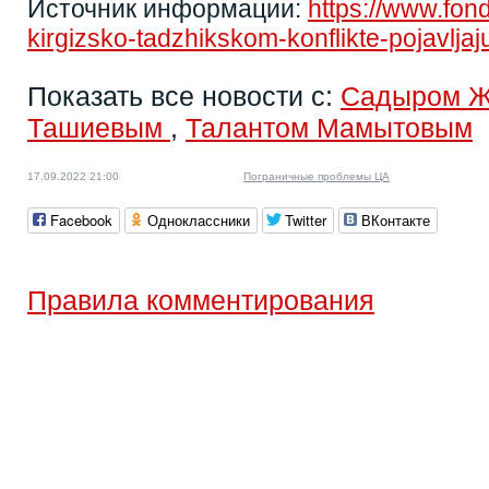
Источник информации:
https://www.fon
kirgizsko-tadzhikskom-konflikte-pojavljaju
Показать все новости с:
Садыром 
Ташиевым
,
Талантом Мамытовым
17.09.2022 21:00
Пограничные проблемы ЦА
Facebook
Одноклассники
Twitter
ВКонтакте
Правила комментирования