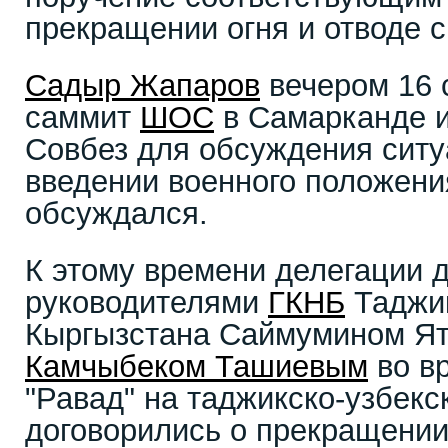
прекращении огня и отводе с
Садыр Жапаров
вечером 16 
саммит
ШОС
в Самарканде и
Совбез для обсуждения ситу
введении военного положени
обсуждался.
К этому времени делегации д
руководителями
ГКНБ
Таджик
Кыргызстана Саймумином Я
Камчыбеком Ташиевым
во в
"Равад" на таджикско-узбекс
договорились о прекращении