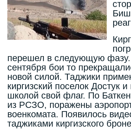
сто
Биш
реа
Кир
пог
перешел в следующую фазу. 
сентября бои то прекращали
новой силой. Таджики приме
киргизский поселок Достук и
школой свой флаг. По Батке
из РСЗО, поражены аэропорт
военкомата. Появилось виде
таджиками киргизского броне