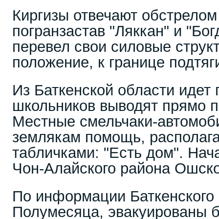
Киргизы отвечают обстрелом
погранзастав "Ляккан" и "Бо
перевел свои силовые струк
положение, к границе подтяг
Из Баткенской области идет 
школьников выводят прямо п
Местные смельчаки-автомоб
землякам помощь, располага
табличками: "Есть дом". Нач
Чон-Алайского района Ошско
По информации Баткенского
Полумесяца, эвакуированы б