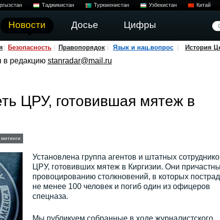
ргызстан
Таджикистан
Туркменистан
Узбекистан
Китай
Новости
Досье
Цифры
я
Безопасность
Правопорядок
Язык и нац.вопрос
История Ц
я в редакцию
stanradar@mail.ru
ть ЦРУ, готовившая мятеж в
митинги
Установлена группа агентов и штатных сотруднико
ЦРУ, готовивших мятеж в Киргизии. Они причастны
провоцированию столкновений, в которых постра
не менее 100 человек и погиб один из офицеров
спецназа.
Мы публикуем собранные в ходе журналистского