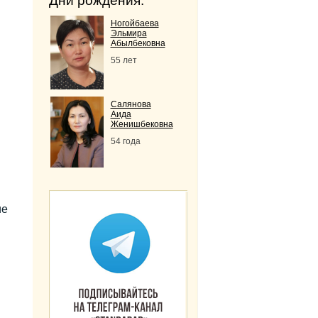
Дни рождения:
Ногойбаева
Эльмира
Абылбековна
55 лет
Салянова
Аида
Женишбековна
54 года
ие