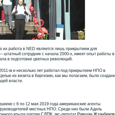
что их работа в NED является лишь прикрытием для
 — штатный сотрудник с начала 2000-х, имеет опыт работы в
ала в подготовке цветных революций.
 2011-м и несколько лет работал под прикрытием НПO в
Целью их визита в Киргизию, как мы полагаем, было создан
щей власти.
шкеке с 6 по 12 мая 2019 года американские агенты
и руководителей местных НПO. Среди них были Адиль
ионного крыла партии
СДПК
, экс-депутат
Равшан Жээнбеков