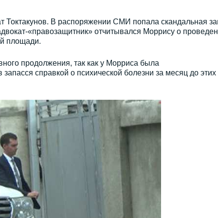
ат Токтакунов. В распоряжении СМИ попала скандальная за
е адвокат-«правозащитник» отчитывался Моррису о проведе
ой площади.
вного продолжения, так как у Морриса была
 запасся справкой о психической болезни за месяц до этих