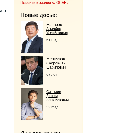
Перейти в раздел «ДОСЬЕ»
м в
Новые досье:
Жапаров
Акылбек
Усенбекович
о
61 год
Жээнбеков
Сооронбай
Шарипович
67 лет
Сатпаев
Досым
Асылбекович
52 года