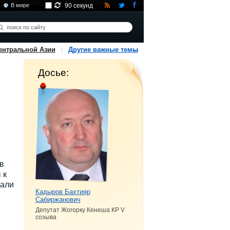
В мире
90 секунд
ентральной Азии
Другие важные темы
Досье:
в
 к
дали
Кадыров Бахтияр
Сабиржанович
Депутат Жогорку Кенеша КР V
созыва