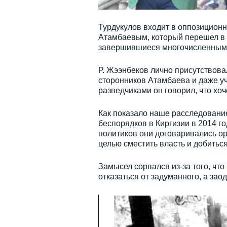
Турдукулов входит в оппозицион
Атамбаевым, который перешел в о
завершившиеся многочисленным
Р. Жээнбекoв лично присутствова
сторонников Атамбаева и даже уч
разведчиками он говорил, что хо
Как показало наше расследование
беспорядков в Киргизии в 2014 г
политиков они договаривались ор
целью сместить власть и добитьс
Замысел сорвался из-за того, чт
отказаться от задуманного, а зао