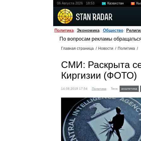
06 Августа 2026
18:53
Казахстан
Кы
Политика
Экономика
Общество
Религи
По вопросам рекламы обращатьс
Главная страница
/
Новости
/
Политика
/
СМИ: Раскрыта се
Киргизии (ФОТО)
14.08.2019 17:54
Политика
Теги:
аналитика