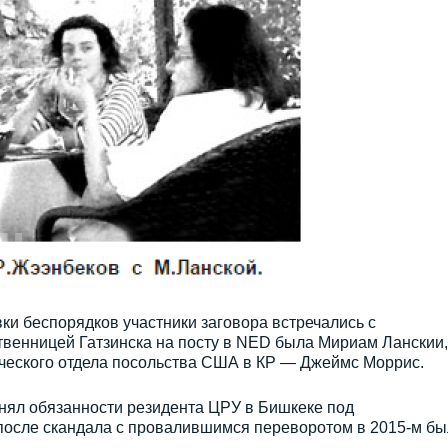
овки беспорядков участники заговора встречались с
енницей Гатзинска на посту в NED была Мириам Ланскии,
ческого отдела посольства США в КР — Джеймс Моррис.
ял обязанности резидента ЦРУ в Бишкеке под
после скандала с провалившимся переворотом в 2015-м бы