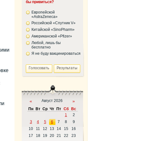
бы привиться?
Европейской
«AstraZeneca»
Российской «Спутник V»
Китайской «SinoPharm»
Американской «Pfizer»
Любой, лишь бы
бесплатно
кими
Я не буду вакцинироваться
овке
с
«
Август 2026
»
ли
Пн
Вт
Ср
Чт
Пт
Сб
Вс
1
2
3
4
5
6
7
8
9
10
11
12
13
14
15
16
17
18
19
20
21
22
23