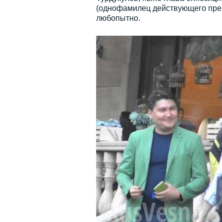
(однофамилец действующего през
любопытно.