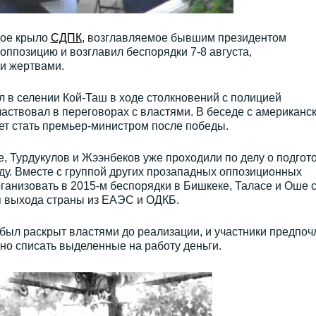
ное крыло
СДПК
, возглавляемое бывшим президентом
ппозицию и возглавил беспорядки 7-8 августа,
и жертвами.
л в селении Кой-Таш в ходе столкновений с полицией
аствовал в переговорах с властями. В беседе с американс
чет стать премьер-министром после победы.
, Турдукулов и Жээнбеков уже проходили по делу о подгот
оду. Вместе с группой других прозападных оппозиционных
ганизовать в 2015-м беспорядки в Бишкеке, Таласе и Оше 
я выхода страны из ЕAЭС и OДКБ.
о был раскрыт властями до реализации, и участники предпоч
дно списать выделенные на работу деньги.