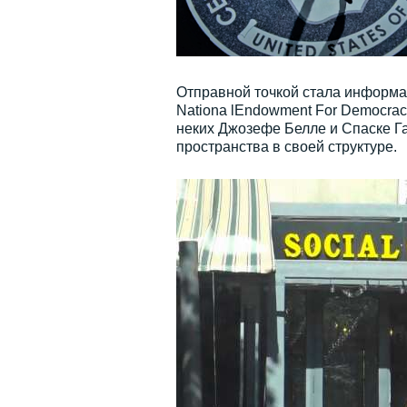
Отправной точкой стала информац
Nationa lEndowment For Democrac
неких Джозефе Белле и Спаске Га
пространства в своей структуре.