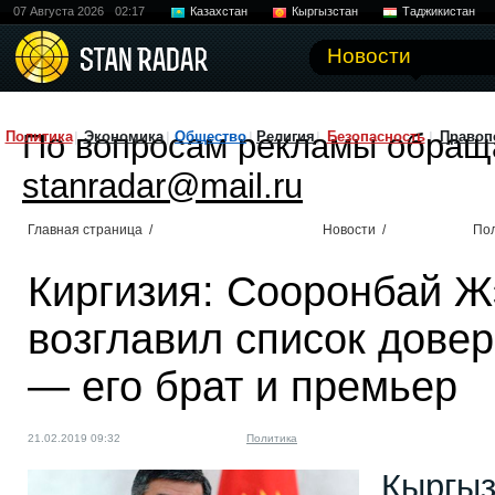
07 Августа 2026
02:17
Казахстан
Кыргызстан
Таджикистан
Новости
По вопросам рекламы обращ
Политика
Экономика
Общество
Религия
Безопасность
Правоп
stanradar@mail.ru
Главная страница
/
Новости
/
По
Киргизия: Сооронбай Ж
возглавил список дове
— его брат и премьер
21.02.2019 09:32
Политика
Кыргыз