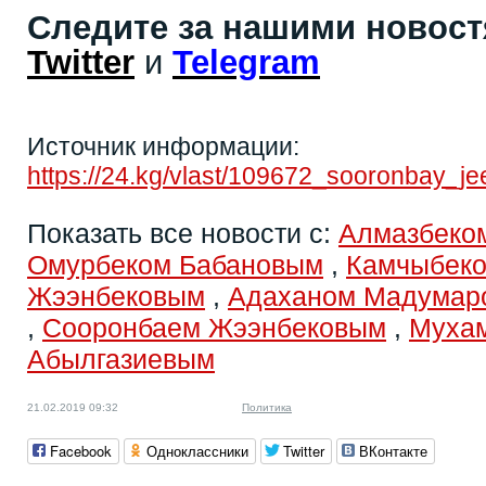
Следите за нашими новос
Twitter
и
Telegram
Источник информации:
https://24.kg/vlast/109672_sooronbay_j
Показать все новости с:
Алмазбеко
Омурбеком Бабановым
,
Камчыбек
Жээнбековым
,
Адаханом Мадумар
,
Сооронбаем Жээнбековым
,
Муха
Абылгазиевым
21.02.2019 09:32
Политика
Facebook
Одноклассники
Twitter
ВКонтакте