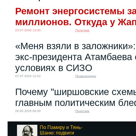
Ремонт энергосистемы за
миллионов. Откуда у Жа
23.07.2026 12:00
Политика
«Меня взяли в заложники»:
экс‑президента Атамбаева 
условиях в СИЗО
07.07.2026 12:02
Правопорядок
Почему "ширшовские схемы
главным политическим бл
29.06.2026 06:00
Политика
По Памиру и Тянь-
Шаню: подвиги