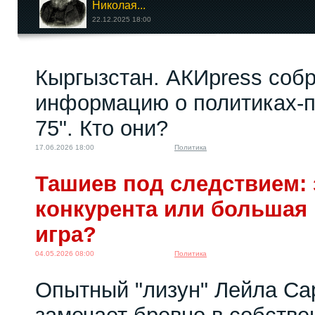
Николая...
22.12.2025 18:00
А стоит ли спешить
Кыргызстан. АКИpress соб
выходить из ЕАЭС?
11.03.2022 11:16
информацию о политиках-п
75". Кто они?
17.06.2026 18:00
Политика
Ташиев под следствием: 
конкурента или большая
игра?
04.05.2026 08:00
Политика
Опытный "лизун" Лейла Са