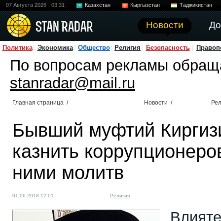
07 Августа 2026
03:31
Казахстан
Кыргызстан
Таджикистан
Новости
До
Политика
Экономика
Общество
Религия
Безопасность
Правоп
По вопросам рекламы обращ
stanradar@mail.ru
Главная страница
/
Новости
/
Рел
Бывший муфтий Киргиз
казнить коррупционеров
ними молитв
01.06.2018 12:01
Религия
Влияте