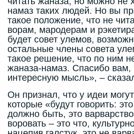
читать жаназа, но можно не 
намаз таких людей. Но вы пр
такое положение, что не чит
ворам, мародерам и рэкетира
будет совет улемов, возможн
остальные члены совета уле
такое решение, что по ним н
жаназа-намаз. Спасибо вам,
интересную мысль», – сказа
Он признал, что у идеи могу
которые «будут говорить: это 
должно быть, это варварство
воровать – это что, культурн
нацепив галстук, это не варв