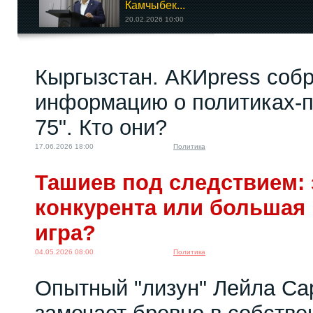
Камчыбек...
20.02.2026 10:00
Сотрем память,
Кыргызстан. АКИpress соб
заменим героев!
29.09.2025 18:00
информацию о политиках-п
75". Кто они?
17.06.2026 18:00
Политика
Ташиев под следствием: 
конкурента или большая
игра?
04.05.2026 08:00
Политика
Опытный "лизун" Лейла Са