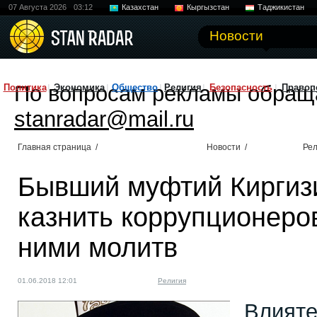
07 Августа 2026
03:12
Казахстан
Кыргызстан
Таджикистан
Новости
По вопросам рекламы обращ
Политика
Экономика
Общество
Религия
Безопасность
Правоп
stanradar@mail.ru
Главная страница
/
Новости
/
Рел
Бывший муфтий Киргиз
казнить коррупционеров
ними молитв
01.06.2018 12:01
Религия
Влияте