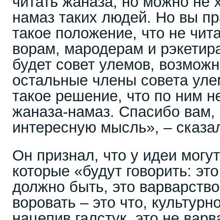
читать жаназа, но можно не 
намаз таких людей. Но вы пр
такое положение, что не чит
ворам, мародерам и рэкетира
будет совет улемов, возможн
остальные члены совета уле
такое решение, что по ним н
жаназа-намаз. Спасибо вам,
интересную мысль», – сказа
Он признал, что у идеи могу
которые «будут говорить: это 
должно быть, это варварство
воровать – это что, культурн
нацепив галстук, это не варв