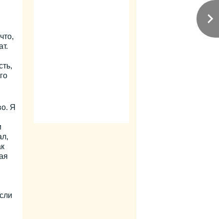
что,
т.
сть,
го
о. Я
и
ал,
ак
ая
если