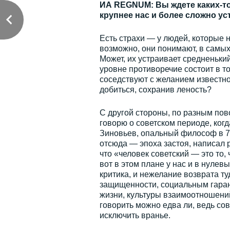
ИА REGNUM: Вы ждете каких-то
крупнее нас и более сложно ус
Есть страхи — у людей, которые не
возможно, они понимают, в самых
Может, их устраивает средненьки
уровне противоречие состоит в то
соседствуют с желанием известнос
добиться, сохранив леность?
С другой стороны, по разным пов
говорю о советском периоде, ког
Зиновьев, опальный философ в 70
отсюда — эпоха застоя, написал 
что «человек советский — это то,
вот в этом плане у нас и в нулев
критика, и нежелание возврата т
защищенности, социальным гаран
жизни, культуры взаимоотношений
говорить можно едва ли, ведь со
исключить вранье.