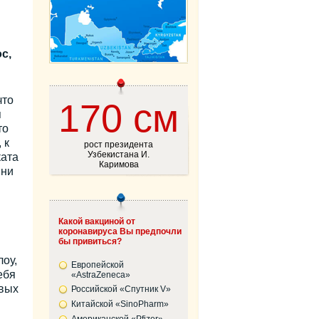
с,
что
170 см
я
то
 к
рост президента
Узбекистана И.
ката
Каримова
 ни
Какой вакциной от
коронавируса Вы предпочли
бы привиться?
оу,
Европейской
ебя
«AstraZeneca»
рвых
Российской «Спутник V»
Китайской «SinoPharm»