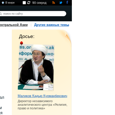
В мире
90 секунд
ентральной Азии
Другие важные темы
Досье:
Маликов Кадыр Курманбекович
ал
Директор независимого
аналитического центра «Религия,
м
право и политика»
ия