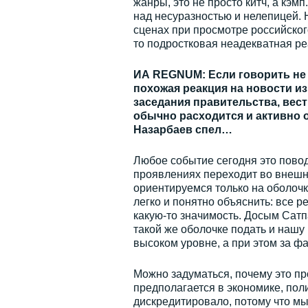
жанры, это не просто китч, а кэм
над несуразностью и нелепицей. 
сценах при просмотре российско
то подростковая неадекватная ре
ИА REGNUM: Если говорить не 
похожая реакция на новости из
заседания правительства, вес
обычно расходится и активно о
Назарбаев спел…
Любое событие сегодня это повод
проявлениях переходит во внешн
ориентируемся только на оболочк
легко и понятно объяснить: все ре
какую-то значимость. Досым Сатп
такой же оболочке подать и нашу
высоком уровне, а при этом за ф
Можно задуматься, почему это пр
предполагается в экономике, полит
дискредитировало, потому что мы 