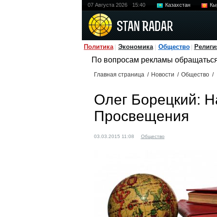
07 Августа 2026
15:40
Казахстан
Кы
Политика
Экономика
Общество
Религи
По вопросам рекламы обращатьс
Главная страница
/
Новости
/
Общество
/
Олег Борецкий: Н
Просвещения
03.03.2015 11:08
Общество