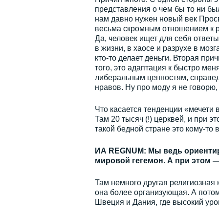
представления о чем бы то ни бы
нам давно нужен новый век Прос
весьма скромным отношением к рел
Да, человек ищет для себя ответ
в жизни, в хаосе и разрухе в мозга
кто-то делает деньги. Вторая пр
того, это адаптация к быстро ме
либеральным ценностям, справед
нравов. Ну про моду я не говорю,
Что касается тенденции «мечети 
Там 20 тысяч (!) церквей, и при 
такой бедной стране это кому-то 
ИА REGNUM: Мы ведь ориентиру
мировой гегемон. А при этом —
Там немного другая религиозная к
она более организующая. А потом
Швеция и Дания, где высокий уро