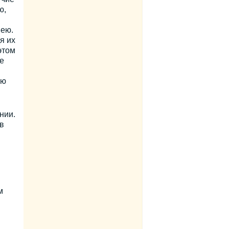
ю,
 ею.
я их
этом
е
ию
нии.
в
м