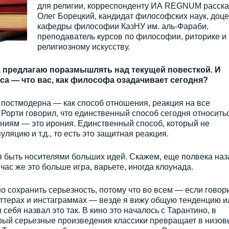
для религии, корреспонденту ИА REGNUM расска
Олег Борецкий, кандидат философских наук, доце
кафедры философии КазНУ им. аль-Фараби,
преподаватель курсов по философии, риторике и
религиозному искусству.
 предлагаю поразмышлять над текущей повесткой. И
са — что вас, как философа озадачивает сегодня?
 постмодерна — как способ отношения, реакция на все
орти говорил, что единственный способ сегодня относитьс
ниям — это ирония. Единственный способ, который не
ляцию и т.д., то есть это защитная реакция.
я быть носителями больших идей. Скажем, еще полвека наз
ас же это больше игра, варьете, иногда клоунада.
о сохранить серьезность, потому что во всем — если говор
твиттерах и инстаграммах — везде я вижу общую тенденцию и
себя назвал это так. В кино это началось с Тарантино, в
орый серьезные произведения классики превращает в низов