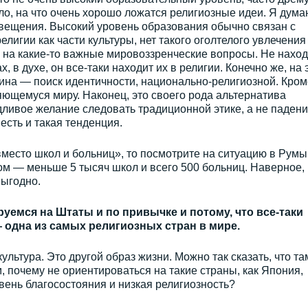
ло, на что очень хорошо ложатся религиозные идеи. Я дума
вещения. Высокий уровень образования обычно связан с
игии как части культуры, нет такого оголтелого увлечения
ы на какие-то важные мировоззренческие вопросы. Не наход
х, в духе, он все-таки находит их в религии. Конечно же, на 
ичина — поиск идентичности, национально-религиозной. Кром
няющемуся миру. Наконец, это своего рода альтернатива
ливое желание следовать традиционной этике, а не паден
 есть и такая тенденция.
вместо школ и больниц», то посмотрите на ситуацию в Румы
этом — меньше 5 тысяч школ и всего 500 больниц. Наверное, 
выгодно.
емся на Штаты и по привычке и потому, что все-таки
 одна из самых религиозных стран в мире.
ультура. Это другой образ жизни. Можно так сказать, что та
, почему не ориентироваться на такие страны, как Япония,
вень благосостояния и низкая религиозность?