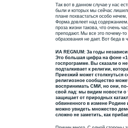
Так вот в данном случае у нас е
были и которых мы сейчас лишили
плане похвастаться особо нечем,
Форма довлеет над содержанием. 
проза жизни такова, что очень ча
преподают. Мы все это почему-то
образования не дает. Вот беда в 
ИА REGNUM: За годы независим
Это большая цифра на фоне «1
госпрограмме. Вы сказали о не
подталкивает к религии, котор
Приезжий может столкнуться со
религиозное сообщество может 
воспринимать СМИ, но они, по-
свой лад: мы видим новости о 
защищает от природных катакл
обвиненного в измене Родине и
можно увидеть множество демо
сложно не заметить, как приба
Причин много. С одной стороны э