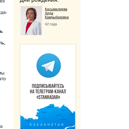
мех
Касымалиева
ая-
Аида
Камчыбековна
42 года
дь
ть,
мы
это
 а