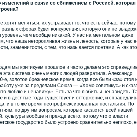
 изменений в связи со сближением с Россией, которая
троена?
 хотят меняться, их устраивает то, что есть сейчас, потому 
 разных сферах будет конкуренция, которую они не выдержа
й уровень, чем вообще никакой. У нас на ментальном даже
м, что наша неторопливая жизнь и леность, которые у нас е
ти, знаменитости, с тем, что называется понтами. А как это
одам мы критикуем прошлое и часто делаем это справедлив
да эта система очень многих людей развратила. Александр
-е, золотое брежневское время, когда все были «за» стоя 
работу уже за пределами Союза — «Хомо советикус» и сказ
 что люблю и ненавижу». Есть за что любить и ненавидеть. Т
ые и в десятые годы существует и отторжение, и справедлив
уда, и в то же время неотрефлексированная ностальгия. По
тиям, по другим вопросам, которые касаются всей нашей
, культуры вообще и прежде всего, потому что о власти
ветское государство было устроено сравнительно неплохо, 