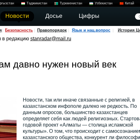
ргызстан
Таджикистан
Туркменистан
Узбекистан
Китай
Новости
Досье
Цифры
я
Безопасность
Правопорядок
Язык и нац.вопрос
История Ц
я в редакцию
stanradar@mail.ru
ам давно нужен новый век
Новости, так или иначе связанные с религией, в
казахстанском инфополе далеко не редкость. По
данным опросов, большинство казахстанцев
определяет себя как людей религиозных. Стартов
годовой проект «Алматы — столица исламской
культуры». О том, что происходит с самосознание
казахстанского общества, конкурент ли философ