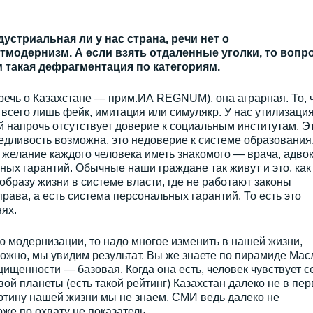
стриальная ли у нас страна, речи нет о
тмодернизм. А если взять отдаленные уголки, то вопро
м такая дефрагментация по категориям.
(речь о Казахстане — прим.ИА REGNUM), она аграрная. То, 
всего лишь фейк, имитация или симулякр. У нас утилизаци
 напрочь отсутствует доверие к социальным институтам. Э
едливость возможна, это недоверие к системе образования,
желание каждого человека иметь знакомого — врача, адво
ичных гарантий. Обычные наши граждане так живут и это, как
образу жизни в системе власти, где не работают законы
рава, а есть система персональных гарантий. То есть это
ях.
 модернизации, то надо многое изменить в нашей жизни,
можно, мы увидим результат. Вы же знаете по пирамиде Масл
щищенности — базовая. Когда она есть, человек чувствует с
ой планеты (есть такой рейтинг) Казахстан далеко не в пе
артину нашей жизни мы не знаем. СМИ ведь далеко не
оже по охвату не показатель.