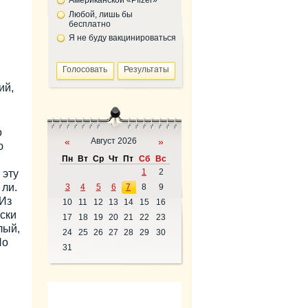
Американской «Pfizer»
Любой, лишь бы
бесплатно
Я не буду вакцинироваться
ий,
о
«
Август 2026
»
ю
Пн
Вт
Ср
Чт
Пт
Сб
Вс
1
2
 эту
 ли.
3
4
5
6
7
8
9
 Из
10
11
12
13
14
15
16
ски
17
18
19
20
21
22
23
лый,
24
25
26
27
28
29
30
Но
31