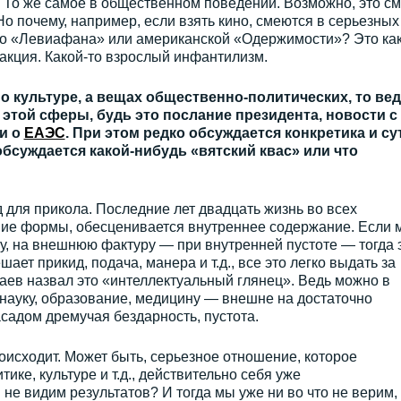
п. То же самое в общественном поведении. Возможно, это с
Но почему, например, если взять кино, смеются в серьезных
го «Левиафана» или американской «Одержимости»? Это как
акция. Какой-то взрослый инфантилизм.
о культуре, а вещах общественно-политических, то ве
 этой сферы, будь это послание президента, новости с
ти о
ЕАЭС
. При этом редко обсуждается конкретика и су
бсуждается какой-нибудь «вятский квас» или что
 для прикола. Последние лет двадцать жизнь во всех
ие формы, обесценивается внутреннее содержание. Если 
у, на внешнюю фактуру — при внутренней пустоте — тогда 
шает прикид, подача, манера и т.д., все это легко выдать за
аев назвал это «интеллектуальный глянец». Ведь можно в
 науку, образование, медицину — внешне на достаточно
асадом дремучая бездарность, пустота.
оисходит. Может быть, серьезное отношение, которое
ике, культуре и т.д., действительно себя уже
не видим результатов? И тогда мы уже ни во что не верим,