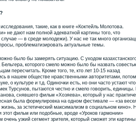
?
исследования, такие, как в книге «Коктейль Молотова.
» не дают нам полной адекватной картины того, что
случае — в среде молодежи). У нас не так много организац
просы, проблематизировать актуальные темы.
можно было бы замерять ситуацию. С уходом казахстанског
 Бельгера, которого смело можно было бы назвать совесть
цам пересчитать. Кроме того, те, кто лет 10-15 назад
ись в нашем обществе нравственными авторитетами, потом
ке, о культуре и т.д. Одиночки есть, но они часто устают что
мек Турсунов, пытаются честно и смело говорить, единицы.
анова, снявшего фильм «Хозяева», который у нас практиче
ересная была формулировка на одном фестивале — «за весе
 жизнь, за эстетический максимализм в социальном кино». 
ли этот фильм или подобные, вроде «Уроков гармонии»
м очень узкий сегмент зрителя, который сможет эти картины