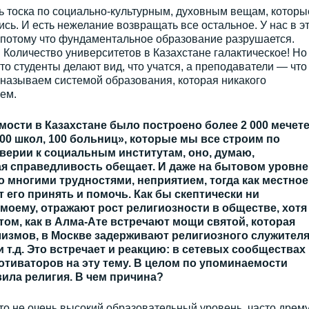
сть тоска по социально-культурным, духовным вещам, которы
сь. И есть нежелание возвращать все остальное. У нас в э
 потому что фундаментальное образование разрушается.
Количество университетов в Казахстане галактическое! Но
сто студенты делают вид, что учатся, а преподаватели — что
 называем системой образования, которая никакого
чем.
ости в Казахстане было построено более 2 000 мечете
00 школ, 100 больниц», которые мы все строим по
верии к социальным институтам, оно, думаю,
ая справедливость обещает. И даже на бытовом уровне
 многими трудностями, неприятием, тогда как местное
его принять и помочь. Как бы скептически ни
моему, отражают рост религиозности в обществе, хотя
том, как в Алма-Ате встречают мощи святой, которая
измов, в Москве задерживают религиозного служителя
 т.д. Это встречает и реакцию: в сетевых сообществах
тиваторов на эту тему. В целом по упоминаемости
вила религия. В чем причина?
то не очень высокий образовательный уровень, часто дрем