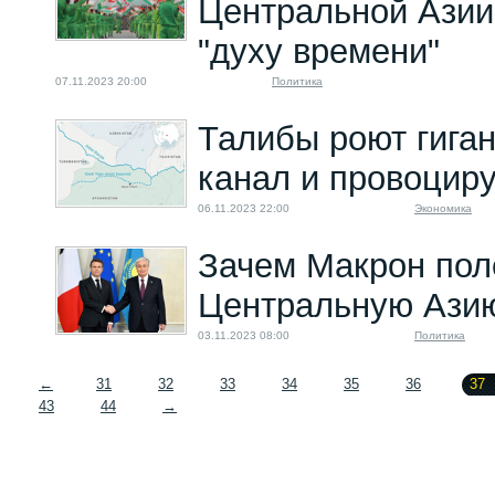
Центральной Азии
"духу времени"
07.11.2023 20:00
Политика
Талибы роют гиган
канал и провоцир
06.11.2023 22:00
Экономика
Зачем Макрон пол
Центральную Ази
03.11.2023 08:00
Политика
←
31
32
33
34
35
36
37
43
44
→