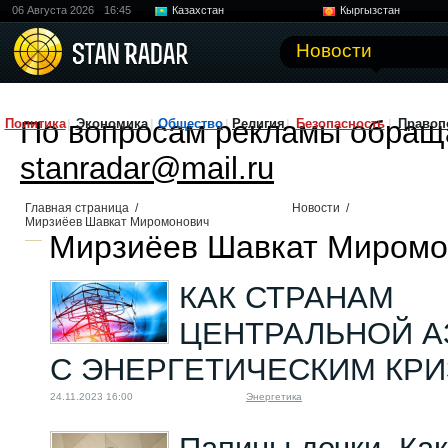
06 Августа 2026
16:45
Казахстан
Кыргызстан
Узбекистан
Китай
Новости
По вопросам рекламы обращ
Политика
Экономика
Общество
Религия
Безопасность
Правоп
stanradar@mail.ru
Главная страница
/
Новости
/
Мирзиёев Шавкат Миромонович
Мирзиёев Шавкат Миромон
КАК СТРАНАМ
ЦЕНТРАЛЬНОЙ А
С ЭНЕРГЕТИЧЕСКИМ КР
24.11.2023 16:00
Энергетика