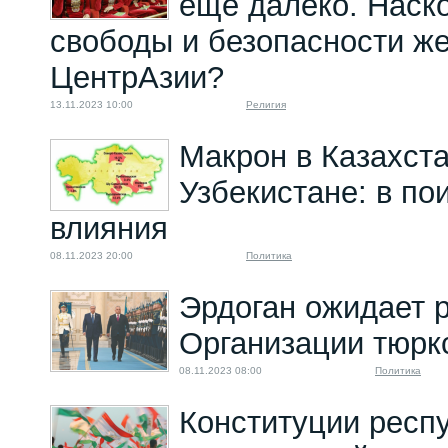
еще далеко. Наск
свободы и безопасности ж
ЦентрАзии?
13.11.2023 10:00
Религия
Макрон в Казахста
Узбекистане: в по
влияния
08.11.2023 20:00
Политика
Эрдоган ожидает 
Организации тюркс
08.11.2023 08:00
Политика
Конституции респ