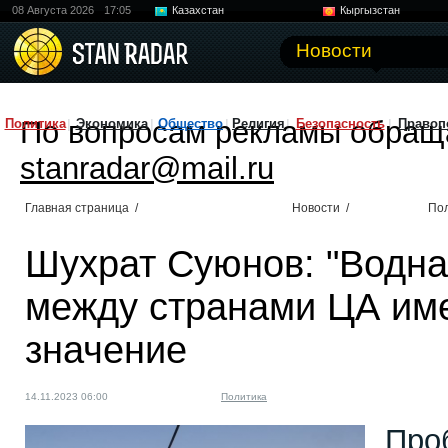
08 Августа 2026
17:05
Казахстан
Кыргызстан
Узбекистан
Китай
Новости
По вопросам рекламы обращ
Политика
Экономика
Общество
Религия
Безопасность
Правоп
stanradar@mail.ru
Главная страница
/
Новости
/
По
Шухрат Суюнов: "Водна
между странами ЦА им
значение
14.11.2023 06:00
Политика
Про