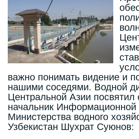
обе
пол
вол
Цен
изм
ста
усло
важно понимать видение и п
нашими соседями. Водной д
Центральной Азии посвятил 
начальник Информационной
Министерства водного хозяй
Узбекистан Шухрат Суюнов: