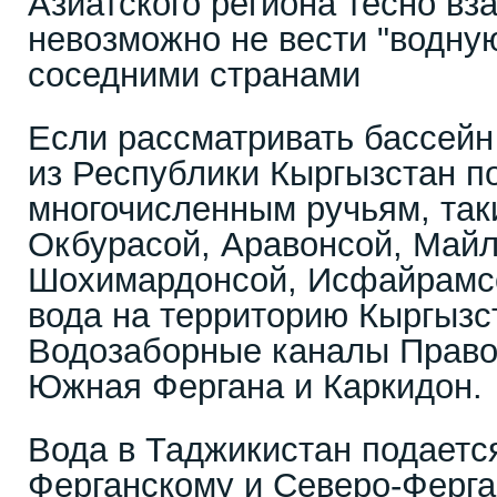
Азиатского региона тесно вз
невозможно не вести "водну
соседними странами
Если рассматривать бассейн
из Республики Кыргызстан п
многочисленным ручьям, так
Окбурасой, Аравонсой, Майл
Шохимардонсой, Исфайрамсо
вода на территорию Кыргызс
Водозаборные каналы Право
Южная Фергана и Каркидон.
Вода в Таджикистан подаетс
Ферганскому и Северо-Ферга