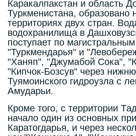
Каракалпакстан и область Д
Туркменистана, образовано 
территориях двух стран. Вод
водохранилища в Дашховузс
поступает по магистральным
"Туркмендарья" и "Левобере
"Ханяп", "Джумабой Сока", "
"Кипчок-Бозсув" через нижн
Туямоинского гидроузла с ле
Амударьи.
Кроме того, с территории Та
начало один из основных пр
Каратогдарья, и через нескол