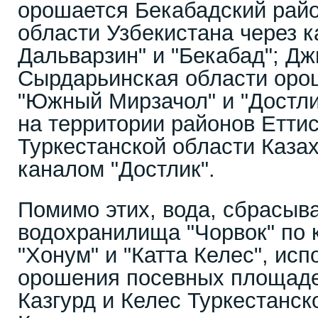
орошается Бекабадский рай
области Узбекистана через 
Дальварзин" и "Бекабад"; Дж
Сырдарьинская области оро
"Южный Мирзачол" и "Достли
на территории районов Етти
Туркестанской области Каза
каналом "Достлик".
Помимо этих, вода, сбрасыв
водохранилища "Чорвок" по 
"Хонум" и "Катта Келес", исп
орошения посевных площаде
Казгурд и Келес Туркестанск