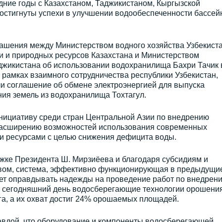
дние годы с Казахстаном, Таджикистаном, Кыргызской
достигнуты успехи в улучшении водообеспеченности бассей
лашения между Министерством водного хозяйства Узбекиста
и и природных ресурсов Казахстана и Министерством
аджикистана об использовании водохранилища Бахри Тачик 
в рамках взаимного сотрудничества республики Узбекистан,
ли соглашение об обмене электроэнергией для выпуска
ия земель из водохранилища Тохтагул.
инициативу среди стран Центральной Азии по внедрению
расширению возможностей использования современных
и ресурсами с целью снижения дефицита воды.
ржке Президента Ш. Мирзиёева и благодаря субсидиям и
твом, система, эффективно функционирующая в предыдущи
ет оправдывать надежды на проведение работ по внедрен
а сегодняшний день водосберегающие технологии орошени
га, а их охват достиг 24% орошаемых площадей.
равдой, что оборудование и компоненты водосберегающей