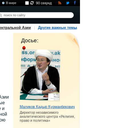
В мире
90 секунд
ентральной Азии
Другие важные темы
Досье:
Азии
ые
Маликов Кадыр Курманбекович
 и
Директор независимого
ной
аналитического центра «Религия,
вою
право и политика»