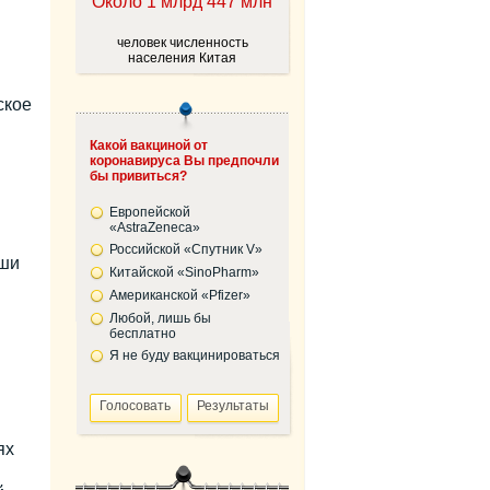
Около 1 млрд 447 млн
человек численность
населения Китая
ское
Какой вакциной от
коронавируса Вы предпочли
бы привиться?
Европейской
«AstraZeneca»
Российской «Спутник V»
рши
Китайской «SinoPharm»
Американской «Pfizer»
Любой, лишь бы
бесплатно
Я не буду вакцинироваться
ях