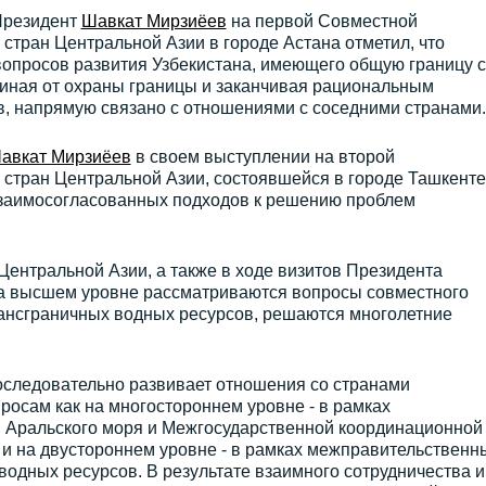
 Президент
Шавкат Мирзиёев
на первой Совместной
 стран Центральной Азии в городе Астана отметил, что
опросов развития Узбекистана, имеющего общую границу 
чиная от охраны границы и заканчивая рациональным
, напрямую связано с отношениями с соседними странами.
авкат Мирзиёев
в своем выступлении на второй
 стран Центральной Азии, состоявшейся в городе Ташкенте
взаимосогласованных подходов к решению проблем
ентральной Азии, а также в ходе визитов Президента
на высшем уровне рассматриваются вопросы совместного
ансграничных водных ресурсов, решаются многолетние
оследовательно развивает отношения со странами
осам как на многостороннем уровне - в рамках
 Аральского моря и Межгосударственной координационной
 и на двустороннем уровне - в рамках межправительственн
водных ресурсов. В результате взаимного сотрудничества и