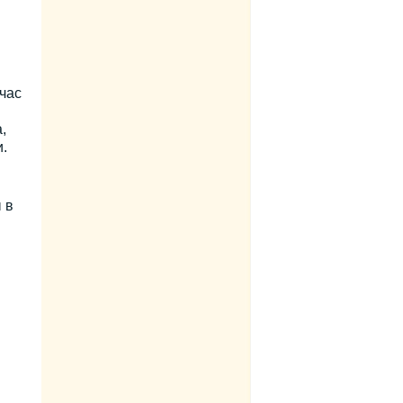
час
,
.
 в