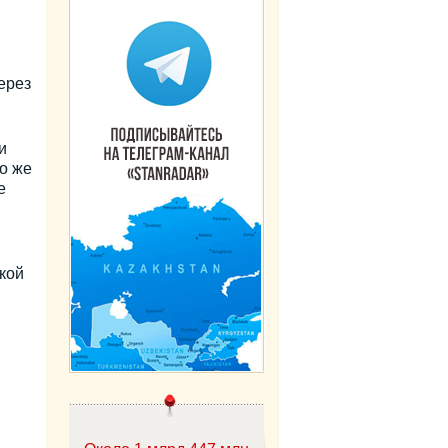
ерез
и
о же
е
кой