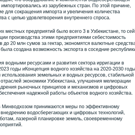
импортировались из зарубежных стран. По этой причине,
ие для сокращения импорта и увеличения количества
ва с целью удовлетворения внутреннего спроса.
их местных предприятий было всего 3 в Узбекистане, то сей
зации производства этими предприятиями себестоимость
в до 20 млн сумов за гектар, экономятся валютные средства
 была создана возможность экспорта в соседние республики
я водными ресурсами и развития сектора ирригации в
 2023 годы иКонцепция водного хозяйства на 2020-2030 годы
использования земельных и водных ресурсов, стабильной
 отраслей экономики Узбекистана, улучшения мелиорации
едрения рыночных принципов и механизмов и цифровых
обеспечения надежной работы объектов водного хозяйства.
в Минводхозом принимаются меры по эффективному
 внедрению водосберегающих и цифровых технологий,
отам, лазерной планировке земель, своевременному
оприятий.