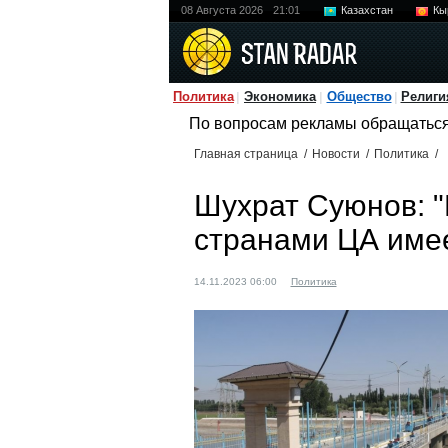
08 Августа 2026
21:01
Казахстан
Кы
Политика
Экономика
Общество
Религи
По вопросам рекламы обращатьс
Главная страница
/
Новости
/
Политика
/
Шухрат Суюнов: 
странами ЦА име
14.11.2023 06:00
Политика