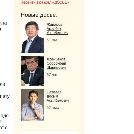
Перейти в раздел «ДОСЬЕ»
Новые досье:
ана
Жапаров
в
Акылбек
Усенбекович
61 год
Жээнбеков
Сооронбай
Шарипович
67 лет
али
Сатпаев
 эту
Досым
Асылбекович
52 года
воде
о-
" с