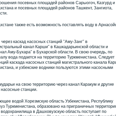
 орошения посевных площадей районов Сарыогоч, Казгурд и
ахстана и посевных площадей районов Ташкент, Зангиота,
сти.
хстане также есть возможность поставлять воду в Арнасой
 через каскад насосных станций "Аму-Занг" в
истральный канал Карши" в Кашкадарьинской области и
л Аму-Бухара" в Бухарской области. В свою очередь, по
алу вода подается на территорию Туркменистана. Следует
анций каскада насосных станций магистрального канала Ка
истана, и узбекские водники пользуются этими насосными
мударьи на свою территорию через канал Каракум и другие
 насосные станции.
щее водой Хорезмскую область Узбекистана, Республику
вуз Туркменистана, образовано на приграничных территори
о водохранилища в Дашховузскую область поступает по