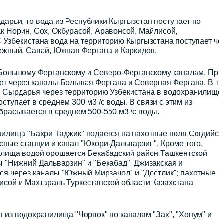
арьи, то вода из Республики Кыргызстан поступает по
к Норин, Сох, Окбурасой, Аравонсой, Майлисой,
Узбекистана вода на территорию Кыргызстана поступает ч
жный, Савай, Южная Фергана и Каркидон.
 Большому Ферганскому и Северо-Ферганскому каналам. Пр
ет через каналы Большая Фергана и Северная Фергана. В т
ки Сырдарья через территорию Узбекистана в водохранилищ
ступает в среднем 300 м3 /с воды. В связи с этим из
расывается в среднем 500-550 м3 /с воды.
нилища "Бахри Таджик" подается на пахотные поля Согдийс
сные станции и канал "Юкори-Дальварзин". Кроме того,
илища водой орошается Бекабадский район Ташкентской
ы "Нижний Дальварзин" и "Бекабад"; Джизакская и
я через каналы "Южный Мирзачол" и "Достлик"; пахотные
исой и Махтараль Туркестанской области Казахстана
 из водохранилища "Чорвок" по каналам "Зах", "Хонум" и