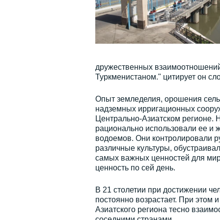
дружественных взаимоотношений 
Туркменистаном." цитирует он сл
Опыт земледелия, орошения сельс
надземных ирригационных соору
Центрально-Азиатском регионе. Н
рационально использовали ее и 
водоемов. Они контролировали ру
различные культуры, обустраивал
самых важных ценностей для мира
ценность по сей день.
В 21 столетии при достижении че
постоянно возрастает. При этом 
Азиатского региона тесно взаимо
соседними странами