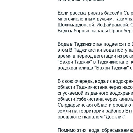
Если рассматривать бассейн Сырд
многочисленным ручьям, таким ка
Шохимардонсой, Исфайрамсой. С 
Водозаборные каналы Правобере
Вода в Таджикистан подается по
этом В Таджикистан вода поступа
время в период вегетации из ре
"Бахри Таджик" в Таджикистане по
водохранилища "Бахри Таджик" сб
В свою очередь, вода из водохра
области Таджикистана через насо
спускаемой из данного водохран
области Узбекистана через канал
Сырдарьинская области орошаютс
земли на территории районов Етт
орошаются каналом "Достлик".
Помимо этих, вода, сбрасываемая