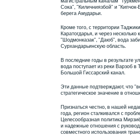
магистральным каналам "Туркмен
Сока", "Киличниязбой" и "Кипчок-
берега Амударьи.
Кроме того, с территории Таджик
Каратогдарья, и через несколько к
"Шодмонказак", "Даюб", вода заби
Сурхандарьинскую область.
В последние годы в результате 
вода поступает из реки Варзоб 
Большой Гиссарский канал.
Эти данные подтверждают, что "
стратегическое значение в отнош
Признаться честно, в нашей недав
года, регион сталкивался с проб
Целесообразная политика Мирзиё
и надежные отношения с руковод
совместного использования тран