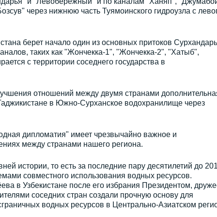
дарья" и "Левобережный" и по каналам "Ханяп", "Джумабо
Бозсув" через нижнюю часть Туямоинского гидроузла с лево
истана берет начало один из основных притоков Сурхандарь
аналов, таких как "Жончекка-1", "Жончекка-2", "Хатыб",
рается с территории соседнего государства в
улучшения отношений между двумя странами дополнительна
в Таджикистане в Южно-Сурханское водохранилище через
водная дипломатия" имеет чрезвычайно важное и
ениях между странами нашего региона.
ней истории, то есть за последние пару десятилетий до 20
лемами совместного использования водных ресурсов.
ева в Узбекистане после его избрания Президентом, друже
ителями соседних стран создали прочную основу для
сграничных водных ресурсов в Центрально-Азиатском регио