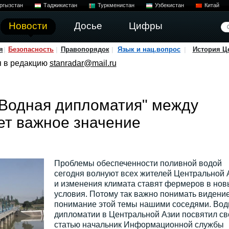
ргызстан
Таджикистан
Туркменистан
Узбекистан
Китай
Новости
Досье
Цифры
я
Безопасность
Правопорядок
Язык и нац.вопрос
История Ц
я в редакцию
stanradar@mail.ru
"Водная дипломатия" между
ет важное значение
Проблемы обеспеченности поливной водой
сегодня волнуют всех жителей Центральной 
и изменения климата ставят фермеров в нов
условия. Потому так важно понимать видение
понимание этой темы нашими соседями. Вод
дипломатии в Центральной Азии посвятил с
статью начальник Информационной службы