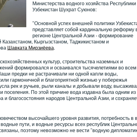
Министерства водного хозяйства Республики
Узбекистан Шухрат Суюнов:
"Основной успех внешней политики Узбекист
представляет собой кардинальную реформу 
регионе Центральной Азии - формирование
Казахстаном, Кыргызстаном, Таджикистаном и
ова
Шавката Мирзиёева
.
кохозяйственных культур, строительства наземных и
жений формировался и осваивался тысячелетиями во всем
аши предки не растрачивали ни одной капли воды,
жили гармоничной и благоприятной жизнью у побережья
сла рек и ручьев, рыли каналы и добывали воду, высажив
и поселения. По этой причине вода издавна была одним из
 и благосостояния народов Центральной Азии, и сохраняет
ловечеством высочайшего уровня развития, потребность в 
и водные пути, и водные ресурсы всех республик Центральн
связаны, поэтому невозможно не вести "водную дипломатию