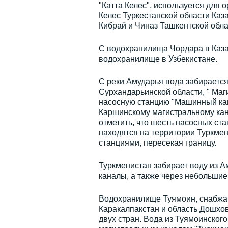
"Катта Келес", используется для
Келес Туркестанской области Каз
Кибрай и Чиназ Ташкентской обла
С водохранилища Чордара в Каза
водохранилище в Узбекистане.
С реки Амударья вода забирается
Сурхандарьинской области, " Маг
насосную станцию "Машинный кана
Каршинскому магистральному кан
отметить, что шесть насосных ст
находятся на территории Туркмен
станциями, пересекая границу.
Туркменистан забирает воду из А
каналы, а также через небольшие
Водохранилище Туямоин, снабжаю
Каракалпакстан и область Дошхо
двух стран. Вода из Туямоинског