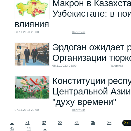
Макрон в Казахста
Узбекистане: в по
влияния
08.11.2023 20:00
Политика
Эрдоган ожидает 
Организации тюркс
08.11.2023 08:00
Политика
Конституции респ
Центральной Азии
"духу времени"
07.11.2023 20:00
Политика
←
31
32
33
34
35
36
37
43
44
→