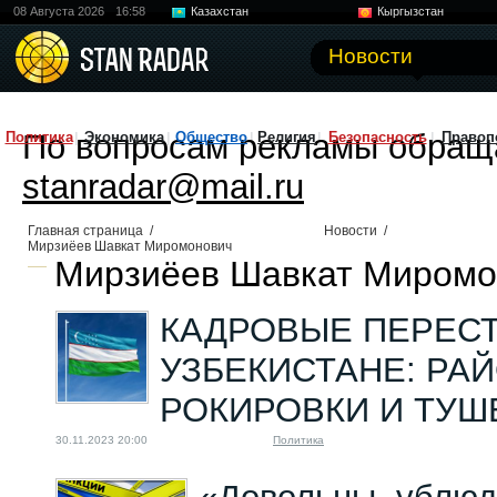
08 Августа 2026
16:58
Казахстан
Кыргызстан
Узбекистан
Китай
Новости
По вопросам рекламы обращ
Политика
Экономика
Общество
Религия
Безопасность
Правоп
stanradar@mail.ru
Главная страница
/
Новости
/
Мирзиёев Шавкат Миромонович
Мирзиёев Шавкат Миромон
КАДРОВЫЕ ПЕРЕСТ
УЗБЕКИСТАНЕ: РА
РОКИРОВКИ И ТУШ
30.11.2023 20:00
Политика