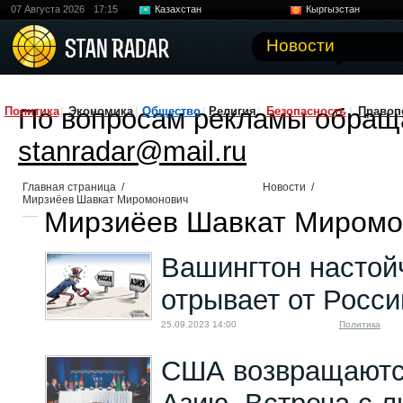
07 Августа 2026
17:15
Казахстан
Кыргызстан
Узбекистан
Китай
Новости
По вопросам рекламы обращ
Политика
Экономика
Общество
Религия
Безопасность
Правоп
stanradar@mail.ru
Главная страница
/
Новости
/
Мирзиёев Шавкат Миромонович
Мирзиёев Шавкат Миромон
Вашингтон настой
отрывает от Росс
25.09.2023 14:00
Политика
США возвращаютс