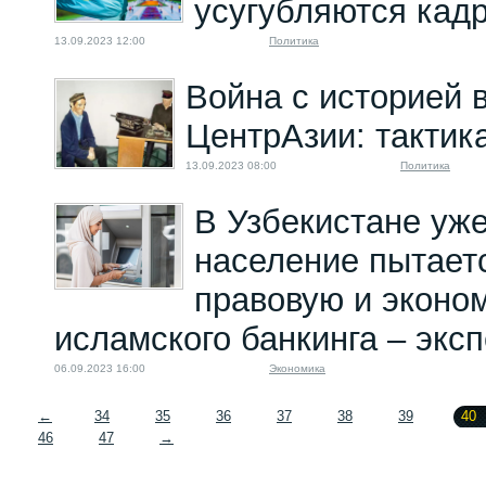
усугубляются ка
13.09.2023 12:00
Политика
Война с историей 
ЦентрАзии: тактик
13.09.2023 08:00
Политика
В Узбекистане уже
население пытает
правовую и эконо
исламского банкинга – эксп
06.09.2023 16:00
Экономика
←
34
35
36
37
38
39
40
46
47
→