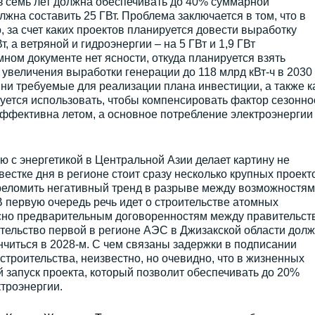
ез семь лет должна обеспечивать до 40% суммарной
жна составить 25 ГВт. Проблема заключается в том, что в
 за счет каких проектов планируется довести выработку
, а ветряной и гидроэнергии – на 5 ГВт и 1,9 ГВт
ном документе нет ясности, откуда планируется взять
увеличения выработки генерации до 118 млрд кВт-ч в 2030
 ни требуемые для реализации плана инвестиции, а также к
уется использовать, чтобы компенсировать фактор сезонно
эффективна летом, а основное потребление электроэнергии
ю с энергетикой в Центральной Азии делает картину не
естке дня в регионе стоит сразу несколько крупных проект
реломить негативный тренд в разрыве между возможностям
В первую очередь речь идет о строительстве атомных
асно предварительным договоренностям между правительст
ительство первой в регионе АЭС в Джизакской области дол
ончиться в 2028-м. С чем связаны задержки в подписании
строительства, неизвестно, но очевидно, что в жизненных
 запуск проекта, который позволит обеспечивать до 20%
ктроэнергии.