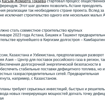
а
Касым-Жомарта Токаева
стартовал процесс общественно
ферендум. Этот шаг должен позволить Астане преодолеть
ия реализации так необходимого стране проекта. Вслед за
не исключает строительство одного или нескольких малых
жно стать совместное строительство крупных
 январе 2023 года Астана, Бишкек и Ташкент предварительн
тельстве крупнейшего в Киргизии долгостроя – Камбаратин
ссии, Казахстана и Узбекистана, предполагающая разворот
я Азия – Центр для поставок российского газа в регион, та
беспечения долгосрочной энергетической безопасности в
 обеспечить стабильные поставки дефицитного топлива, но и
местных газораспределительных сетей. Предварительная
гнута, например, с Казахстаном.
 планы требуют серьезных инвестиций, быстрых и решител
 ввода новых генерирующих мощностей догнать точку дефиц
кая