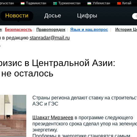
ргызстан
Таджикистан
Туркменистан
Узбекистан
Китай
Новости
Досье
Цифры
я
Безопасность
Правопорядок
Язык и нац.вопрос
История Ц
я в редакцию
stanradar@mail.ru
/
ризис в Центральной Азии:
не осталось
Страны региона делают ставку на строительс
АЭС и ГЭС
Шавкат Мирзиеев
в программе следующего
президентского срока сделал упор на зелену
энергетику.
Проблемы в энергетике становятся самым