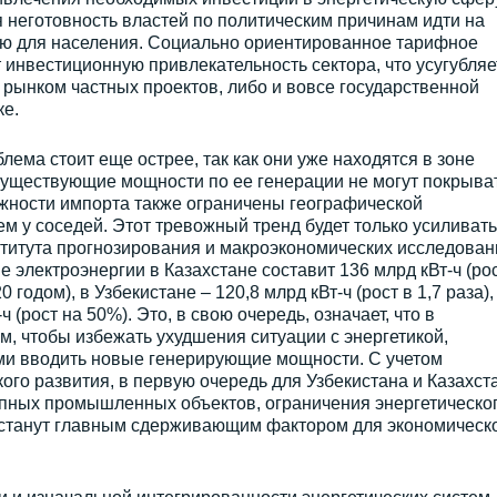
 неготовность властей по политическим причинам идти на
ю для населения. Социально ориентированное тарифное
 инвестиционную привлекательность сектора, что усугубляе
рынком частных проектов, либо и вовсе государственной
ке.
ема стоит еще острее, так как они уже находятся в зоне
существующие мощности по ее генерации не могут покрыва
ожности импорта также ограничены географической
м у соседей. Этот тревожный тренд будет только усиливать
ститута прогнозирования и макроэкономических исследован
ие электроэнергии в Казахстане составит 136 млрд кВт-ч (ро
одом), в Узбекистане – 120,8 млрд кВт-ч (рост в 1,7 раза),
 (рост на 50%). Это, в свою очередь, означает, что в
, чтобы избежать ухудшения ситуации с энергетикой,
и вводить новые генерирующие мощности. С учетом
го развития, в первую очередь для Узбекистана и Казахст
пных промышленных объектов, ограничения энергетическо
станут главным сдерживающим фактором для экономическ