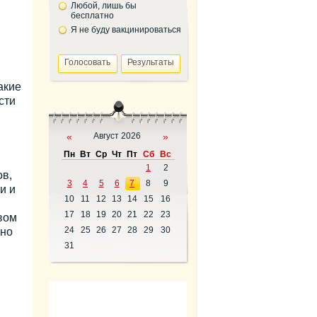
Любой, лишь бы
бесплатно
Я не буду вакцинироваться
акие
сти
«
Август 2026
»
Пн
Вт
Ср
Чт
Пт
Сб
Вс
1
2
ов,
3
4
5
6
7
8
9
и и
10
11
12
13
14
15
16
17
18
19
20
21
22
23
вом
24
25
26
27
28
29
30
жно
31