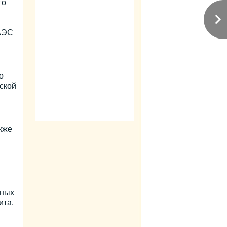
го
 АЭС
о
ской
кже
ьных
ита.