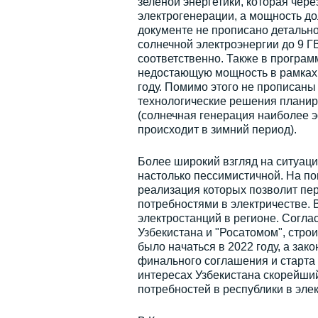
зеленой энергетики, которая чер
электрогенерации, а мощность дол
документе не прописано детально,
солнечной электроэнергии до 9 ГВт
соответственно. Также в программ
недостающую мощность в рамках 
году. Помимо этого не прописаны
технологические решения планир
(солнечная генерация наиболее 
происходит в зимний период).
Более широкий взгляд на ситуаци
настолько пессимистичной. На пов
реализация которых позволит пе
потребностями в электричестве. 
электростанций в регионе. Согл
Узбекистана и "Росатомом", стро
было начаться в 2022 году, а зак
финального соглашения и старта 
интересах Узбекистана скорейший
потребностей в республики в эле