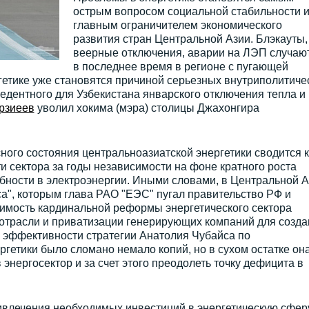
острым вопросом социальной стабильности 
главным ограничителем экономического
развития стран Центральной Азии. Блэкауты,
веерные отключения, аварии на ЛЭП случаю
в последнее время в регионе с пугающей
гетике уже становятся причиной серьезных внутриполитиче
цедентного для Узбекистана январского отключения тепла и 
рзиеев
уволил хокима (мэра) столицы Джахонгира
ого состояния центральноазиатской энергетики сводится к
 сектора за годы независимости на фоне кратного роста
бности в электроэнергии. Иными словами, в Центральной А
са", которым глава РАО "ЕЭС" пугал правительство РФ и
имость кардинальной реформы энергетического сектора
 отрасли и приватизации генерирующих компаний для созда
б эффективности стратегии Анатолия Чубайса по
етики было сломано немало копий, но в сухом остатке он
энергосектор и за счет этого преодолеть точку дефицита в
влечения необходимых инвестиций в энергетическую сфер