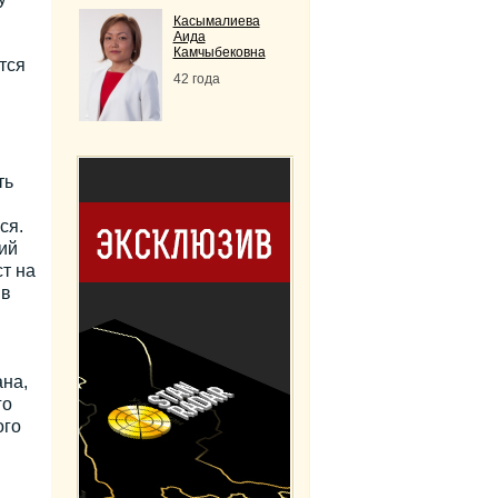
Касымалиева
Аида
Камчыбековна
тся
42 года
ть
ся.
ий
ст на
 в
ана,
го
ого