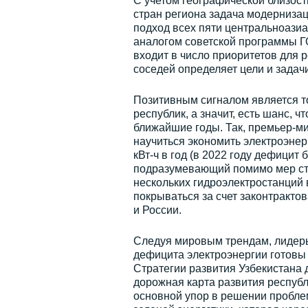
С учетом географической близост
стран региона задача модерниза
подход всех пяти центральноазиа
аналогом советской программы ГО
входит в число приоритетов для 
соседей определяет цели и задачи
Позитивным сигналом является то
республик, а значит, есть шанс, 
ближайшие годы. Так, премьер-м
научиться экономить электроэнер
кВт-ч в год (в 2022 году дефицит 
подразумевающий помимо мер сти
нескольких гидроэлектростанций
покрываться за счет законтракто
и России.
Следуя мировым трендам, лидеры
дефицита электроэнергии готовы д
Стратегии развития Узбекистана д
дорожная карта развития респуб
основной упор в решении проблем