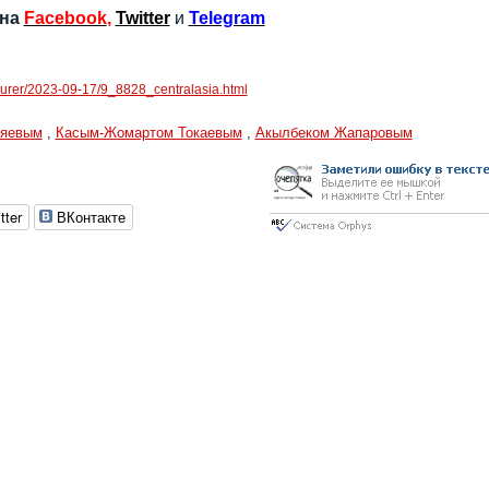
 на
Facebook
,
Twitter
и
Telegram
pkurer/2023-09-17/9_8828_centralasia.html
ияевым
,
Касым-Жомартом Токаевым
,
Акылбеком Жапаровым
tter
ВКонтакте