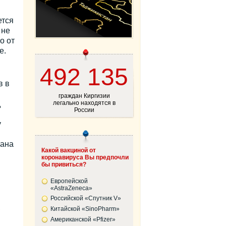
ется
 не
о от
е.
492 135
в в
граждан Киргизии
д
легально находятся в
России
у
тана
Какой вакциной от
коронавируса Вы предпочли
бы привиться?
Европейской
«AstraZeneca»
Российской «Спутник V»
,
Китайской «SinoPharm»
Американской «Pfizer»