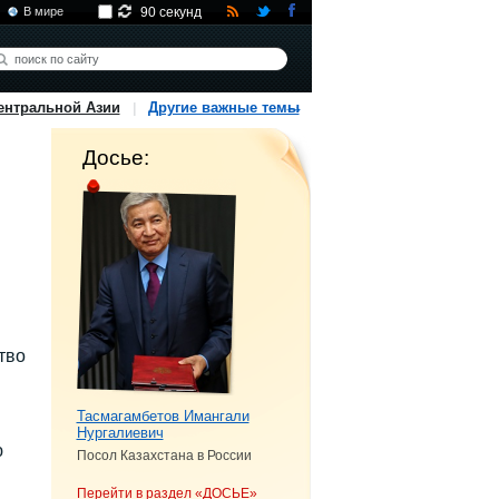
В мире
90 секунд
ентральной Азии
Другие важные темы
Досье:
тво
Тасмагамбетов Имангали
Нургалиевич
ю
Посол Казахстана в России
Перейти в раздел «ДОСЬЕ»