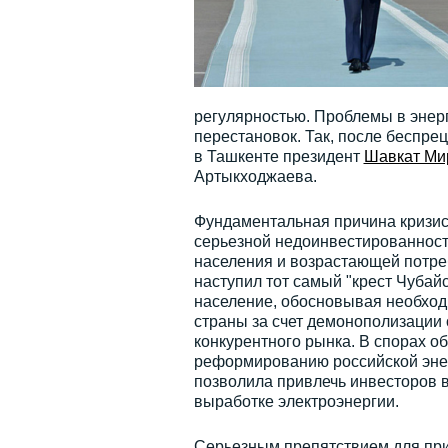
регулярностью. Проблемы в энер
перестановок. Так, после беспре
в Ташкенте президент
Шавкат Ми
Артыкходжаева.
Фундаментальная причина кризисн
серьезной недоинвестированности
населения и возрастающей потре
наступил тот самый "крест Чубай
население, обосновывая необход
страны за счет демонополизации
конкурентного рынка. В спорах о
реформированию российской энерг
позволила привлечь инвесторов в 
выработке электроэнергии.
Серьезным препятствием для при