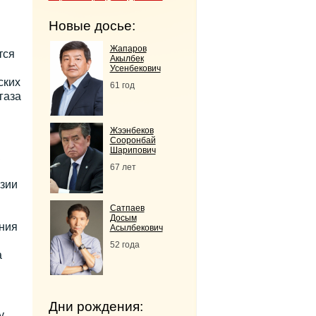
и
Новые досье:
Жапаров
тся
Акылбек
Усенбекович
ских
61 год
газа
Жээнбеков
Сооронбай
Шарипович
67 лет
зии
Сатпаев
Досым
ния
Асылбекович
52 года
а
Дни рождения:
у