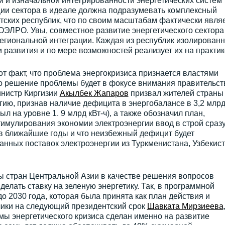
и и изначальной интегрированности энергетических систем
ции сектора в идеале должна подразумевать комплексный
тских республик, что по своим масштабам фактически явля
ЭЛРО. Увы, совместное развитие энергетического сектора
региональной интеграции. Каждая из республик изолированн
 развития и по мере возможностей реализует их на практик
т факт, что проблема энергокризиса признается властями
что решение проблемы будет в фокусе внимания правительст
инистр Киргизии
Акылбек Жапаров
призвал жителей страны
гию, признав наличие дефицита в энергобалансе в 3,2 млр
был на уровне 1. 9 млрд кВт-ч), а также обозначил план,
мулирования экономии электроэнергии ввод в строй сраз
 в ближайшие годы и что неизбежный дефицит будет
ванных поставок электроэнергии из Туркменистана, Узбекис
 стран Центральной Азии в качестве решения вопросов
елать ставку на зеленую энергетику. Так, в программной
о 2030 года, которая была принята как план действия и
лики на следующий президентский срок
Шавката Мирзиеева
ы энергетического кризиса сделан именно на развитие