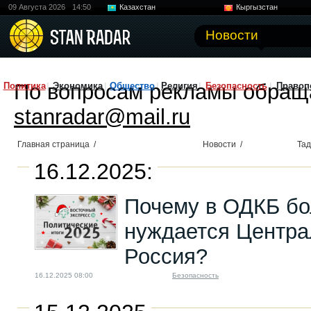
09 Августа 2026
14:50
Казахстан
Кыргызстан
Узбекистан
Китай
Новости
По вопросам рекламы обращ
Политика
Экономика
Общество
Религия
Безопасность
Правоп
stanradar@mail.ru
Главная страница
/
Новости
/
Тад
16.12.2025:
Почему в ОДКБ б
нуждается Центра
Россия?
16.12.2025 08:00
Безопасность