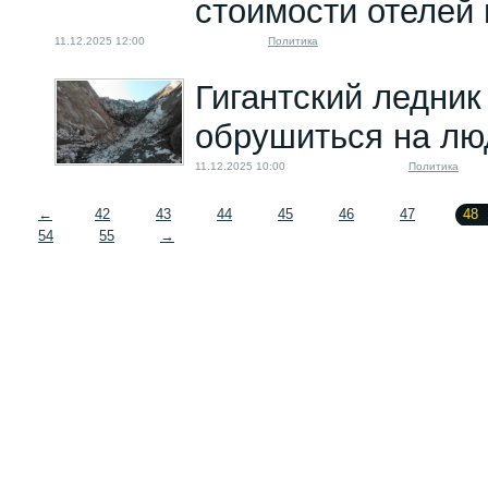
стоимости отелей 
11.12.2025 12:00
Политика
Гигантский ледник
обрушиться на лю
11.12.2025 10:00
Политика
←
42
43
44
45
46
47
48
54
55
→