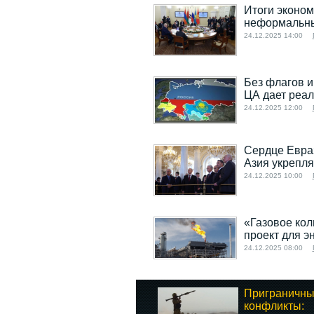
Итоги эконом
неформальны
24.12.2025 14:00
Без флагов и
ЦА дает реа
24.12.2025 12:00
Сердце Евраз
Азия укрепля
24.12.2025 10:00
«Газовое ко
проект для э
24.12.2025 08:00
Приграничн
конфликты: