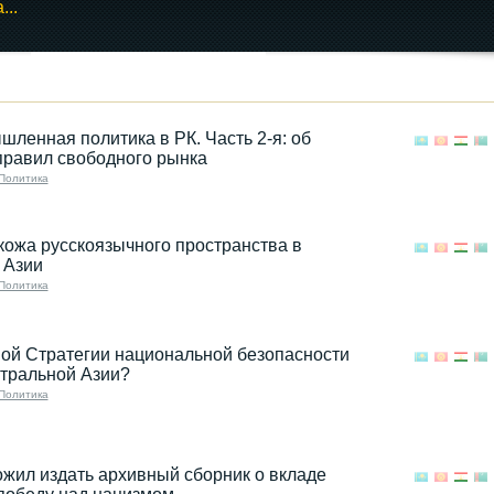
...
Память о Великой
Отечественной
войне...
ленная политика в РК. Часть 2-я: об
22.06.2023 08:01
правил свободного рынка
Политика
ожа русскоязычного пространства в
 Азии
Политика
ой Стратегии национальной безопасности
тральной Азии?
Политика
жил издать архивный сборник о вкладе