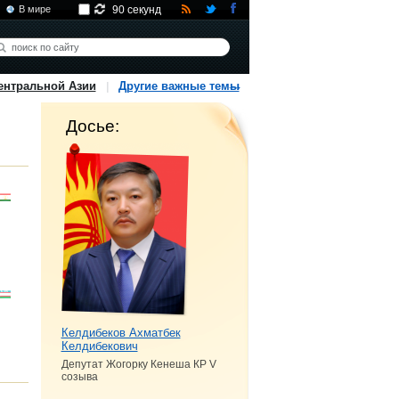
В мире
90 секунд
ентральной Азии
Другие важные темы
Досье:
Келдибеков Ахматбек
Келдибекович
Депутат Жогорку Кенеша КР V
созыва