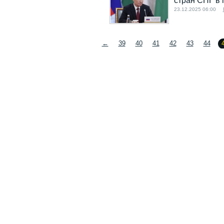
стран СНГ в 
23.12.2025 06:00
←
39
40
41
42
43
44