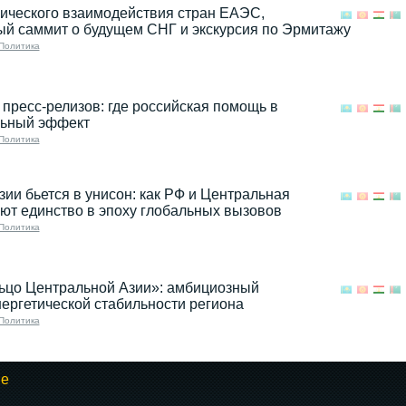
ического взаимодействия стран ЕАЭС,
й саммит о будущем СНГ и экскурсия по Эрмитажу
Политика
 пресс-релизов: где российская помощь в
льный эффект
Политика
ии бьется в унисон: как РФ и Центральная
ют единство в эпоху глобальных вызовов
Политика
льцо Центральной Азии»: амбициозный
нергетической стабильности региона
Политика
ые