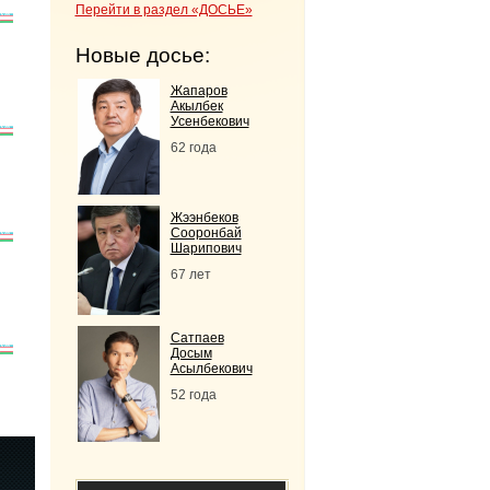
Перейти в раздел «ДОСЬЕ»
Новые досье:
Жапаров
Акылбек
Усенбекович
62 года
Жээнбеков
Сооронбай
Шарипович
67 лет
Сатпаев
Досым
Асылбекович
52 года