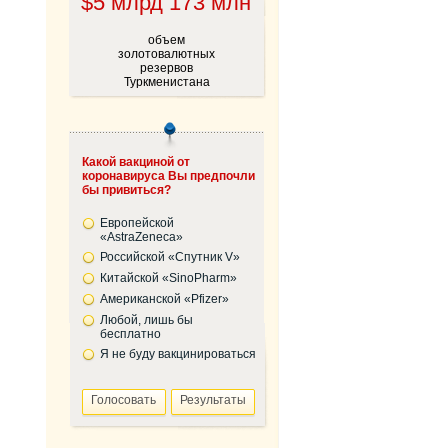
$5 млрд 173 млн
объем
золотовалютных
резервов
Туркменистана
Какой вакциной от
коронавируса Вы предпочли
бы привиться?
Европейской
«AstraZeneca»
Российской «Спутник V»
Китайской «SinoPharm»
Американской «Pfizer»
Любой, лишь бы
бесплатно
Я не буду вакцинироваться