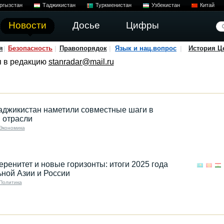
ргызстан
Таджикистан
Туркменистан
Узбекистан
Китай
Новости
Досье
Цифры
я
Безопасность
Правопорядок
Язык и нац.вопрос
История Ц
я в редакцию
stanradar@mail.ru
аджикистан наметили совместные шаги в
 отрасли
Экономика
еренитет и новые горизонты: итоги 2025 года
ной Азии и России
Политика