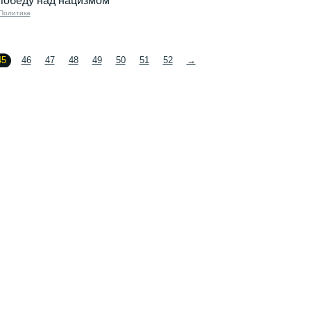
победу над нацизмом
Политика
45
46
47
48
49
50
51
52
→