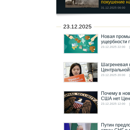
покушение на
31.12.2025 06:00
23.12.2025
Новая промыш
ущербности 
23.12.2025 22:00
Шагреневая к
Центральной
23.12.2025 20:00
Почему в нов
США нет Цен
23.12.2025 12:00
Путин предло