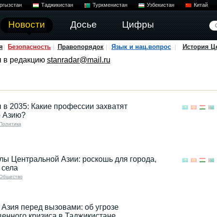
ргызстан
Таджикистан
Туркменистан
Узбекистан
Китай
Новости
Досье
Цифры
я
Безопасность
Правопорядок
Язык и нац.вопрос
История Ц
я в редакцию
stanradar@mail.ru
 в 2035: Какие профессии захватят
 Азию?
Политика
ы Центральной Азии: роскошь для города,
 села
Общество
Азия перед вызовами: об угрозе
енного кризиса в Таджикистане