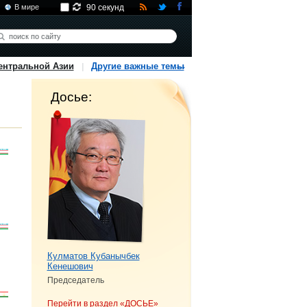
В мире
90 секунд
ентральной Азии
Другие важные темы
Досье:
Кулматов Кубанычбек
Кенешович
Председатель
Перейти в раздел «ДОСЬЕ»