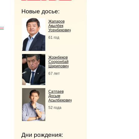
Новые досье:
Жапаров
Акылбек
Усенбекович
61 год
Жээнбеков
Сооронбай
Шарипович
67 лет
Сатпаев
Досым
Асылбекович
52 года
Дни рождения: