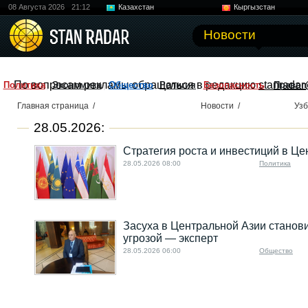
08 Августа 2026
21:12
Казахстан
Кыргызстан
Узбекистан
Китай
Новости
По вопросам рекламы обращаться в редакцию
stanradar
Политика
Экономика
Общество
Религия
Безопасность
Правоп
Главная страница
/
Новости
/
Узб
28.05.2026:
Стратегия роста и инвестиций в Це
28.05.2026 08:00
Политика
Засуха в Центральной Азии станов
угрозой — эксперт
28.05.2026 06:00
Общество