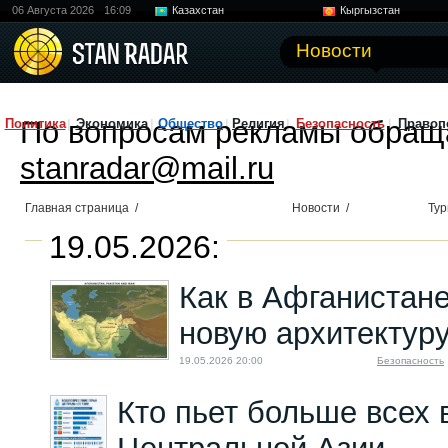
06 Августа 2026
16:09
Казахстан
Кыргызстан
Узбекистан
Китай
Новости
По вопросам рекламы обращ
Политика
Экономика
Общество
Религия
Безопасность
Правоп
stanradar@mail.ru
Главная страница
/
Новости
/
Тур
19.05.2026:
Как в Афганистане
новую архитектуру
19.05.2026 20:00
Безопасность
Кто пьет больше всех 