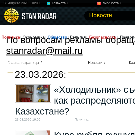
08 Августа 2026
10:09
Казахстан
Кыргызстан
Узбекистан
Китай
Новости
По вопросам рекламы обращ
Политика
Экономика
Общество
Религия
Безопасность
Правоп
stanradar@mail.ru
Главная страница
/
Новости
/
Каз
23.03.2026:
«Холодильник» съ
как распределяютс
Казахстане?
23.03.2026 16:00
Политика