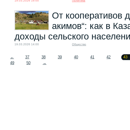
19.03.2026 16:00
Политика
От кооперативов 
акимов“: как в Ка
доходы сельского населен
19.03.2026 14:00
Общество
←
37
38
39
40
41
42
43
49
50
→