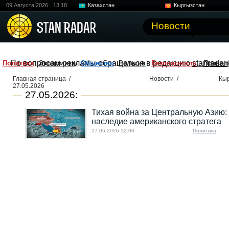
09 Августа 2026
13:18
Казахстан
Кыргызстан
Узбекистан
Китай
Новости
По вопросам рекламы обращаться в редакцию
stanradar
Политика
Экономика
Общество
Религия
Безопасность
Правоп
Главная страница
/
Новости
/
Кы
27.05.2026
27.05.2026:
Тихая война за Центральную Азию: 
наследие американского стратега
27.05.2026 12:00
Политика