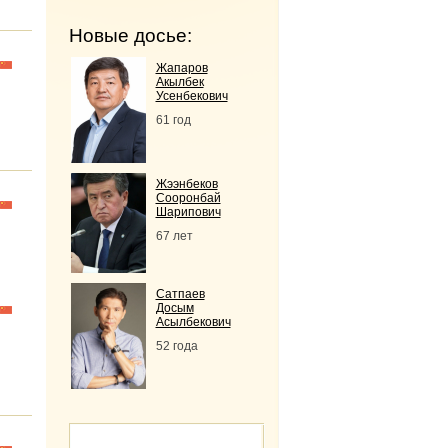
Новые досье:
Жапаров
Акылбек
Усенбекович
61 год
Жээнбеков
Сооронбай
Шарипович
67 лет
Сатпаев
Досым
Асылбекович
52 года