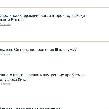
лестинских фракций: Китай второй год обходит
ижнем Востоке
Политика
датель Си поясняет решения III пленума?
Политика
ешнего врага, а решать внутренние проблемы -
ет успеха Китая
Политика