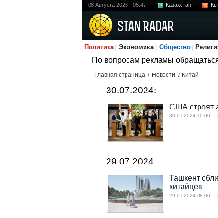
08 Августа 2026
05:47
Казахстан
Кы
Политика
Экономика
Общество
Религи
По вопросам рекламы обращатьс
Главная страница
/
Новости
/
Китай
30.07.2024:
США строят 
30.07.2024 10:00
29.07.2024
Ташкент сбли
китайцев
29.07.2024 08:00