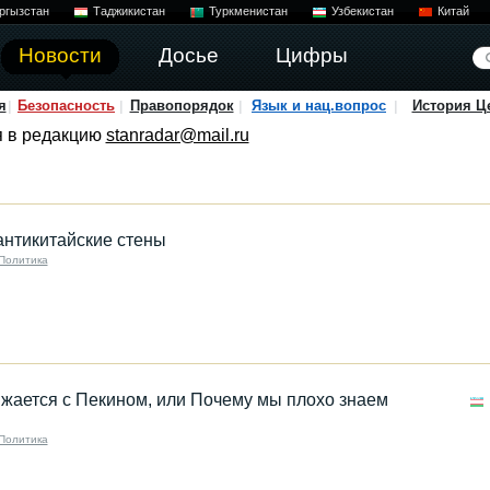
ргызстан
Таджикистан
Туркменистан
Узбекистан
Китай
Новости
Досье
Цифры
я
Безопасность
Правопорядок
Язык и нац.вопрос
История Ц
я в редакцию
stanradar@mail.ru
антикитайские стены
Политика
жается с Пекином, или Почему мы плохо знаем
Политика