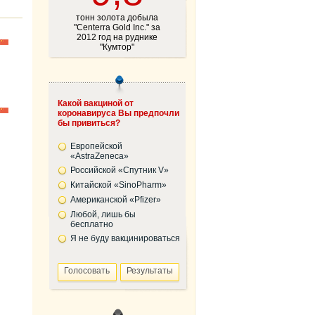
тонн золота добыла
"Centerra Gold Inc." за
2012 год на руднике
"Кумтор"
Какой вакциной от
коронавируса Вы предпочли
бы привиться?
Европейской
«AstraZeneca»
Российской «Спутник V»
Китайской «SinoPharm»
Американской «Pfizer»
Любой, лишь бы
бесплатно
Я не буду вакцинироваться