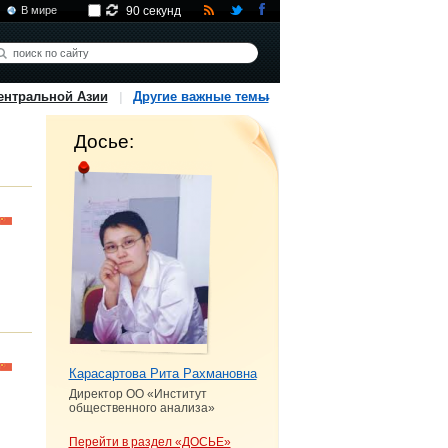
В мире
90 секунд
ентральной Азии
Другие важные темы
Досье:
Карасартова Рита Рахмановна
Директор ОО «Институт
общественного анализа»
Перейти в раздел «ДОСЬЕ»