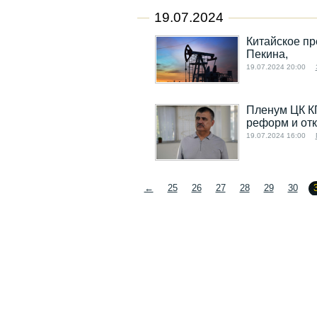
19.07.2024
Китайское пр
Пекина,
19.07.2024 20:00
Пленум ЦК К
реформ и отк
19.07.2024 16:00
←
25
26
27
28
29
30