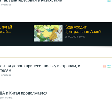
 так заинтересован в Казахстане
Политика
, пугай
Куда уходит
сай...
Центральная Азия?
16.09.2024 10:00
езная дорога принесет пользу и странам, и
телям
Политика
ША и Китая продолжается
Экономика