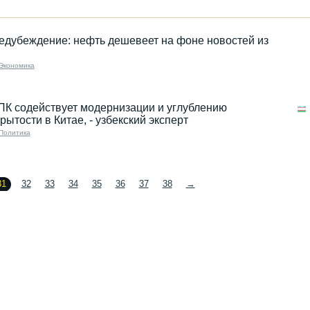
едубеждение: нефть дешевеет на фоне новостей из
Экономика
ПК содействует модернизации и углублению
рытости в Китае, - узбекский эксперт
Политика
31
32
33
34
35
36
37
38
→