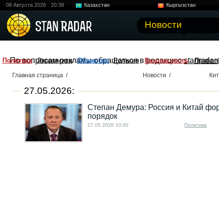
08 Августа 2026
20:38
Казахстан
Кыргызстан
Узбекистан
Китай
Новости
По вопросам рекламы обращаться в редакцию
stanradar
Политика
Экономика
Общество
Религия
Безопасность
Правоп
Главная страница
/
Новости
/
Ки
27.05.2026:
Степан Демура: Россия и Китай ф
порядок
27.05.2026 10:00
Политика