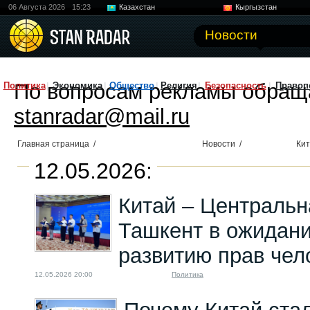
06 Августа 2026
15:23
Казахстан
Кыргызстан
Узбекистан
Китай
Новости
По вопросам рекламы обращ
Политика
Экономика
Общество
Религия
Безопасность
Правоп
stanradar@mail.ru
Главная страница
/
Новости
/
Ки
12.05.2026:
Китай – Центральн
Ташкент в ожидан
развитию прав чел
12.05.2026 20:00
Политика