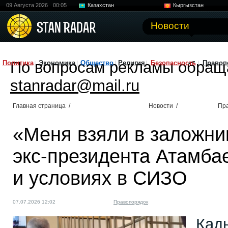
09 Августа 2026
00:05
Казахстан
Кыргызстан
Узбекистан
Китай
Новости
По вопросам рекламы обращ
Политика
Экономика
Общество
Религия
Безопасность
Правоп
stanradar@mail.ru
Главная страница
/
Новости
/
Пр
«Меня взяли в заложни
экс‑президента Атамба
и условиях в СИЗО
07.07.2026 12:02
Правопорядок
Кад