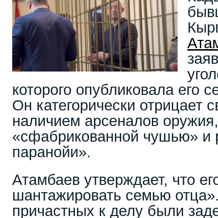
быв
Кыр
Ата
зая
угол
которого опубликовала его с
Он категорически отрицает с
наличием арсеналов оружия,
«сфабрикованной чушью» и р
паранойи».
Атамбаев утверждает, что е
шантажировать семью отца».
причастных к делу были зад