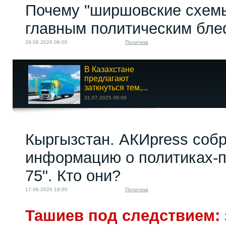
Почему "ширшовские схемы
главным политическим бл
29.06.2026 06:00
Политика
В Казахстане
предлагают
заткнуться тем,...
31.07.2025 08:00
Неплатёжеспособный
Кыргызстан. АКИpress соб
гегемон пытается...
05.10.2022 10:00
информацию о политиках-п
75". Кто они?
17.06.2026 18:00
Политика
Ташиев под следствием: 