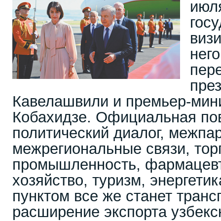
июля
гос
визи
нег
пер
пре
Кавелашвили и премьер-мин
Кобахидзе. Официальная пов
политический диалог, межпа
межрегиональные связи, тор
промышленность, фармацевт
хозяйство, туризм, энергетик
пунктом все же станет транс
расширение экспорта узбекс