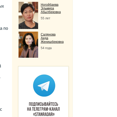
Ногойбаева
ых
Эльмира
Абылбековна
55 лет
а по
Салянова
Аида
Женишбековна
54 года
й
.
с