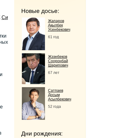
Новые досье:
К
Си
Жапаров
Акылбек
Усенбекович
тки
61 год
жных
Жээнбеков
Сооронбай
Шарипович
67 лет
и
Сатпаев
Досым
Асылбекович
ше
52 года
в
Дни рождения: