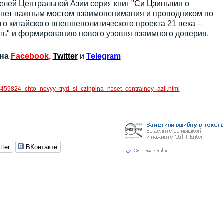
елей Центральной Азии серия книг "
Си Цзиньпин
о
анет важным мостом взаимопонимания и проводником по
о китайского внешнеполитического проекта 21 века –
ть" и формированию нового уровня взаимного доверия.
 на
Facebook
,
Twitter
и
Telegram
c/459824_chto_novyy_tryd_si_czinpina_neset_centralnoy_azii.html
tter
ВКонтакте