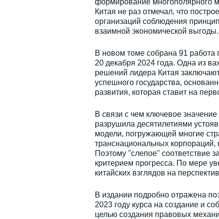
формирование многополярного ми
Китая не раз отмечал, что постр
организаций соблюдения принцип
взаимной экономической выгоды.
В новом томе собрана 91 работа 
20 декабря 2024 года. Одна из в
решений лидера Китая заключаютс
успешного государства, основанн
развития, которая ставит на пер
В связи с чем ключевое значение 
разрушила десятилетиями устояв
модели, погружающей многие стр
транснациональных корпораций, к
Поэтому "слепое" соответствие 
критерием прогресса. По мере у
китайских взглядов на перспекти
В издании подробно отражена п
2023 году курса на создание и с
целью создания правовых механи