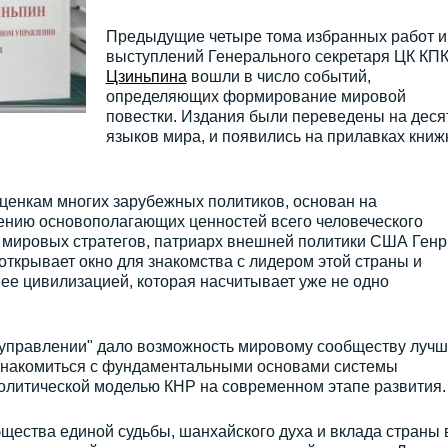
Предыдущие четыре тома избранных работ и
выступлений Генерального секретаря ЦК КП
Цзиньпина
вошли в число событий,
определяющих формирование мировой
повестки. Издания были переведены на деся
языков мира, и появились на прилавках кни
ценкам многих зарубежных политиков, основан на
ению основополагающих ценностей всего человеческого
х мировых стратегов, патриарх внешней политики США Генр
открывает окно для знакомства с лидером этой страны и
 ее цивилизацией, которая насчитывает уже не одно
 управлении" дало возможность мировому сообществу луч
знакомиться с фундаментальными основами системы
политической моделью КНР на современном этапе развития.
щества единой судьбы, шанхайского духа и вклада страны 