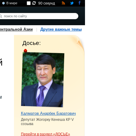
В мире
90 секунд
ентральной Азии
Другие важные темы
Досье:
й
м
Калматов Анарбек Баратович
Депутат Жогорку Кенеша КР V
созыва
Перейти в раздел «ДОСЬЕ»