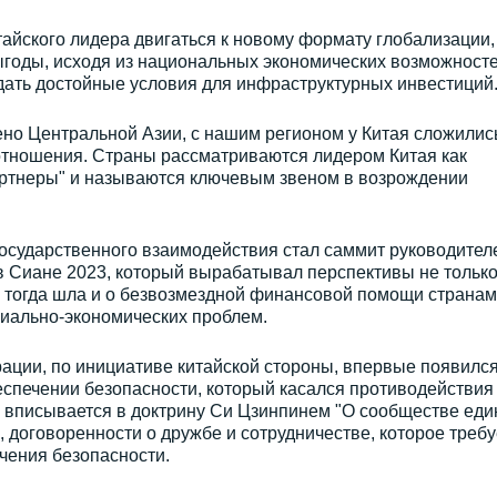
айского лидера двигаться к новому формату глобализации,
ыгоды, исходя из национальных экономических возможност
дать достойные условия для инфраструктурных инвестиций
ено Центральной Азии, с нашим регионом у Китая сложилис
отношения. Страны рассматриваются лидером Китая как
артнеры" и называются ключевым звеном в возрождении
осударственного взаимодействия стал саммит руководител
в Сиане 2023, который вырабатывал перспективы не тольк
ь тогда шла и о безвозмездной финансовой помощи странам
иально-экономических проблем.
ации, по инициативе китайской стороны, впервые появилс
еспечении безопасности, который касался противодействия
 вписывается в доктрину Си Цзинпинем "О сообществе еди
, договоренности о дружбе и сотрудничестве, которое требу
чения безопасности.