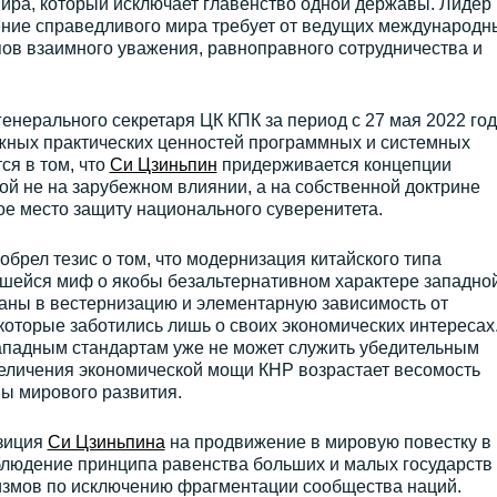
ра, который исключает главенство одной державы. Лидер
оение справедливого мира требует от ведущих международн
ов взаимного уважения, равноправного сотрудничества и
генерального секретаря ЦК КПК за период с 27 мая 2022 год
ажных практических ценностей программных и системных
я в том, что
Си Цзиньпин
придерживается концепции
ой не на зарубежном влиянии, а на собственной доктрине
вое место защиту национального суверенитета.
обрел тезис о том, что модернизация китайского типа
шейся миф о якобы безальтернативном характере западно
аны в вестернизацию и элементарную зависимость от
оторые заботились лишь о своих экономических интересах
западным стандартам уже не может служить убедительным
величения экономической мощи КНР возрастает весомость
вы мирового развития.
озиция
Си Цзиньпина
на продвижение в мировую повестку в
облюдение принципа равенства больших и малых государств 
змов по исключению фрагментации сообщества наций.