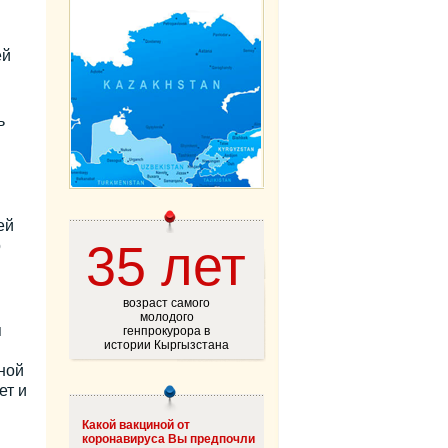
ей
.
ь
ей
35 лет
о
возраст самого
молодого
я
генпрокурора в
истории Кыргызстана
ной
ет и
Какой вакциной от
коронавируса Вы предпочли