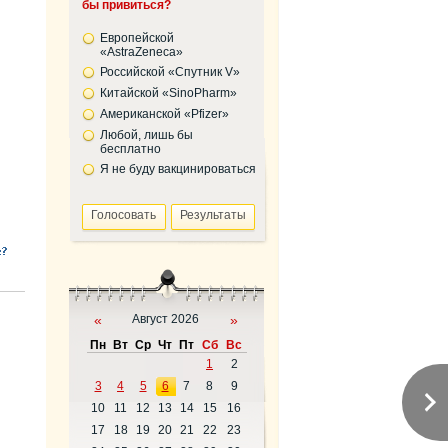
бы привиться?
Европейской
«AstraZeneca»
Российской «Спутник V»
Китайской «SinoPharm»
Американской «Pfizer»
Любой, лишь бы
бесплатно
Я не буду вакцинироваться
«
Август 2026
»
Пн
Вт
Ср
Чт
Пт
Сб
Вс
1
2
3
4
5
6
7
8
9
10
11
12
13
14
15
16
17
18
19
20
21
22
23