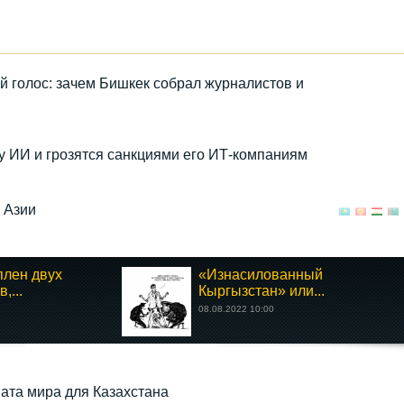
голос: зачем Бишкек собрал журналистов и
 ИИ и грозятся санкциями его ИТ-компаниям
 Азии
плен двух
«Изнасилованный
,...
Кыргызстан» или...
08.08.2022 10:00
ата мира для Казахстана