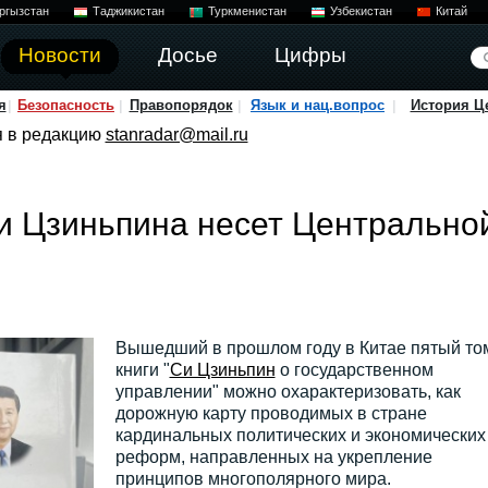
ргызстан
Таджикистан
Туркменистан
Узбекистан
Китай
Новости
Досье
Цифры
я
Безопасность
Правопорядок
Язык и нац.вопрос
История Ц
я в редакцию
stanradar@mail.ru
и Цзиньпина несет Центрально
Вышедший в прошлом году в Китае пятый то
книги "
Си Цзиньпин
о государственном
управлении" можно охарактеризовать, как
дорожную карту проводимых в стране
кардинальных политических и экономических
реформ, направленных на укрепление
принципов многополярного мира.