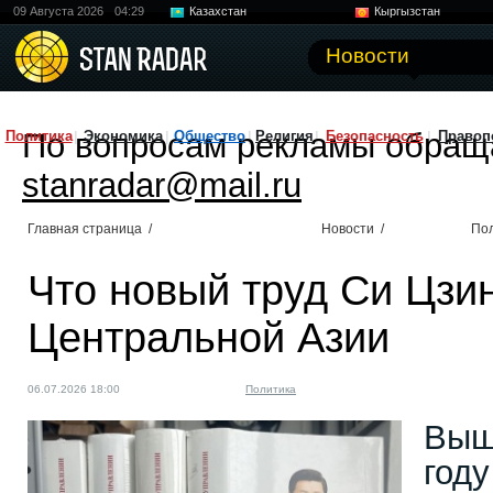
09 Августа 2026
04:29
Казахстан
Кыргызстан
Узбекистан
Китай
Новости
По вопросам рекламы обращ
Политика
Экономика
Общество
Религия
Безопасность
Правоп
stanradar@mail.ru
Главная страница
/
Новости
/
По
Что новый труд Си Цзи
Центральной Азии
06.07.2026 18:00
Политика
Выш
году