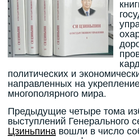
книг
гос
упр
охар
дор
про
кар
политических и экономическ
направленных на укреплени
многополярного мира.
Предыдущие четыре тома из
выступлений Генерального 
Цзиньпина
вошли в число со