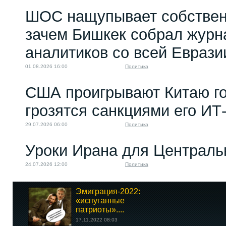
ШОС нащупывает собствен
зачем Бишкек собрал журн
аналитиков со всей Еврази
01.08.2026 16:00
Политика
США проигрывают Китаю го
грозятся санкциями его ИТ
29.07.2026 06:00
Политика
Уроки Ирана для Централь
24.07.2026 12:00
Политика
Эмиграция-2022:
«испуганные
патриоты»....
17.11.2022 08:03