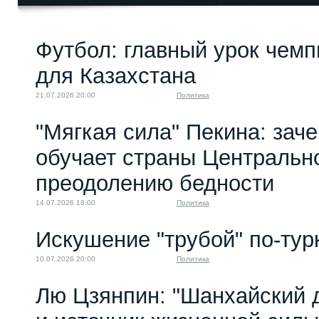
КУДА» заведёт не
Футбол: главный урок чемп
туда. Как...
23.08.2023 10:00
для Казахстана
21.07.2026 20:00
Политика
"Мягкая сила" Пекина: зач
обучает страны Центральн
преодолению бедности
14.07.2026 18:00
Политика
Искушение "трубой" по-тур
10.07.2026 20:00
Политика
Лю Цзянпин: "Шанхайский д