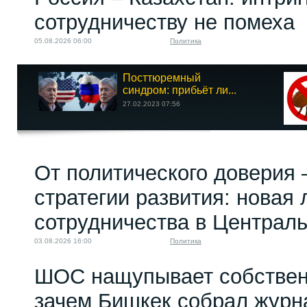
сотрудничеству не помеха
05.08.2026 06:00
Политика
Посттюремный
синдром: прибьёт ли...
27.02.2023 07:56
От политического доверия 
стратегии развития: новая 
сотрудничества в Централ
03.08.2026 16:00
Политика
ШОС нащупывает собствен
зачем Бишкек собрал журн