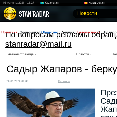
06 Августа 2026
15:27
Казахстан
Кыргызстан
Узбекистан
Китай
Новости
По вопросам рекламы обращ
Политика
Экономика
Общество
Религия
Безопасность
Правоп
stanradar@mail.ru
Главная страница
/
Новости
/
По
Садыр Жапаров - берку
26.05.2026 06:00
Политика
Пре
Сад
Жап