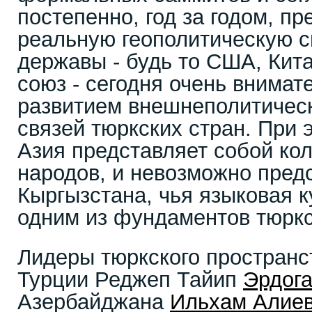
постепенно, год за годом, п
реальную геополитическую с
державы - будь то США, Кит
союз - сегодня очень внимат
развитием внешнеполитическ
связей тюркских стран. При
Азия представляет собой ко
народов, и невозможно предс
Кыргызстана, чья языковая к
одним из фундаментов тюркс
Лидеры тюркского пространст
Турции Реджеп Тайип
Эрдог
Азербайджана
Ильхам Алие