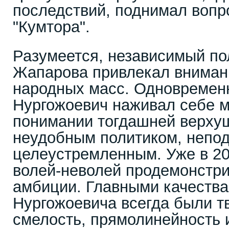
последствий, поднимал вопр
"Кумтора".
Разумеется, независимый по
Жапарова привлекал вниман
народных масс. Одновремен
Нургожоевич наживал себе м
понимании тогдашней верху
неудобным политиком, непо
целеустремленным. Уже в 20
волей-неволей продемонстри
амбиции. Главными качеств
Нургожоевича всегда были т
смелость, прямолинейность 