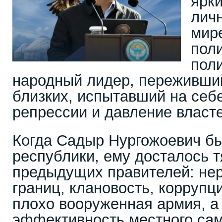
ярк
лич
мир
пол
пол
народный лидер, переживши
близких, испытавший на себ
репрессии и давление власте
Когда Садыр Нургожоевич бы
республики, ему досталось 
предыдущих правителей: не
границ, клановость, коррупц
плохо вооруженная армия, а
эффективность местного са