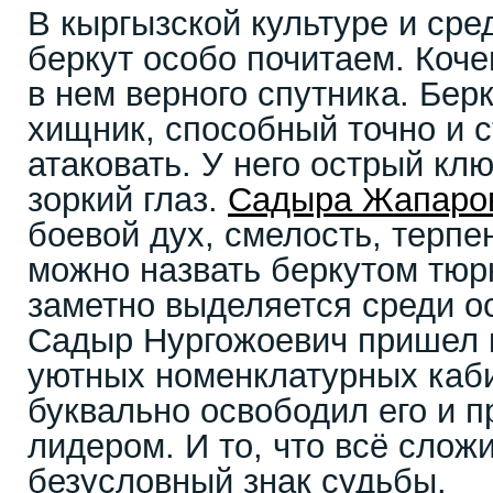
В кыргызской культуре и сре
беркут особо почитаем. Коче
в нем верного спутника. Бер
хищник, способный точно и 
атаковать. У него острый клю
зоркий глаз.
Садыра Жапаро
боевой дух, смелость, терпе
можно назвать беркутом тюр
заметно выделяется среди о
Садыр Нургожоевич пришел к
уютных номенклатурных каби
буквально освободил его и п
лидером. И то, что всё слож
безусловный знак судьбы.