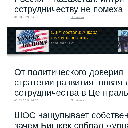
сотрудничеству не помеха
05.08.2026 06:00
Политика
США достали: Анкара
стукнула по столу!...
10.02.2023 19:01
От политического доверия 
стратегии развития: новая 
сотрудничества в Централ
03.08.2026 16:00
Политика
ШОС нащупывает собствен
зачем Бишкек собрал журн