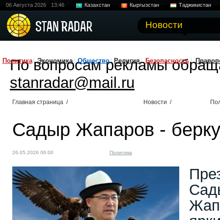
06 Августа 2026
13:46
Казахстан
Кыргызстан
Таджикистан
Новости
По вопросам рекламы обращ
Политика
Экономика
Общество
Религия
Безопасность
Правоп
stanradar@mail.ru
Главная страница
/
Новости
/
По
Садыр Жапаров - берку
26.05.2026 06:00
Политика
Пре
Сад
Жап