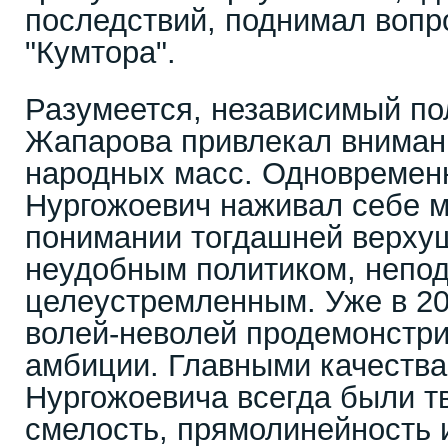
последствий, поднимал вопр
"Кумтора".
Разумеется, независимый по
Жапарова привлекал вниман
народных масс. Одновремен
Нургожоевич наживал себе м
понимании тогдашней верху
неудобным политиком, непо
целеустремленным. Уже в 20
волей-неволей продемонстри
амбиции. Главными качеств
Нургожоевича всегда были т
смелость, прямолинейность 