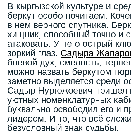
В кыргызской культуре и сре
беркут особо почитаем. Коче
в нем верного спутника. Бер
хищник, способный точно и 
атаковать. У него острый клю
зоркий глаз.
Садыра Жапаро
боевой дух, смелость, терпе
можно назвать беркутом тюр
заметно выделяется среди о
Садыр Нургожоевич пришел к
уютных номенклатурных каби
буквально освободил его и п
лидером. И то, что всё слож
безусловный знак судьбы.