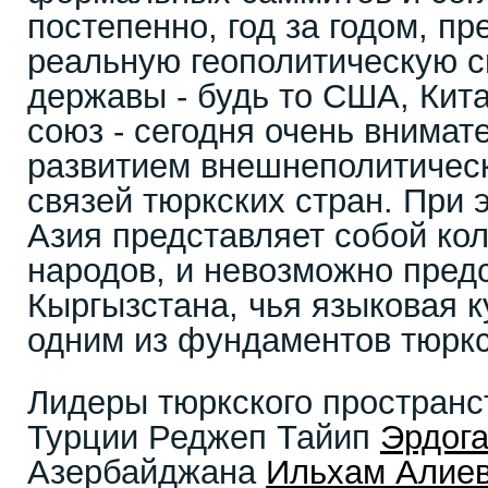
постепенно, год за годом, п
реальную геополитическую с
державы - будь то США, Кит
союз - сегодня очень внимат
развитием внешнеполитическ
связей тюркских стран. При
Азия представляет собой ко
народов, и невозможно предс
Кыргызстана, чья языковая к
одним из фундаментов тюркс
Лидеры тюркского пространст
Турции Реджеп Тайип
Эрдог
Азербайджана
Ильхам Алие