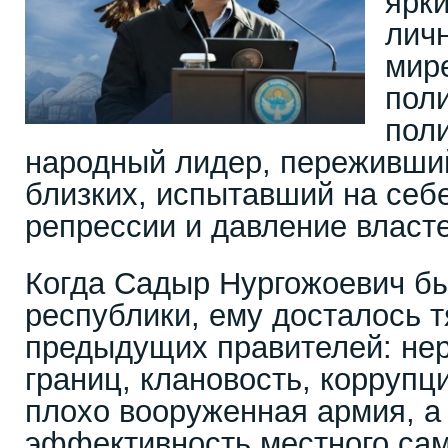
ярк
лич
мир
пол
пол
народный лидер, переживши
близких, испытавший на себ
репрессии и давление власте
Когда Садыр Нургожоевич бы
республики, ему досталось 
предыдущих правителей: не
границ, клановость, коррупц
плохо вооруженная армия, а
эффективность местного са