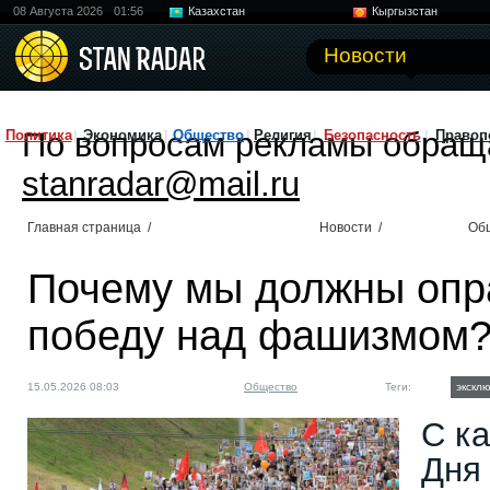
08 Августа 2026
01:56
Казахстан
Кыргызстан
Узбекистан
Китай
Новости
По вопросам рекламы обращ
Политика
Экономика
Общество
Религия
Безопасность
Правоп
stanradar@mail.ru
Главная страница
/
Новости
/
Об
Почему мы должны опр
победу над фашизмом
15.05.2026 08:03
Общество
Теги:
экскл
С к
Дня