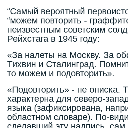
“Самый вероятный первоист
“можем повторить - граффит
неизвестным советским солд
Рейхстага в 1945 году:
«За налеты на Москву. За об
Тихвин и Сталинград. Помнит
то можем и подовторить».
«Подовторить» - не описка.
характерна для северо-запад
языка (зафиксирована, напр
областном словаре). По-види
сделавший эту надпись, сам