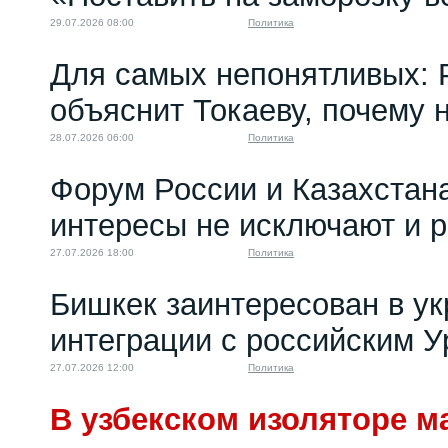
оставляет один на
29.07.2026 08:00
Политика
один с...
31.01.2025 08:00
Для самых непонятливых: 
объяснит Токаеву, почему
28.07.2026 06:00
Политика
Форум России и Казахстан
интересы не исключают и 
27.07.2026 18:00
Политика
Бишкек заинтересован в у
интеграции с российским 
27.07.2026 12:00
Политика
В узбекском изоляторе м