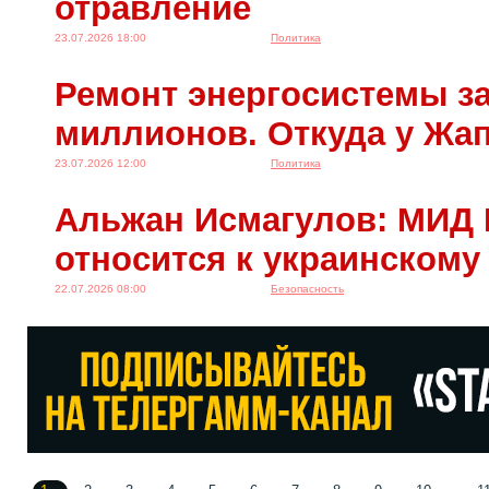
отравление
23.07.2026 18:00
Политика
Ремонт энергосистемы за
миллионов. Откуда у Жа
23.07.2026 12:00
Политика
Альжан Исмагулов: МИД 
относится к украинскому
22.07.2026 08:00
Безопасность