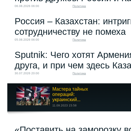
06.08.2026 06:00
Политика
Россия – Казахстан: интри
сотрудничеству не помеха
05.08.2026 06:00
Политика
Sputnik: Чего хотят Армени
друга, и при чем здесь Каз
30.07.2026 20:00
Политика
Мастера тайных
операций:
украинский...
11.09.2023 15:58
«Поставить на заморозку в
«Нас никто не