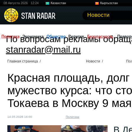
08 Августа 2026
12:24
Казахстан
Кыргызстан
Узбекистан
Китай
Новости
По вопросам рекламы обращ
Политика
Экономика
Общество
Религия
Безопасность
Правоп
stanradar@mail.ru
Главная страница
/
Новости
/
По
Красная площадь, долг
мужество курса: что ст
Токаева в Москву 9 мая
14.05.2026 16:00
Политика
В Д