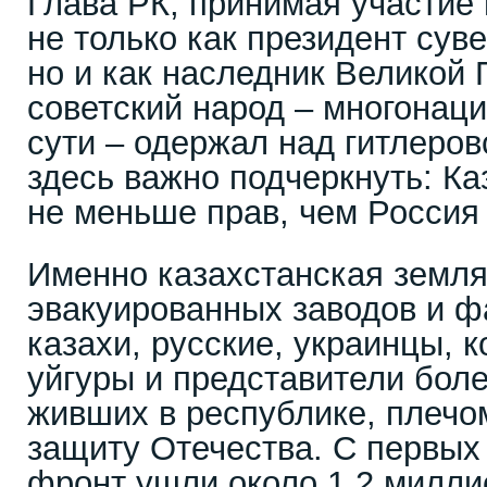
Глава РК, принимая участие 
не только как президент сув
но и как наследник Великой
советский народ – многонац
сути – одержал над гитлеро
здесь важно подчеркнуть: Ка
не меньше прав, чем Россия
Именно казахстанская земля
эвакуированных заводов и ф
казахи, русские, украинцы, 
уйгуры и представители боле
живших в республике, плечом
защиту Отечества. С первых
фронт ушли около 1,2 милли