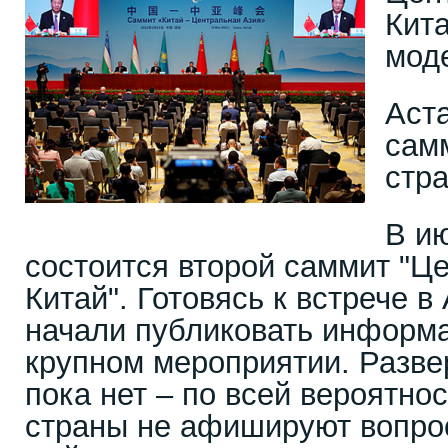
Кита
мод
Аст
сам
стра
В и
состоится второй саммит "Ц
Китай". Готовясь к встрече 
начали публиковать информ
крупном мероприятии. Разв
пока нет – по всей вероятност
страны не афишируют вопро