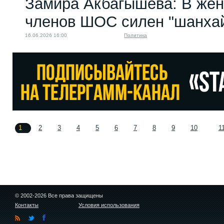
Замира Акбагышева: В жен
членов ШОС силен "шанхай
16.06.2026 16:00
Политика
1
2
3
4
5
6
7
8
9
10
1
© 2002-2026 Все права защищены
Контакты
Условия использования