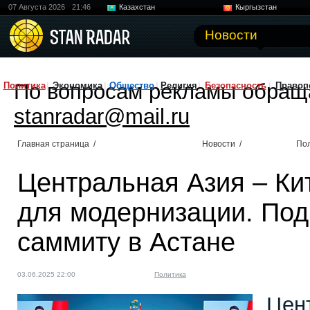
07 Августа 2026
21:46
Казахстан
Кыргызстан
Узбекистан
Китай
Новости
По вопросам рекламы обращ
Политика
Экономика
Общество
Религия
Безопасность
Правоп
stanradar@mail.ru
Главная страница
/
Новости
/
По
Центральная Азия – Ки
для модернизации. Под
саммиту в Астане
03.06.2025 22:00
Политика
Цен