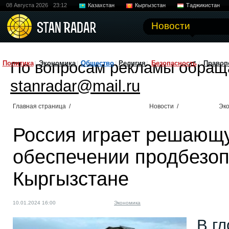
08 Августа 2026
23:12
Казахстан
Кыргызстан
Таджикистан
Новости
По вопросам рекламы обращ
Политика
Экономика
Общество
Религия
Безопасность
Правоп
stanradar@mail.ru
Главная страница
/
Новости
/
Эк
Россия играет решающ
обеспечении продбезоп
Кыргызстане
10.01.2024 16:00
Экономика
В г