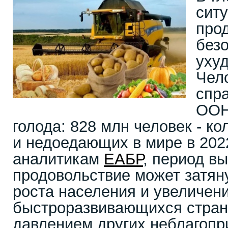
ситу
про
без
уху
Чел
спр
ООН
голода: 828 млн человек - к
и недоедающих в мире в 2022
аналитикам
ЕАБР
, период в
продовольствие может затяну
роста населения и увеличен
быстроразвивающихся страна
давлением других неблагопр