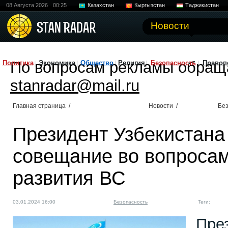
08 Августа 2026
00:25
Казахстан
Кыргызстан
Таджикистан
Новости
По вопросам рекламы обращ
Политика
Экономика
Общество
Религия
Безопасность
Правоп
stanradar@mail.ru
Главная страница
/
Новости
/
Без
Президент Узбекистана
совещание во вопросам
развития ВС
03.01.2024 16:00
Безопасность
Теги:
Пре