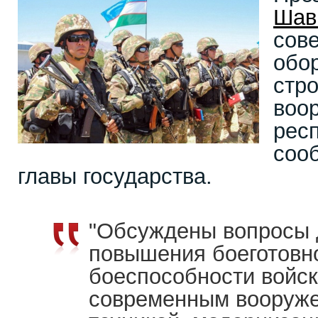
Шав
сов
обо
стро
воо
рес
соо
главы государства.
"Обсуждены вопросы 
повышения боеготовн
боеспособности войск
современным вооруже