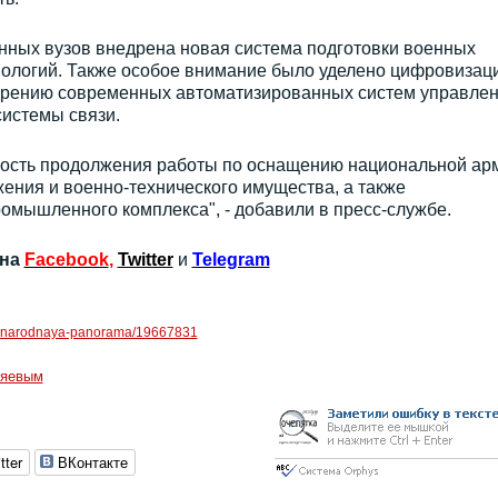
енных вузов внедрена новая система подготовки военных
нологий. Также особое внимание было уделено цифровизац
дрению современных автоматизированных систем управле
истемы связи.
ность продолжения работы по оснащению национальной ар
ния и военно-технического имущества, а также
мышленного комплекса", - добавили в пресс-службе.
 на
Facebook
,
Twitter
и
Telegram
hdunarodnaya-panorama/19667831
ияевым
tter
ВКонтакте