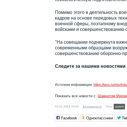
Помимо этого в деятельность во
кадров на основе передовых тех
военной сферы, поэтапному вне
войсками и совершенствованию с
"На совещании подчеркнута важ
современными образцами вооруже
совершенствованию оборонно-про
Следите за нашими новостями
Источник информации:
https://tass.ru/mez
Показать все новости с:
Шавкатом Мирз
03.01.2024 16:00
Безопасность
Теги:
армия
Facebook
Одноклассники
Twi