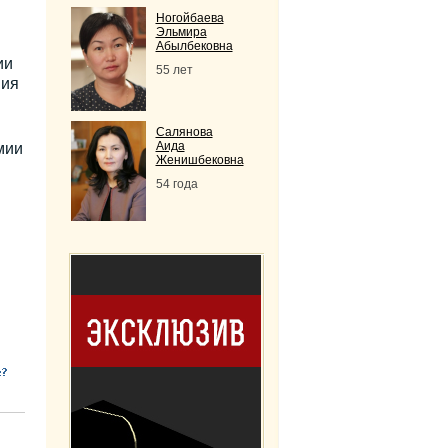
Ногойбаева
Эльмира
Абылбековна
ии
55 лет
ния
Салянова
Аида
мии
Женишбековна
54 года