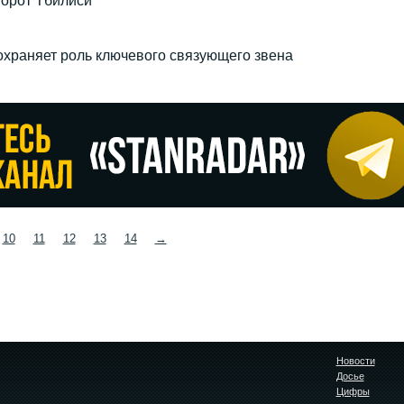
ворот Тбилиси
сохраняет роль ключевого связующего звена
10
11
12
13
14
→
Новости
Досье
Цифры