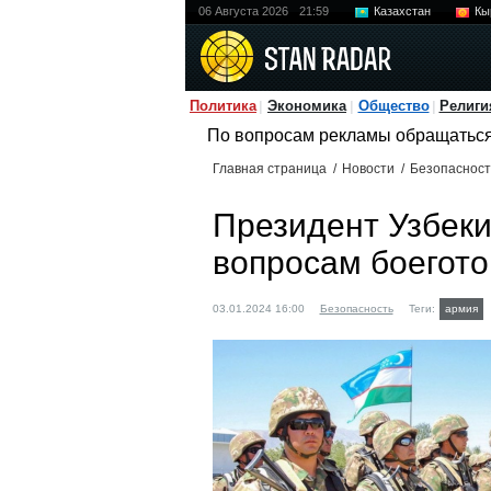
06 Августа 2026
21:59
Казахстан
Кы
Политика
Экономика
Общество
Религи
По вопросам рекламы обращатьс
Главная страница
/
Новости
/
Безопасност
Президент Узбеки
вопросам боегото
03.01.2024 16:00
Безопасность
Теги:
армия