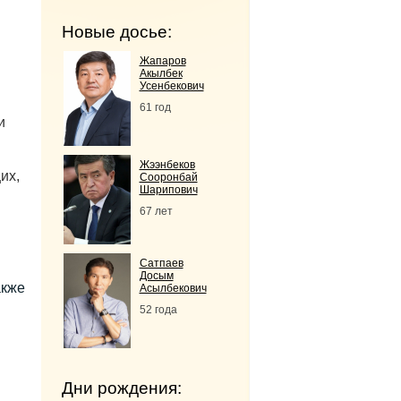
Новые досье:
Жапаров
Акылбек
Усенбекович
61 год
и
Жээнбеков
их,
Сооронбай
Шарипович
67 лет
Сатпаев
Досым
акже
Асылбекович
52 года
Дни рождения: