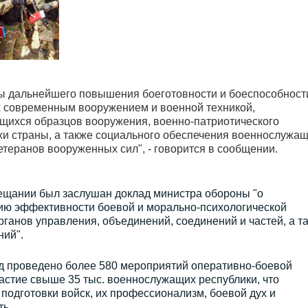
 дальнейшего повышения боеготовности и боеспособност
х современным вооружением и военной техникой,
ихся образцов вооружения, военно-патриотического
и страны, а также социального обеспечения военнослужащ
етеранов вооруженных сил", - говорится в сообщении.
ещании был заслушан доклад министра обороны "о
ию эффективности боевой и морально-психологической
рганов управления, объединений, соединений и частей, а т
ий".
од проведено более 580 мероприятий оперативно-боевой
частие свыше 35 тыс. военнослужащих республики, что
одготовки войск, их профессионализм, боевой дух и
ть.