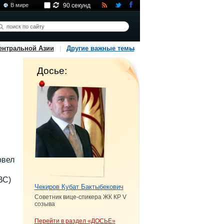
В мире
90 секунд
ентральной Азии
Другие важные темы
Досье:
вел
ВС)
Чекиров Кубат Бактыбекович
Советник вице-спикера ЖК КР V
созыва
Перейти в раздел «ДОСЬЕ»