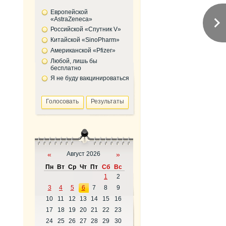
Европейской
«AstraZeneca»
Российской «Спутник V»
Китайской «SinoPharm»
Американской «Pfizer»
Любой, лишь бы
бесплатно
Я не буду вакцинироваться
«
Август 2026
»
Пн
Вт
Ср
Чт
Пт
Сб
Вс
1
2
3
4
5
6
7
8
9
10
11
12
13
14
15
16
17
18
19
20
21
22
23
24
25
26
27
28
29
30