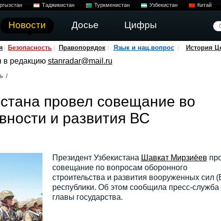
ргызстан
Таджикистан
Туркменистан
Узбекистан
Китай
Новости
Досье
Цифры
я
Безопасность
Правопорядок
Язык и нац.вопрос
История Ц
я в редакцию
stanradar@mail.ru
ь
/
стана провел совещание во
вности и развития ВС
Президент Узбекистана
Шавкат Мирзиёев
про
совещание по вопросам оборонного
строительства и развития вооруженных сил (
республики. Об этом сообщила пресс-служба
главы государства.