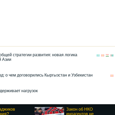
общей стратегии развития: новая логика
й Азии
рд: о чем договорились Кыргызстан и Узбекистан
держивает нагрузок
таджиков
Закон об НКО
ения?
иноагентов не