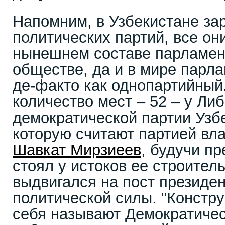
Напомним, в Узбекистане за
политических партий, все он
нынешнем составе парламент
обществе, да и в мире парл
де-факто как однопартийны
количество мест – 52 – у Ли
демократической партии Узб
которую считают партией вла
Шавкат Мирзиеев
, будучи п
стоял у истоков ее строител
выдвигался на пост президен
политической силы. "Констр
себя называют Демократичес