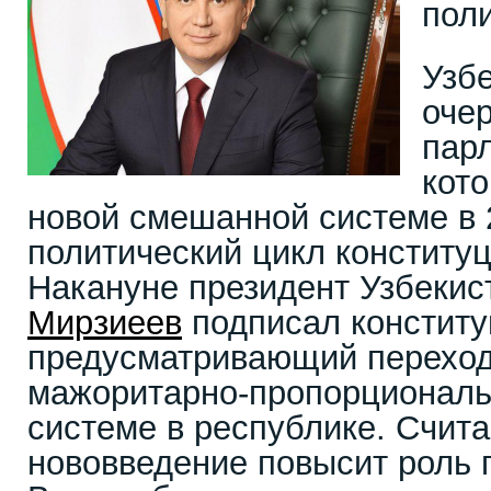
пол
Узбе
оче
пар
кот
новой смешанной системе в 
политический цикл конститу
Накануне президент Узбеки
Мирзиеев
подписал конститу
предусматривающий переход
мажоритарно-пропорциональ
системе в республике. Счита
нововведение повысит роль 