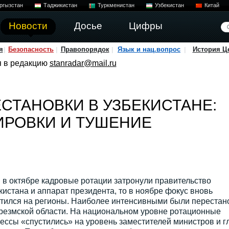
ргызстан
Таджикистан
Туркменистан
Узбекистан
Китай
Новости
Досье
Цифры
я
Безопасность
Правопорядок
Язык и нац.вопрос
История Ц
я в редакцию
stanradar@mail.ru
СТАНОВКИ В УЗБЕКИСТАНЕ:
ИРОВКИ И ТУШЕНИЕ
 в октябре кадровые ротации затронули правительство
кистана и аппарат президента, то в ноябре фокус вновь
тился на регионы. Наиболее интенсивными были перестан
резмской области. На национальном уровне ротационные
ессы «спустились» на уровень заместителей министров и г