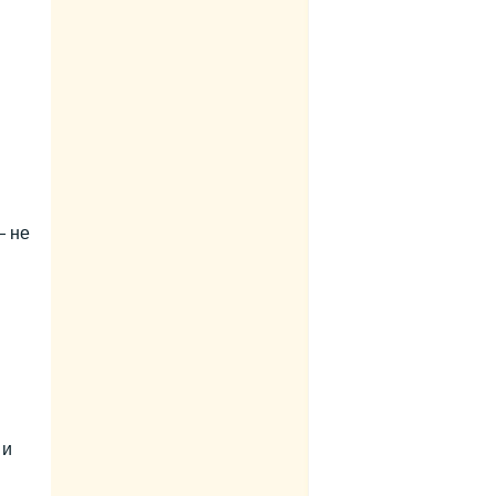
— не
 и