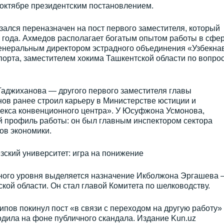
 октябре президентским постановлением.
ался переназначен на пост первого заместителя, который
3 года. Ахмедов располагает богатым опытом работы в сфе
генеральным директором эстрадного объединения «Узбекна
порта, заместителем хокима Ташкентской области по вопро
Таджиханова — другого первого заместителя главы
ов ранее строил карьеру в Министерстве юстиции и
екса конвенционного центра». У Юсуфжона Усмонова,
й профиль работы: он был главным инспектором сектора
ов экономики.
зский университет: игра на понижение
ного уровня выделяется назначение Икболжона Эргашева 
кой области. Он стал главой Комитета по шелководству.
ов покинул пост «в связи с переходом на другую работу»
ходила на фоне публичного скандала. Издание Kun.uz