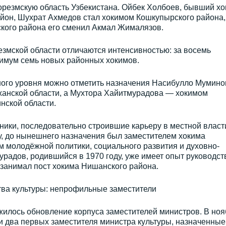
орезмскую область Узбекистана. Ойбек Холбоев, бывший хо
айон, Шухрат Ахмедов стал хокимом Кошкупырского района,
ского района его сменил Акмал Жималязов.
езмской области отличаются интенсивностью: за восемь
имум семь новых районных хокимов.
ного уровня можно отметить назначения Насибулло Мумино
жанской области, а Мухтора Хайитмурадова — хокимом
нской области.
ики, последовательно строившие карьеру в местной власт
у, до нынешнего назначения был заместителем хокима
 молодёжной политики, социального развития и духовно-
урадов, родившийся в 1970 году, уже имеет опыт руководст
 занимал пост хокима Нишанского района.
ва культуры: непрофильные заместители
илось обновление корпуса заместителей министров. В ноя
и два первых заместителя министра культуры, назначенные