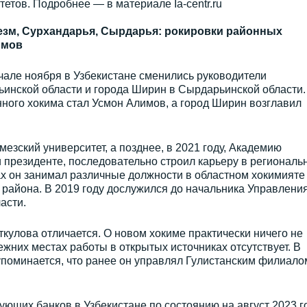
тетов. Подробнее — в материале Ia-centr.ru
езм, Сурхандарья, Сырдарья: рокировки районных
имов
чале ноября в Узбекистане сменились руководители
инской области и города Ширин в Сырдарьинской области.
ого хокима стал Усмон Алимов, а город Ширин возглавил
езский университет, а позднее, в 2021 году, Академию
 президенте, последовательно строил карьеру в региональ
ах он занимал различные должности в областном хокимияте
района. В 2019 году дослужился до начальника Управлени
асти.
улова отличается. О новом хокиме практически ничего не
жних местах работы в открытых источниках отсутствует. В
упоминается, что ранее он управлял Гулистанским филиало
ующих банков в Узбекистане по состоянию на август 2023 г