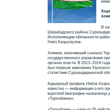
коми
Хор
хок
В на
Шерабадского района Сурхандарь
Исполняющим обязанности районн
Ниёз Хазраткулов.
Алимов, окончивший сначала Терм
государственного управления при
органах власти. В 2013–2019 год
был первым замхокима Узунского 
статистики Сурхандарьинской обл
Карьерный профиль Ниёза Хазратк
известно — информация о его пре
короткой биографии назначенца 
«Туронбанка».
«Туронбанк» — один из 35 действ