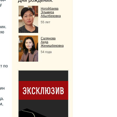
Дни рождения:
у
Ногойбаева
Эльмира
Абылбековна
55 лет
ин.
ую
Салянова
Аида
Женишбековна
54 года
т по
дин
а.
м,