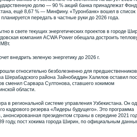
осударственную долю — 90 % акций банка принадлежат Фонд
стана, ещё 8,67 % — Минфину. «Туронбанк» вошел в список
планируется передать в частные руки до 2026 года.
но в свете текущих энергетических проектов в городе Шир
саудовская компания ACWA Power обещала достроить теплов
 МВт.
чет внедрить зеленую энергетику до 2026 г.
рошли относительно безболезненно для предшественников
а Шерабадского района Зайнобиддин Халилов оставил пос
лов сменил Сарвара Султонова, ставшего хокимом
нской области.
ра в региональной системе управления Узбекистана. Он о
ого кадрового резерва «Лидеры будущего». Это программа
, анонсированная президентом страны в середине 2021 год
89 году, пост хокима города Ширин, по официальным данны