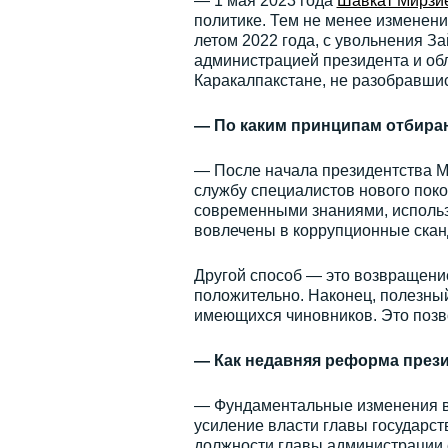
— 1 мая 2023 года
Шавкат Мирзи
политике. Тем не менее изменени
летом 2022 года, с увольнения 
администрацией президента и обл
Каракалпакстане, не разобравшис
— По каким принципам отбира
— После начала президентства М
службу специалистов нового поко
современными знаниями, использ
вовлечены в коррупционные скан
Другой способ — это возвращение
положительно. Наконец, полезный
имеющихся чиновников. Это позв
— Как недавняя реформа през
— Фундаментальные изменения в
усиление власти главы государст
должности главы администрации 