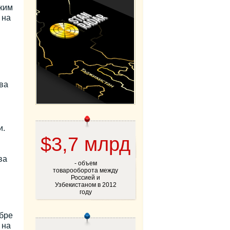
ким
 на
ва
и.
$3,7 млрд
ва
- объем
товарооборота между
Россией и
Узбекистаном в 2012
году
бре
 на