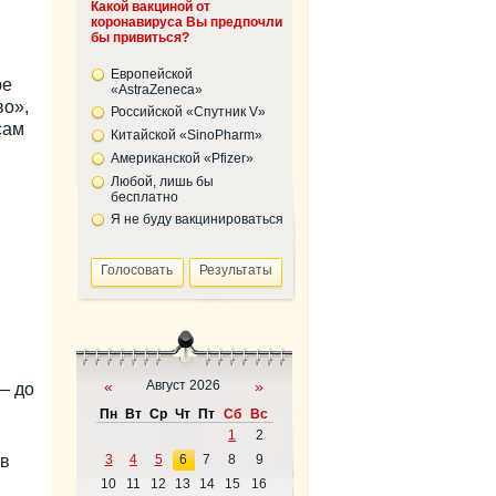
Какой вакциной от
коронавируса Вы предпочли
бы привиться?
Европейской
ре
«AstraZeneca»
во»,
Российской «Спутник V»
сам
Китайской «SinoPharm»
Американской «Pfizer»
Любой, лишь бы
бесплатно
Я не буду вакцинироваться
«
Август 2026
»
— до
Пн
Вт
Ср
Чт
Пт
Сб
Вс
1
2
 в
3
4
5
6
7
8
9
10
11
12
13
14
15
16