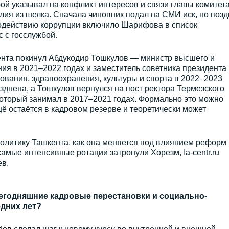
рой указывал на конфликт интересов и связи главы комитета
ия из шелка. Сначала чиновник подал на СМИ иск, но позд
водействию коррупции включило Шарифова в список
 с госслужбой.
нта покинул Абдукодир Тошкулов — министр высшего и
ия в 2021–2022 годах и заместитель советника президента
ования, здравоохранения, культуры и спорта в 2022–2023
азднена, а Тошкулов вернулся на пост ректора Термезского
который занимал в 2017–2021 годах. Формально это можно
щё остаётся в кадровом резерве и теоретически может
политику Ташкента, как она меняется под влиянием реформ
амые интенсивные ротации затронули Хорезм, Ia-centr.ru
ев.
егодняшние кадровые перестановки и социально-
дних лет?