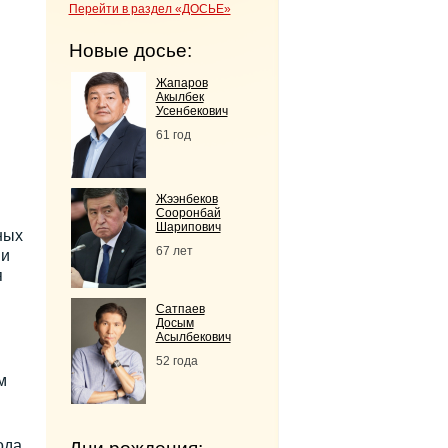
Перейти в раздел «ДОСЬЕ»
Новые досье:
Жапаров
Акылбек
Усенбекович
61 год
Жээнбеков
Сооронбай
Шарипович
ных
67 лет
 и
я
Сатпаев
Досым
Асылбекович
52 года
м
ода