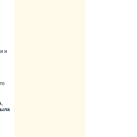
и и
то
,
была