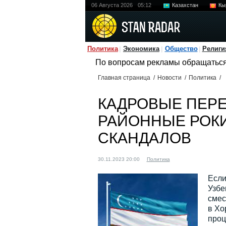
06 Августа 2026
05:12
Казахстан
Кы
Политика
Экономика
Общество
Религи
По вопросам рекламы обращатьс
Главная страница
/
Новости
/
Политика
/
КАДРОВЫЕ ПЕРЕ
РАЙОННЫЕ РОК
СКАНДАЛОВ
30.11.2023 20:00
Политика
Если
Узбе
смес
в Хо
проц