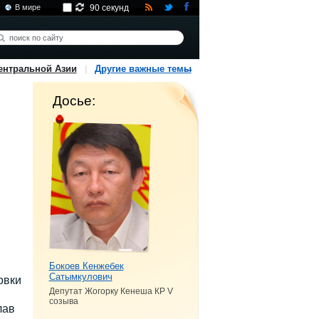
В мире
90 секунд
ентральной Азии
Другие важные темы
Досье:
Бокоев Кенжебек
Сатымкулович
овки
Депутат Жогорку Кенеша КР V
созыва
лав