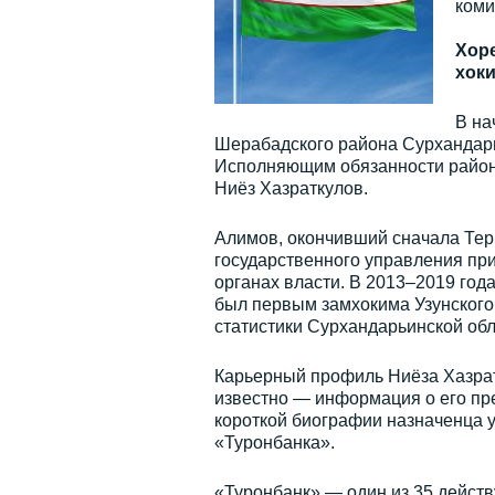
коми
Хор
хок
В на
Шерабадского района Сурхандарь
Исполняющим обязанности районн
Ниёз Хазраткулов.
Алимов, окончивший сначала Терм
государственного управления при
органах власти. В 2013–2019 год
был первым замхокима Узунского 
статистики Сурхандарьинской обл
Карьерный профиль Ниёза Хазратк
известно — информация о его пре
короткой биографии назначенца 
«Туронбанка».
«Туронбанк» — один из 35 действ