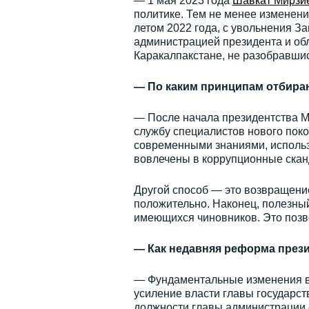
— 1 мая 2023 года
Шавкат Мирзи
политике. Тем не менее изменени
летом 2022 года, с увольнения 
администрацией президента и обл
Каракалпакстане, не разобравшис
— По каким принципам отбира
— После начала президентства М
службу специалистов нового поко
современными знаниями, использ
вовлечены в коррупционные скан
Другой способ — это возвращение
положительно. Наконец, полезный
имеющихся чиновников. Это позв
— Как недавняя реформа през
— Фундаментальные изменения в
усиление власти главы государст
должности главы администрации 