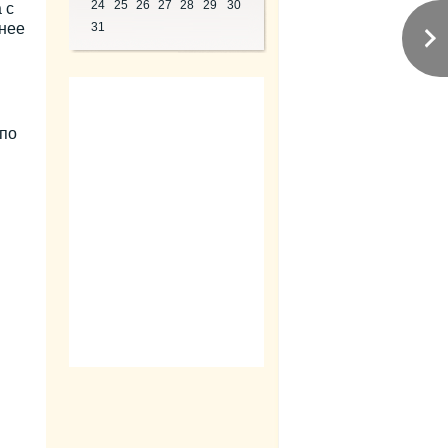
24
25
26
27
28
29
30
 с
нее
31
 по