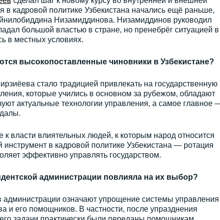
ёев
сделал шаг к новому курсу во внутренней и внешней
я в кадровой политике Узбекистана начались ещё раньше,
Зайнилобиддина Низамиддинова. Низамиддинов руководил
адал большой властью в стране, но пренебрёг ситуацией в
ь в местных условиях.
ются высокопоставленные чиновники в Узбекистане?
ирзиёева стало традицией привлекать на государственную
ления, которые учились в основном за рубежом, обладают
уют актуальные технологии управления, а самое главное 
далы.
 к власти влиятельных людей, к которым народ относится
 инструмент в кадровой политике Узбекистана — ротация
оляет эффективно управлять государством.
идентской администрации повлияла на их выбор?
 администрации означают упрощение системы управления
ва и его помощников. В частности, после упразднения
его задачи практически были переданы помощникам