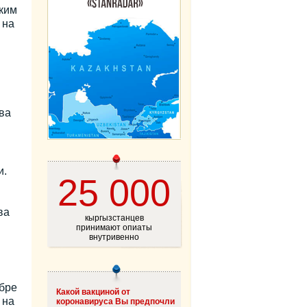
ким
 на
ва
и.
25 000
ва
кыргызстанцев
принимают опиаты
внутривенно
бре
Какой вакциной от
 на
коронавируса Вы предпочли