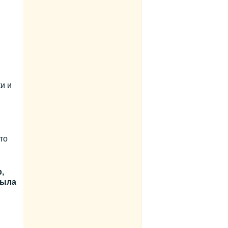
и и
то
,
была