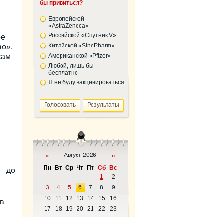
бы привиться?
Европейской
«AstraZeneca»
Российской «Спутник V»
ре
Китайской «SinoPharm»
во»,
сам
Американской «Pfizer»
Любой, лишь бы
бесплатно
Я не буду вакцинироваться
«
Август 2026
»
Пн
Вт
Ср
Чт
Пт
Сб
Вс
— до
1
2
3
4
5
6
7
8
9
10
11
12
13
14
15
16
 в
17
18
19
20
21
22
23