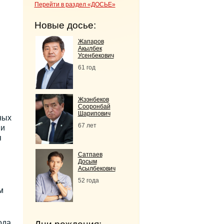
Перейти в раздел «ДОСЬЕ»
Новые досье:
Жапаров
Акылбек
Усенбекович
61 год
Жээнбеков
Сооронбай
Шарипович
ных
67 лет
 и
я
Сатпаев
Досым
Асылбекович
52 года
м
ода