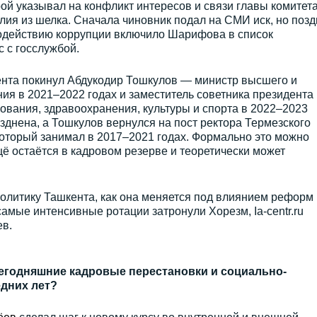
рой указывал на конфликт интересов и связи главы комитета
ия из шелка. Сначала чиновник подал на СМИ иск, но позд
водействию коррупции включило Шарифова в список
 с госслужбой.
нта покинул Абдукодир Тошкулов — министр высшего и
ия в 2021–2022 годах и заместитель советника президента
ования, здравоохранения, культуры и спорта в 2022–2023
азднена, а Тошкулов вернулся на пост ректора Термезского
который занимал в 2017–2021 годах. Формально это можно
щё остаётся в кадровом резерве и теоретически может
политику Ташкента, как она меняется под влиянием реформ
амые интенсивные ротации затронули Хорезм, Ia-centr.ru
ев.
егодняшние кадровые перестановки и социально-
дних лет?