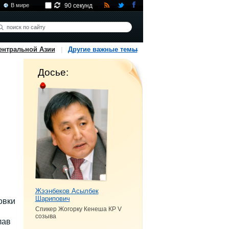
В мире
90 секунд
ентральной Азии
Другие важные темы
Досье:
Жээнбеков Асылбек
Шарипович
овки
Спикер Жогорку Кенеша КР V
созыва
лав