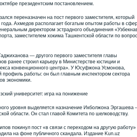
 октябре президентским постановлением.
ался переназначен на пост первого заместителя, который
3 года. Ахмедов располагает богатым опытом работы в сфе
генеральным директором эстрадного объединения «Узбекна
порта, заместителем хокима Ташкентской области по вопро
Таджиханова — другого первого заместителя главы
ов ранее строил карьеру в Министерстве юстиции и
екса конвенционного центра». У Юсуфжона Усмонова,
й профиль работы: он был главным инспектором сектора
ов экономики.
зский университет: игра на понижение
ного уровня выделяется назначение Икболжона Эргашева 
кой области. Он стал главой Комитета по шелководству.
ов покинул пост «в связи с переходом на другую работу»
ходила на фоне публичного скандала. Издание Kun.uz