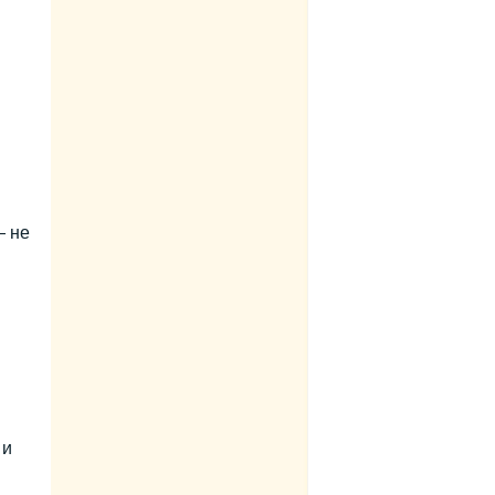
— не
 и