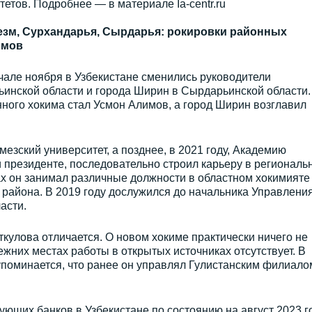
тетов. Подробнее — в материале Ia-centr.ru
езм, Сурхандарья, Сырдарья: рокировки районных
имов
чале ноября в Узбекистане сменились руководители
инской области и города Ширин в Сырдарьинской области.
ого хокима стал Усмон Алимов, а город Ширин возглавил
езский университет, а позднее, в 2021 году, Академию
 президенте, последовательно строил карьеру в региональ
ах он занимал различные должности в областном хокимияте
района. В 2019 году дослужился до начальника Управлени
асти.
улова отличается. О новом хокиме практически ничего не
жних местах работы в открытых источниках отсутствует. В
упоминается, что ранее он управлял Гулистанским филиало
ующих банков в Узбекистане по состоянию на август 2023 г