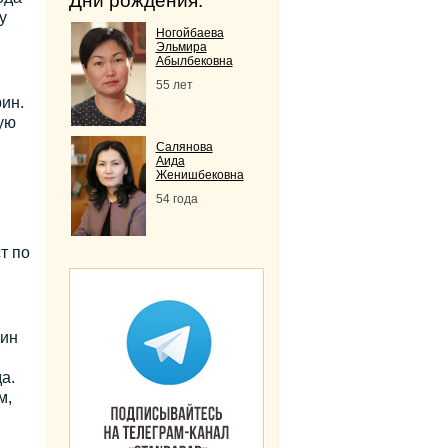
Дни рождения:
у
Ногойбаева
Эльмира
Абылбековна
55 лет
ин.
ую
Салянова
Аида
Женишбековна
54 года
т по
дин
а.
м,