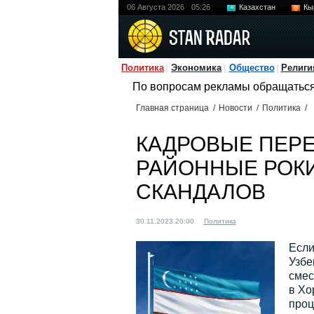
06 Августа 2026
05:26
Казахстан
Кы
Политика
Экономика
Общество
Религи
По вопросам рекламы обращатьс
Главная страница
/
Новости
/
Политика
/
КАДРОВЫЕ ПЕРЕ
РАЙОННЫЕ РОК
СКАНДАЛОВ
30.11.2023 20:00
Политика
Если
Узбе
смес
в Хо
проц