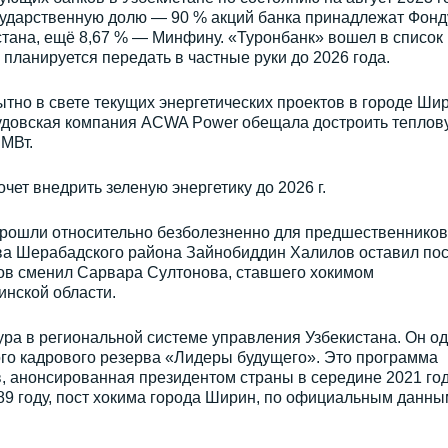
осударственную долю — 90 % акций банка принадлежат Фонд
стана, ещё 8,67 % — Минфину. «Туронбанк» вошел в список
планируется передать в частные руки до 2026 года.
но в свете текущих энергетических проектов в городе Шир
саудовская компания ACWA Power обещала достроить теплов
 МВт.
чет внедрить зеленую энергетику до 2026 г.
рошли относительно безболезненно для предшественников
а Шерабадского района Зайнобиддин Халилов оставил пос
лов сменил Сарвара Султонова, ставшего хокимом
нской области.
ра в региональной системе управления Узбекистана. Он о
ого кадрового резерва «Лидеры будущего». Это программа
, анонсированная президентом страны в середине 2021 год
89 году, пост хокима города Ширин, по официальным данны