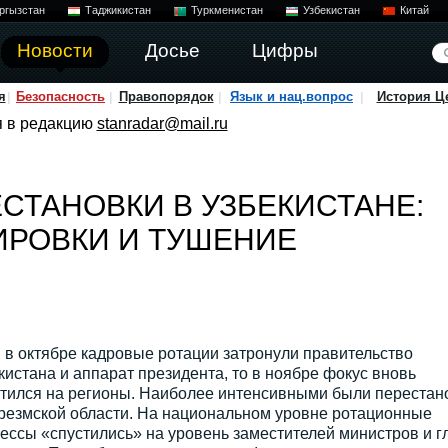
ргызстан
Таджикистан
Туркменистан
Узбекистан
Китай
Новости
Досье
Цифры
я
Безопасность
Правопорядок
Язык и нац.вопрос
История Ц
я в редакцию
stanradar@mail.ru
СТАНОВКИ В УЗБЕКИСТАНЕ:
ИРОВКИ И ТУШЕНИЕ
 в октябре кадровые ротации затронули правительство
кистана и аппарат президента, то в ноябре фокус вновь
тился на регионы. Наиболее интенсивными были перестан
резмской области. На национальном уровне ротационные
ессы «спустились» на уровень заместителей министров и г