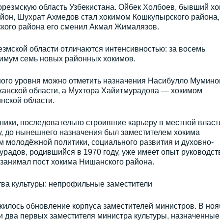
орезмскую область Узбекистана. Ойбек Холбоев, бывший хо
айон, Шухрат Ахмедов стал хокимом Кошкупырского района,
ского района его сменил Акмал Жималязов.
езмской области отличаются интенсивностью: за восемь
имум семь новых районных хокимов.
ного уровня можно отметить назначения Насибулло Мумино
жанской области, а Мухтора Хайитмурадова — хокимом
нской области.
ики, последовательно строившие карьеру в местной власт
у, до нынешнего назначения был заместителем хокима
 молодёжной политики, социального развития и духовно-
урадов, родившийся в 1970 году, уже имеет опыт руководст
 занимал пост хокима Нишанского района.
ва культуры: непрофильные заместители
илось обновление корпуса заместителей министров. В ноя
и два первых заместителя министра культуры, назначенные