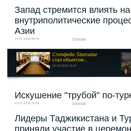
Запад стремится влиять на
внутриполитические проце
Азии
13.07.2026 08:00
Политика
Стопфейк: Stanradar
стал объектом...
24.04.2025 16:07
Искушение "трубой" по-тур
10.07.2026 20:00
Политика
Лидеры Таджикистана и Ту
приняли участие в церемо