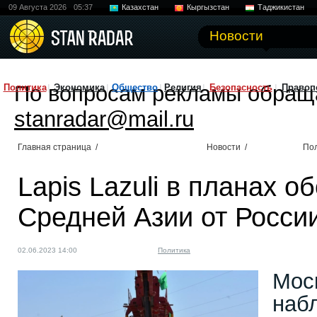
09 Августа 2026
05:37
Казахстан
Кыргызстан
Таджикистан
Новости
По вопросам рекламы обращ
Политика
Экономика
Общество
Религия
Безопасность
Правоп
stanradar@mail.ru
Главная страница
/
Новости
/
По
Lapis Lazuli в планах 
Средней Азии от Росси
02.06.2023 14:00
Политика
Мос
наб