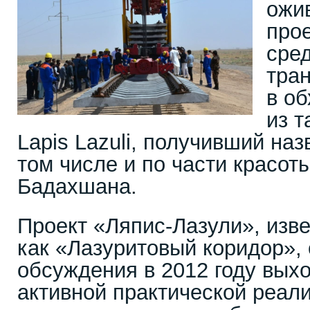
ожи
про
сре
тра
в о
из т
Lapis Lazuli, получивший наз
том числе и по части красоты
Бадахшана.
Проект «Ляпис-Лазули», изве
как «Лазуритовый коридор», 
обсуждения в 2012 году вых
активной практической реал