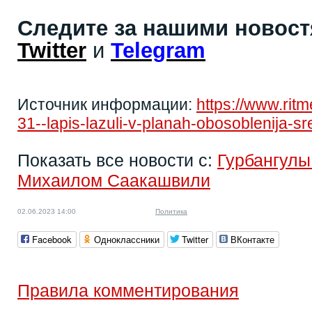
Следите за нашими новос
Twitter
и
Telegram
Источник информации:
https://www.rit
31--lapis-lazuli-v-planah-obosoblenija-sr
Показать все новости с:
Гурбангул
Михаилом Саакашвили
02.06.2023 14:00
Политика
Facebook
Одноклассники
Twitter
ВКонтакте
Правила комментирования