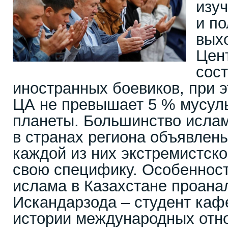
изу
и по
вых
Цен
сос
иностранных боевиков, при 
ЦА не превышает 5 % мусул
планеты. Большинство ислам
в странах региона объявлены
каждой из них экстремистск
свою специфику. Особенност
ислама в Казахстане проана
Искандарзода – студент каф
истории международных отн