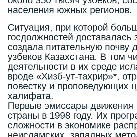
около 350 тысяч узбеков, с
населения южных регионов.
Ситуация, при которой боль
госдолжностей доставалась 
создала питательную почву 
узбеков Казахстана. В том ч
деятельности в их среде исл
вроде «Хизб-ут-тахрир»*, о
повестку и проповедующих ц
халифата.
Первые эмиссары движения 
страны в 1998 году. Их прог
сложности в экономике расп
неисламских, западных мето