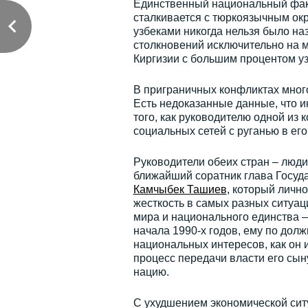
Единственный национальный факт
сталкивается с тюркоязычным ок
узбеками никогда нельзя было на
столкновений исключительно на 
Киргизии с большим процентом уз
В приграничных конфликтах много
Есть недоказанные данные, что 
того, как руководителю одной из
социальных сетей с руганью в его
Руководители обеих стран – люди
ближайший соратник глава Госуда
Камчыбек Ташиев
, который личн
жесткость в самых разных ситуац
мира и национального единства 
начала 1990-х годов, ему по дол
национальных интересов, как он 
процесс передачи власти его сын
нацию.
С ухудшением экономической сит