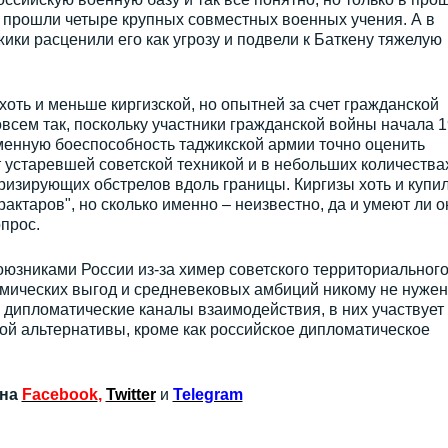
 прошли четыре крупных совместных военных учения. А в
джики расценили его как угрозу и подвели к Баткену тяжелую
хоть и меньше киргизской, но опытней за счет гражданской
овсем так, поскольку участники гражданской войны начала 1
еменную боеспособность таджикской армии точно оценить
 устаревшей советской техникой и в небольших количествах
оризирующих обстрелов вдоль границы. Киргизы хоть и купи
актаров", но сколько именно – неизвестно, да и умеют ли о
прос.
юзниками России из-за химер советского территориальног
мических выгод и средневековых амбиций никому не нужен
дипломатические каналы взаимодействия, в них участвует
гой альтернативы, кроме как российское дипломатическое
 на
Facebook
,
Twitter
и
Telegram