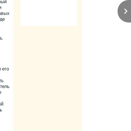
рый
и
авых
де
а.
 его
ть
тель
е
ый
ь