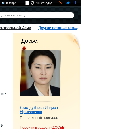
В мире
90 секунд
ентральной Азии
Другие важные темы
Досье:
уже
Джолдубаева Индира
Ырысбаевна
Генеральный прокурор
 и
Перейти в раздел «ДОСЬЕ»