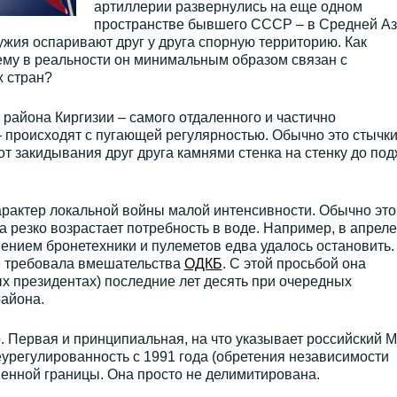
артиллерии развернулись на еще одном
пространстве бывшего СССР – в Средней Аз
ужия оспаривают друг у друга спорную территорию. Как
ему в реальности он минимальным образом связан с
 стран?
 района Киргизии – самого отдаленного и частично
 происходят с пугающей регулярностью. Обычно это стычк
от закидывания друг друга камнями стенка на стенку до под
арактер локальной войны малой интенсивности. Обычно это
а резко возрастает потребность в воде. Например, в апреле
нением бронетехники и пулеметов едва удалось остановить.
е требовала вмешательства
ОДКБ
. С этой просьбой она
х президентах) последние лет десять при очередных
района.
. Первая и принципиальная, на что указывает российский 
урегулированность с 1991 года (обретения независимости
енной границы. Она просто не делимитирована.