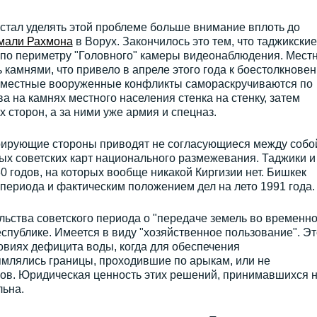
стал уделять этой проблеме больше внимание вплоть до
мали Рахмона
в Ворух. Закончилось это тем, что таджикские
 по периметру "Головного" камеры видеонаблюдения. Мест
 камнями, что привело в апреле этого года к боестолкнове
е местные вооруженные конфликты самораскручиваются по
ва на камнях местного населения стенка на стенку, затем
 сторон, а за ними уже армия и спецназ.
курирующие стороны приводят не согласующиеся между собо
ых советских карт национального размежевания. Таджики и
0 годов, на которых вообще никакой Киргизии нет. Бишкек
периода и фактическим положением дел на лето 1991 года.
льства советского периода о "передаче земель во временн
еспублике. Имеется в виду "хозяйственное пользование". Эт
овиях дефицита воды, когда для обеспечения
ямлялись границы, проходившие по арыкам, или не
зов. Юридическая ценность этих решений, принимавшихся 
льна.