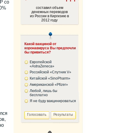
Р со
90%
составил объем
денежных переводов
из России в Киргизию в
2012 году
Какой вакциной от
коронавируса Вы предпочли
бы привиться?
Европейской
«AstraZeneca»
Российской «Спутник V»
Китайской «SinoPharm»
Американской «Pfizer»
Любой, лишь бы
бесплатно
Я не буду вакцинироваться
ался
ов,
но