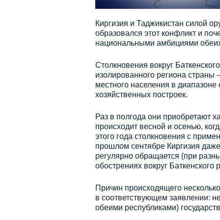
Киргизия и Таджикистан силой ор
образовался этот конфликт и поч
национальными амбициями обеих
Столкновения вокруг Баткенского
изолированного региона страны –
местного населения в диапазоне 
хозяйственных построек.
Раз в полгода они приобретают х
происходит весной и осенью, когд
этого года столкновения с приме
прошлом сентябре Киргизия даж
регулярно обращается (при разны
обострениях вокруг Баткенского 
Причин происходящего несколько
в соответствующем заявлении: не
обеими республиками) государств