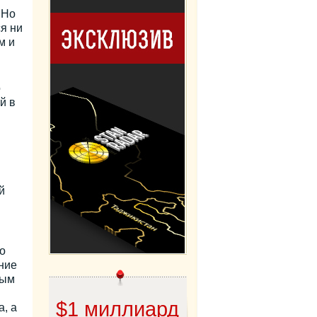
 Но
я ни
м и
о
й в
й
о
ние
ным
$1 миллиард
, а