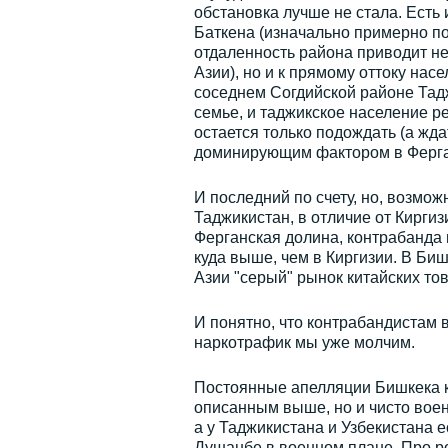
обстановка лучше не стала. Есть
Баткена (изначально примерно по
отдаленность района приводит н
Азии), но и к прямому оттоку нас
соседнем Согдийской районе Тадж
семье, и таджикское население р
остается только подождать (а ждат
доминирующим фактором в Ферган
И последний по счету, но, возмож
Таджикистан, в отличие от Киргиз
Ферганская долина, контрабанда 
куда выше, чем в Киргизии. В Б
Азии "серый" рынок китайских т
И понятно, что контрабандистам 
наркотрафик мы уже молчим.
Постоянные апелляции Бишкека 
описанным выше, но и чисто вое
а у Таджикистана и Узбекистана 
Душанбе в военном плане. Про ро