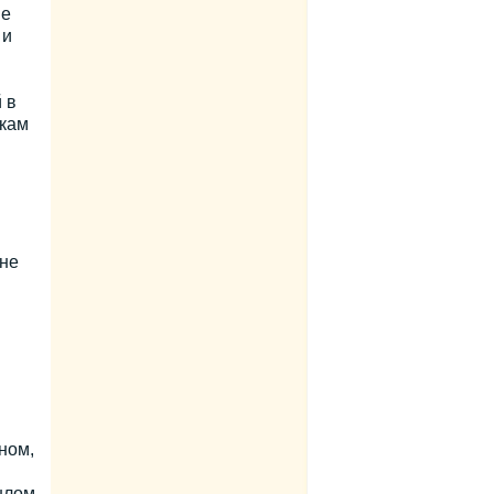
ие
 и
 в
икам
ане
ном,
шлом