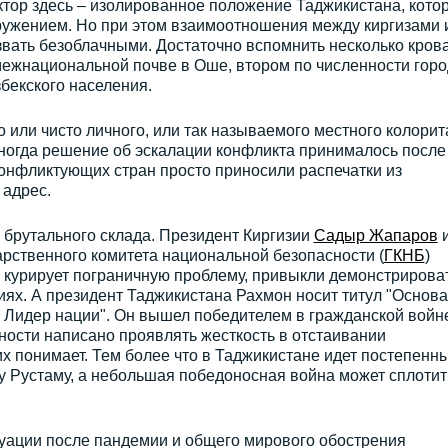
ор здесь – изолированное положение Таджикистана, кото
ружением. Но при этом взаимоотношения между киргизами 
звать безоблачными. Достаточно вспомнить несколько кров
межнациональной почве в Оше, втором по численности горо
бекского населения.
 или чисто личного, или так называемого местного колорит
иногда решение об эскалации конфликта принималось после
 конфликтующих стран просто приносили распечатки из
 адрес.
 брутального склада. Президент Киргизии
Садыр Жапаров
и
рственного комитета национальной безопасности (
ГКНБ
)
о курирует пограничную проблему, привыкли демонстрирова
иях. А президент Таджикистана Рахмон носит титул "Основа
– Лидер нации". Он вышел победителем в гражданской войн
жности написано проявлять жесткость в отстаивании
их понимает. Тем более что в Таджикистане идет постепенн
у Рустаму, а небольшая победоносная война может сплотит
уации после пандемии и общего мирового обострения