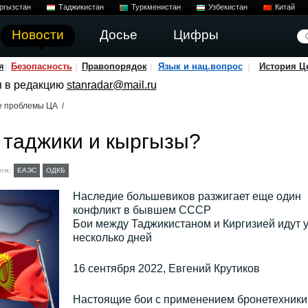
ргызстан
Таджикистан
Туркменистан
Узбекистан
Китай
Новости
Досье
Цифры
я
Безопасность
Правопорядок
Язык и нац.вопрос
История Ц
я в редакцию
stanradar@mail.ru
е проблемы ЦА
/
 таджики и кыргызы?
еги:
ЕАЭС
ОДКБ
Наследие большевиков разжигает еще один
конфликт в бывшем СССР
Бои между Таджикистаном и Киргизией идут 
несколько дней
16 сентября 2022, Евгений Крутиков
Настоящие бои с применением бронетехники