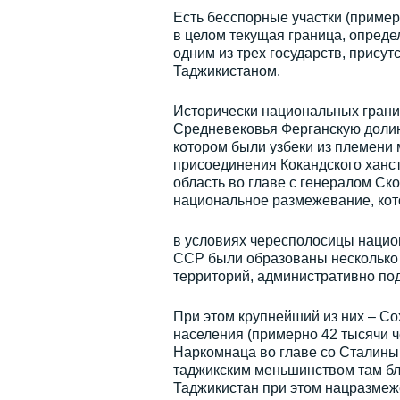
Есть бесспорные участки (пример
в целом текущая граница, опред
одним из трех государств, прису
Таджикистаном.
Исторически национальных границ
Средневековья Ферганскую долин
котором были узбеки из племени 
присоединения Кокандского ханс
область во главе с генералом Ск
национальное размежевание, кот
в условиях чересполосицы нацио
ССР были образованы несколько 
территорий, административно по
При этом крупнейший из них – Со
населения (примерно 42 тысячи ч
Наркомнаца во главе со Сталины
таджикским меньшинством там бли
Таджикистан при этом нацразмеже