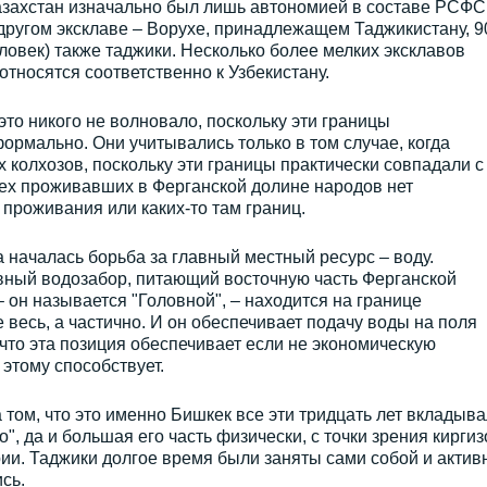
Казахстан изначально был лишь автономией в составе РСФС
 другом эксклаве – Ворухе, принадлежащем Таджикистану, 
ловек) также таджики. Несколько более мелких эксклавов
относятся соответственно к Узбекистану.
это никого не волновало, поскольку эти границы
рмально. Они учитывались только в том случае, когда
колхозов, поскольку эти границы практически совпадали с
сех проживавших в Ферганской долине народов нет
 проживания или каких-то там границ.
а началась борьба за главный местный ресурс – воду.
вный водозабор, питающий восточную часть Ферганской
он называется "Головной", – находится на границе
е весь, а частично. И он обеспечивает подачу воды на поля
 что эта позиция обеспечивает если не экономическую
 этому способствует.
 том, что это именно Бишкек все эти тридцать лет вкладыв
", да и большая его часть физически, с точки зрения киргиз
рии. Таджики долгое время были заняты сами собой и актив
сь.