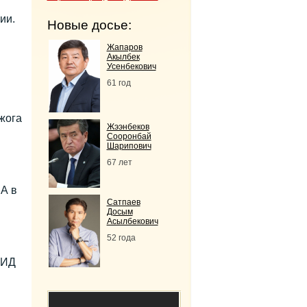
ии.
Новые досье:
Жапаров
Акылбек
Усенбекович
61 год
и
жога
Жээнбеков
Сооронбай
Шарипович
67 лет
 А в
Сатпаев
Досым
Асылбекович
52 года
МИД