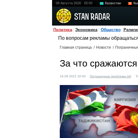
08 Августа 2026
05:05
Казахстан
Кы
Политика
Экономика
Общество
Религи
По вопросам рекламы обращатьс
Главная страница
/
Новости
/
Пограничны
За что сражаются
19.09.2022 16:00
Пограничные проблемы ЦА
Т