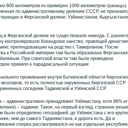
но 600 километров из примерно 1000 километров границы).
еленная по административному делению СССР, не признаетс
тствующих в Ферганской долине: Узбекистаном, Кыргызстано
 в Ферганской долине не существовало никогда. С раннег
у контролировало Кокандское ханство, правящей династие
минг, претендовавшие на родство с Тамерланом. После
тва к Российской империи там была образована Ферганская
обелевым. При советской власти там было проведено
орое привело к парадоксальной ситуации:
нального проживания внутри Баткенской области Киргизско
эксклавов, то есть полностью окруженных Киргизской ССР
дчиненных соседним Таджикской и Узбекской ССР.
х – административно принадлежит Узбекистану, хотя 99% ег
еловек) – таджики. Такое, на первый взгляд, странное реше
м было определено географией: до Узбекистана с его круп
же, чем до самого Таджикистана, и дорога есть. Да и
вании сперва рассматривался не как отдельная республика