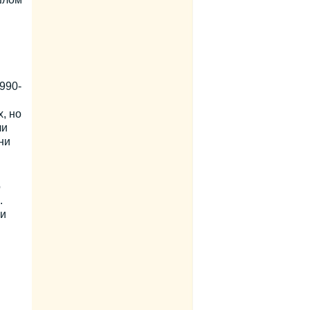
990-
, но
ли
ни
о
.
 и