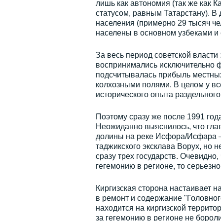
лишь как автономия (так же как 
статусом, равным Татарстану). В
населения (примерно 29 тысяч че
населены в основном узбеками и 
За весь период советской власти 
воспринимались исключительно фо
подсчитывалась прибыль местных 
колхозными полями. В целом у в
исторического опыта раздельного
Поэтому сразу же после 1991 год
Неожиданно выяснилось, что гла
долины на реке Исфора/Исфара – 
таджикского эксклава Ворух, но н
сразу трех государств. Очевидно,
гегемонию в регионе, то серьезно
Киргизская сторона настаивает на
в ремонт и содержание "Головного
находится на киргизской террито
за гегемонию в регионе не бороли