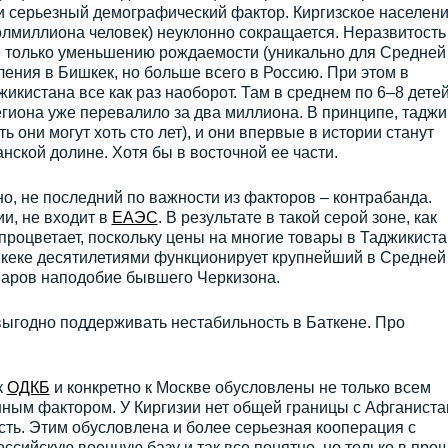
 и серьезный демографический фактор. Киргизское населен
лмиллиона человек) неуклонно сокращается. Неразвитость
е только уменьшению рождаемости (уникально для Средней
еления в Бишкек, но больше всего в Россию. При этом в
икистана все как раз наоборот. Там в среднем по 6–8 детей
егиона уже перевалило за два миллиона. В принципе, тадж
ь они могут хоть сто лет), и они впервые в истории станут
ской долине. Хотя бы в восточной ее части.
но, не последний по важности из факторов – контрабанда.
ии, не входит в
ЕАЭС
. В результате в такой серой зоне, как
процветает, поскольку цены на многие товары в Таджикист
ишкеке десятилетиями функционирует крупнейший в Средней
оваров наподобие бывшего Черкизона.
выгодно поддерживать нестабильность в Баткене. Про
к
ОДКБ
и конкретно к Москве обусловлены не только всем
нным фактором. У Киргизии нет общей границы с Афганиста
есть. Этим обусловлена и более серьезная кооперация с
ссийскую военную базу и так все понятно, но только в про